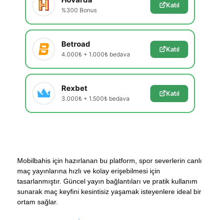
Katıl
%300 Bonus
Betroad
Katıl
4.000₺ + 1.000₺ bedava
Rexbet
Katıl
3.000₺ + 1.500₺ bedava
Mobilbahis için hazırlanan bu platform, spor severlerin canlı
maç yayınlarına hızlı ve kolay erişebilmesi için
tasarlanmıştır. Güncel yayın bağlantıları ve pratik kullanım
sunarak maç keyfini kesintisiz yaşamak isteyenlere ideal bir
ortam sağlar.