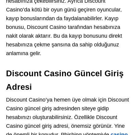
hesabınıza çekebilirsiniz. Ayrıca Discount
Casino’da kötü bir oyun günü geçiren oyuncular,
kayıp bonuslarından da faydalanabilirler. Kayıp
bonusu, Discount Casino tarafından hesabınıza
nakit olarak aktarır. Bu da kayıp bonusunu direkt
hesabınıza çekme şansına da sahip olduğunuz
anlamına gelir.
Discount Casino Güncel Giriş
Adresi
Discount Casino’ya hemen üye olmak için Discount
Casino güncel giriş adresinden siteye gidip
hesabınızı oluşturabilirsiniz. Özellikle Discount
Casino güncel giriş adresi, önemsiz görünür. Yine
de önemli bir konudur. Phishing yöntemiyle
casino