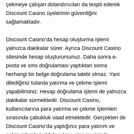
çekmeye çalışan dolandırıcıları da tespit ederek
Discount Casino üyelerinin güvenliğini
sağlamaktadır.
Discount Casino’da hesap oluşturma işlemi
yalnızca dakikalar sürer. Ayrıca Discount Casino
sitesinde hesap oluşturursunuz. Daha sonra e-
posta ve sms doğrulaması yaptıktan sonra
herhangi bir belge doğrulama talebi olmaz. Yani
dilediğiniz tutarda yatırma ve çekme işlemi
yapabilirsiniz. Hesap doğrulama işlemi de yalnızca
dakikalar sürmektedir. Discount Casino,
kullanıcılarına para yatırma ve çekme işlemleri
sırasında çabukluk vaad etmektedir. Gerçekten de
Discount Casino’da yaptığınız para yatırım ve