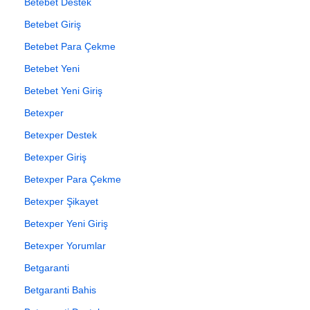
Betebet Destek
Betebet Giriş
Betebet Para Çekme
Betebet Yeni
Betebet Yeni Giriş
Betexper
Betexper Destek
Betexper Giriş
Betexper Para Çekme
Betexper Şikayet
Betexper Yeni Giriş
Betexper Yorumlar
Betgaranti
Betgaranti Bahis