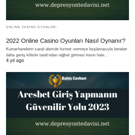
ONLINE CASINO OYUNLARI
2022 Online Casino Oyunları Nasıl Oynanır?
Kumarhanelerin sanal alemde hizmet vermeye başlamasıyla beraber
daha geniş kitleler tarafından rağbet görmesi kesin hale…
4 yıl ago