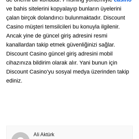
ve bahis sitelerini kopyalayıp bunların üyelerini
çalan birçok dolandırıcı bulunmaktadır. Discount
Casino müşteri temsilcileri bu konuyla ilgilenir.
Ancak yine de güncel giriş adresini resmi
kanallardan takip etmek güvenliğinizi sağlar.
Discount Casino güncel giriş adresini mobil
cihazınıza bildirim olarak alır. Yani bunun için
Discount Casino’yu sosyal medya üzerinden takip
ediniz.
Ali Aktürk