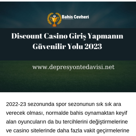
2022-23 sezonunda spor sezonunun sık sık ara
verecek olması, normalde bahis oynamaktan keyif
alan oyuncuların da bu tercihlerini değiştirmelerine
ve casino sitelerinde daha fazla vakit geçirmelerine