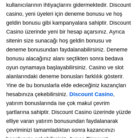
kullanıcılarının ihtiyaçlarını gidermektedir. Discount
casino, yeni üyeleri için deneme bonusu ve hoş
geldin bonusu gibi kampanyalara sahiptir. Discount
Casino üzerinde yeni bir hesap açarsınız. Ayrıca
sitenin size sunacağı hoş geldin bonusu ve
deneme bonusundan faydalanabilirsiniz. Deneme
bonusu alacağınız alanı seçtikten sonra bedava
oyun oynamaya başlayabilirsiniz. Casino ve slot
alanlarındaki deneme bonusları farklılık gösterir.
Yine de bu bonuslarla elde edeceğiniz kazançları
hesabınıza çekebilirsiniz.
Discount Casino
,
yatırım bonuslarında ise çok makul çevrim
şartlarına sahiptir. Discount Casino üzerinde yüzde
elliye varan yatırım bonusundan faydalanarak
çevriminizi tamamladıktan sonra kazancınızı