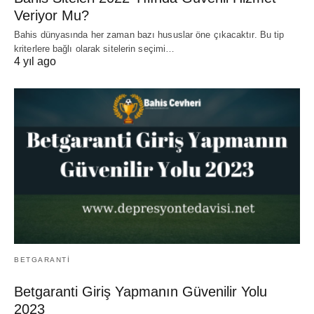
Veriyor Mu?
Bahis dünyasında her zaman bazı hususlar öne çıkacaktır. Bu tip
kriterlere bağlı olarak sitelerin seçimi…
4 yıl ago
BETGARANTI
Betgaranti Giriş Yapmanın Güvenilir Yolu
2023