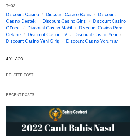
TAGS:
Discount Casino
Discount Casino Bahis
Discount
Casino Destek
Discount Casino Giriş
Discount Casino
Güncel
Discount Casino Mobil
Discount Casino Para
Çekme
Discount Casino TV
Discount Casino Yeni
Discount Casino Yeni Giriş
Discount Casino Yorumlar
4 YIL AGO
RELATED POST
RECENT POSTS