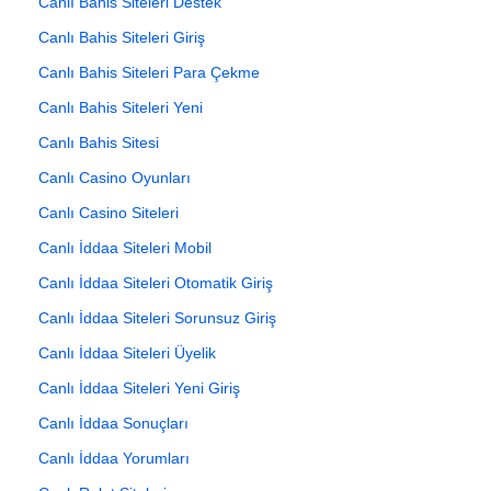
Canlı Bahis Siteleri Destek
Canlı Bahis Siteleri Giriş
Canlı Bahis Siteleri Para Çekme
Canlı Bahis Siteleri Yeni
Canlı Bahis Sitesi
Canlı Casino Oyunları
Canlı Casino Siteleri
Canlı İddaa Siteleri Mobil
Canlı İddaa Siteleri Otomatik Giriş
Canlı İddaa Siteleri Sorunsuz Giriş
Canlı İddaa Siteleri Üyelik
Canlı İddaa Siteleri Yeni Giriş
Canlı İddaa Sonuçları
Canlı İddaa Yorumları