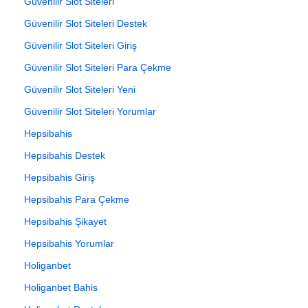
Güvenilir Slot Siteleri
Güvenilir Slot Siteleri Destek
Güvenilir Slot Siteleri Giriş
Güvenilir Slot Siteleri Para Çekme
Güvenilir Slot Siteleri Yeni
Güvenilir Slot Siteleri Yorumlar
Hepsibahis
Hepsibahis Destek
Hepsibahis Giriş
Hepsibahis Para Çekme
Hepsibahis Şikayet
Hepsibahis Yorumlar
Holiganbet
Holiganbet Bahis