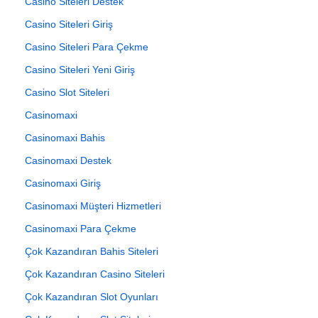
Casino Siteleri Destek
Casino Siteleri Giriş
Casino Siteleri Para Çekme
Casino Siteleri Yeni Giriş
Casino Slot Siteleri
Casinomaxi
Casinomaxi Bahis
Casinomaxi Destek
Casinomaxi Giriş
Casinomaxi Müşteri Hizmetleri
Casinomaxi Para Çekme
Çok Kazandıran Bahis Siteleri
Çok Kazandıran Casino Siteleri
Çok Kazandıran Slot Oyunları