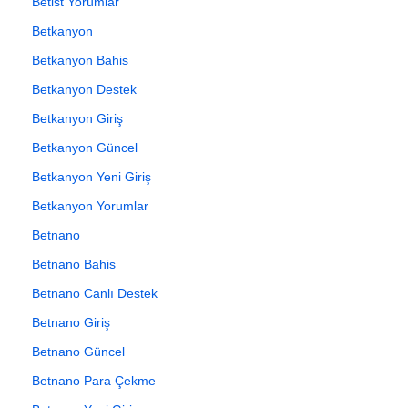
Betist Yorumlar
Betkanyon
Betkanyon Bahis
Betkanyon Destek
Betkanyon Giriş
Betkanyon Güncel
Betkanyon Yeni Giriş
Betkanyon Yorumlar
Betnano
Betnano Bahis
Betnano Canlı Destek
Betnano Giriş
Betnano Güncel
Betnano Para Çekme