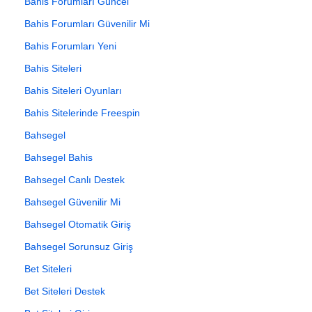
Bahis Forumları Güncel
Bahis Forumları Güvenilir Mi
Bahis Forumları Yeni
Bahis Siteleri
Bahis Siteleri Oyunları
Bahis Sitelerinde Freespin
Bahsegel
Bahsegel Bahis
Bahsegel Canlı Destek
Bahsegel Güvenilir Mi
Bahsegel Otomatik Giriş
Bahsegel Sorunsuz Giriş
Bet Siteleri
Bet Siteleri Destek