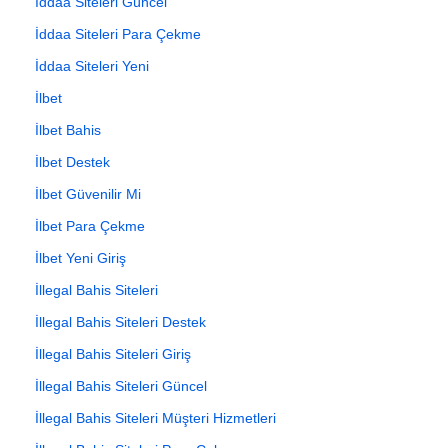
İddaa Siteleri Güncel
İddaa Siteleri Para Çekme
İddaa Siteleri Yeni
İlbet
İlbet Bahis
İlbet Destek
İlbet Güvenilir Mi
İlbet Para Çekme
İlbet Yeni Giriş
İllegal Bahis Siteleri
İllegal Bahis Siteleri Destek
İllegal Bahis Siteleri Giriş
İllegal Bahis Siteleri Güncel
İllegal Bahis Siteleri Müşteri Hizmetleri