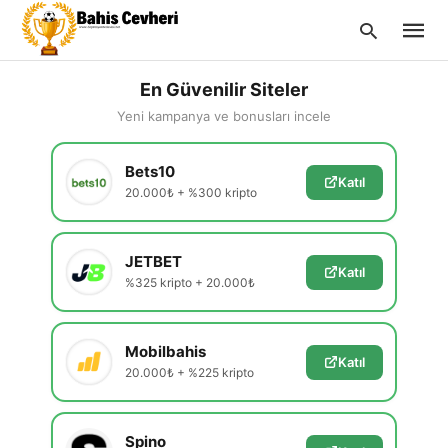
En Güvenilir Siteler
Yeni kampanya ve bonusları incele
Type
Bets10
your
Katıl
searc
20.000₺ + %300 kripto
query
and
hit
enter:
JETBET
Katıl
%325 kripto + 20.000₺
Mobilbahis
Katıl
20.000₺ + %225 kripto
Spino