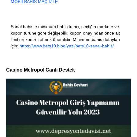
MOBILBAHIS MAÇ İZLE
Sanal bahiste minimum bahis tutarı, seçtiğin markete ve
kupon türüne göre değişebilir; kupon onayından önce alt
limitleri kontrol etmek önemlidir. Minimum bahis detayları
için:
https://www.bets10.blog/yazi/bets10-sanal-bahis/
Casino Metropol Canlı Destek