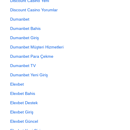
Discount Casino Yeni
Discount Casino Yorumlar
Dumanbet
Dumanbet Bahis
Dumanbet Giriş
Dumanbet Müşteri Hizmetleri
Dumanbet Para Çekme
Dumanbet TV
Dumanbet Yeni Giriş
Elexbet
Elexbet Bahis
Elexbet Destek
Elexbet Giriş
Elexbet Güncel