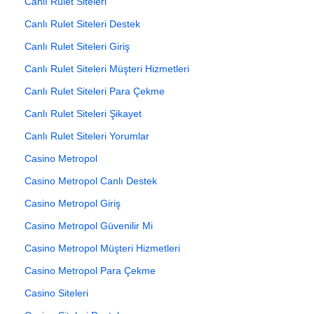
Canlı Rulet Siteleri
Canlı Rulet Siteleri Destek
Canlı Rulet Siteleri Giriş
Canlı Rulet Siteleri Müşteri Hizmetleri
Canlı Rulet Siteleri Para Çekme
Canlı Rulet Siteleri Şikayet
Canlı Rulet Siteleri Yorumlar
Casino Metropol
Casino Metropol Canlı Destek
Casino Metropol Giriş
Casino Metropol Güvenilir Mi
Casino Metropol Müşteri Hizmetleri
Casino Metropol Para Çekme
Casino Siteleri