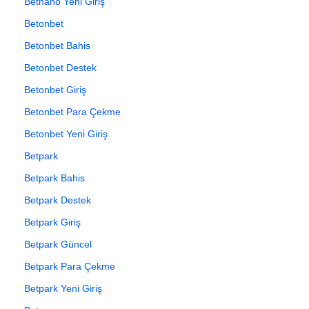
Betnano Yeni Giriş
Betonbet
Betonbet Bahis
Betonbet Destek
Betonbet Giriş
Betonbet Para Çekme
Betonbet Yeni Giriş
Betpark
Betpark Bahis
Betpark Destek
Betpark Giriş
Betpark Güncel
Betpark Para Çekme
Betpark Yeni Giriş