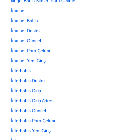
İllegal Bahis Siteleri Para Çekme
İmajbet
İmajbet Bahis
İmajbet Destek
İmajbet Güncel
İmajbet Para Çekme
İmajbet Yeni Giriş
İnterbahis
İnterbahis Destek
İnterbahis Giriş
İnterbahis Giriş Adresi
İnterbahis Güncel
İnterbahis Para Çekme
İnterbahis Yeni Giriş