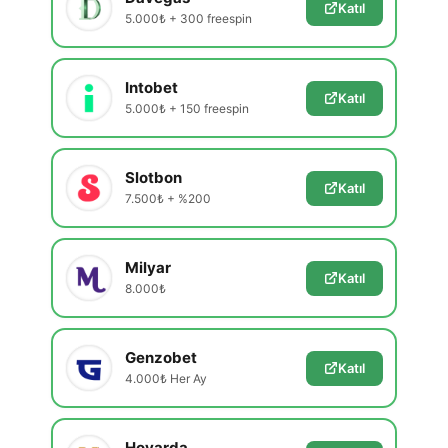
Katıl
5.000₺ + 300 freespin
Intobet
Katıl
5.000₺ + 150 freespin
Slotbon
Katıl
7.500₺ + %200
Milyar
Katıl
8.000₺
Genzobet
Katıl
4.000₺ Her Ay
Hovarda