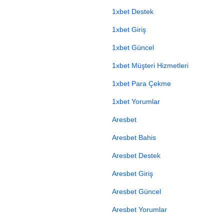
1xbet Destek
1xbet Giriş
1xbet Güncel
1xbet Müşteri Hizmetleri
1xbet Para Çekme
1xbet Yorumlar
Aresbet
Aresbet Bahis
Aresbet Destek
Aresbet Giriş
Aresbet Güncel
Aresbet Yorumlar