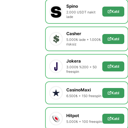
Spino
Katıl
2.000 USDT nakit
iade
Casher
Katıl
5.000₺ iade + 1.000₺
risksiz
Jokera
Katıl
3.000₺ %200 + 50
freespin
CasinoMaxi
Katıl
6.500₺ + 150 freespin
Hitpot
Katıl
5.000₺ + 100 freespin