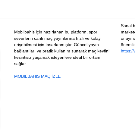
Sanal b
Mobilbahis için hazırlanan bu platform, spor
markete
severlerin canlı maç yayınlarına hızlı ve kolay
onayınd
erişebilmesi için tasarlanmıştır. Güncel yayın
önemlid
bağlantıları ve pratik kullanım sunarak maç keyfini
https:/
kesintisiz yaşamak isteyenlere ideal bir ortam
sağlar.
MOBILBAHIS MAÇ İZLE