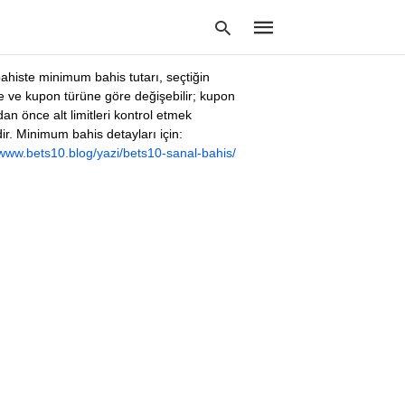
ahiste minimum bahis tutarı, seçtiğin
 ve kupon türüne göre değişebilir; kupon
an önce alt limitleri kontrol etmek
ir. Minimum bahis detayları için:
Type
/www.bets10.blog/yazi/bets10-sanal-bahis/
your
search
query
and
hit
enter: