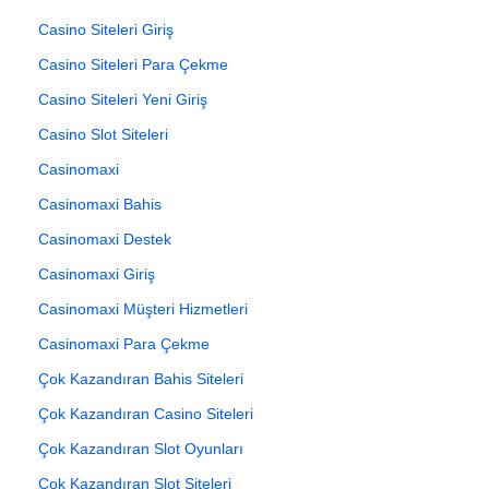
Casino Siteleri Giriş
Casino Siteleri Para Çekme
Casino Siteleri Yeni Giriş
Casino Slot Siteleri
Casinomaxi
Casinomaxi Bahis
Casinomaxi Destek
Casinomaxi Giriş
Casinomaxi Müşteri Hizmetleri
Casinomaxi Para Çekme
Çok Kazandıran Bahis Siteleri
Çok Kazandıran Casino Siteleri
Çok Kazandıran Slot Oyunları
Çok Kazandıran Slot Siteleri