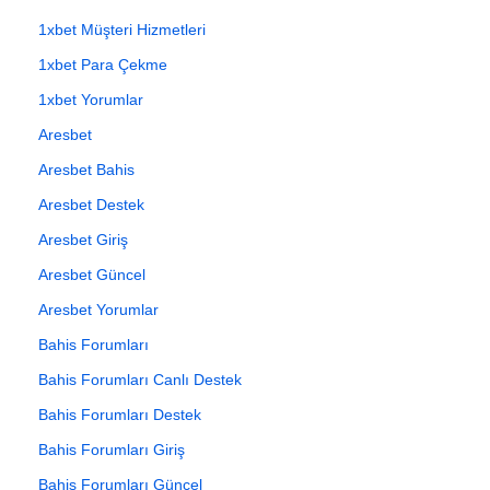
1xbet Müşteri Hizmetleri
1xbet Para Çekme
1xbet Yorumlar
Aresbet
Aresbet Bahis
Aresbet Destek
Aresbet Giriş
Aresbet Güncel
Aresbet Yorumlar
Bahis Forumları
Bahis Forumları Canlı Destek
Bahis Forumları Destek
Bahis Forumları Giriş
Bahis Forumları Güncel