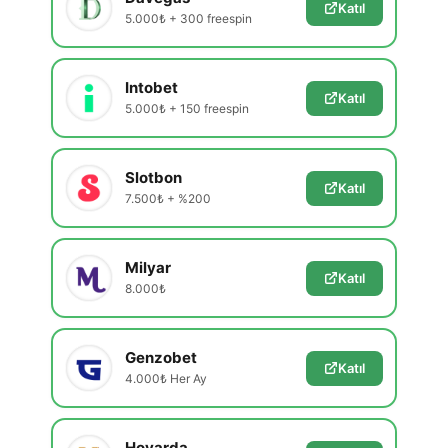
Katıl
5.000₺ + 300 freespin
Intobet
Katıl
5.000₺ + 150 freespin
Slotbon
Katıl
7.500₺ + %200
Milyar
Katıl
8.000₺
Genzobet
Katıl
4.000₺ Her Ay
Hovarda