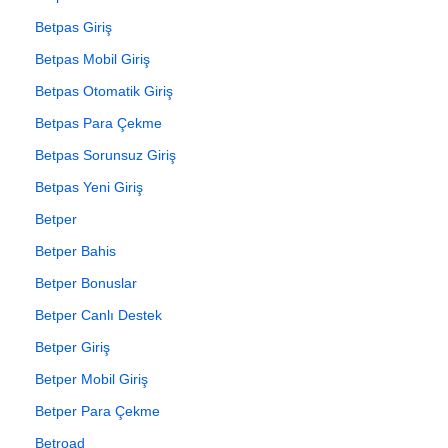
Betpas Giriş
Betpas Mobil Giriş
Betpas Otomatik Giriş
Betpas Para Çekme
Betpas Sorunsuz Giriş
Betpas Yeni Giriş
Betper
Betper Bahis
Betper Bonuslar
Betper Canlı Destek
Betper Giriş
Betper Mobil Giriş
Betper Para Çekme
Betroad