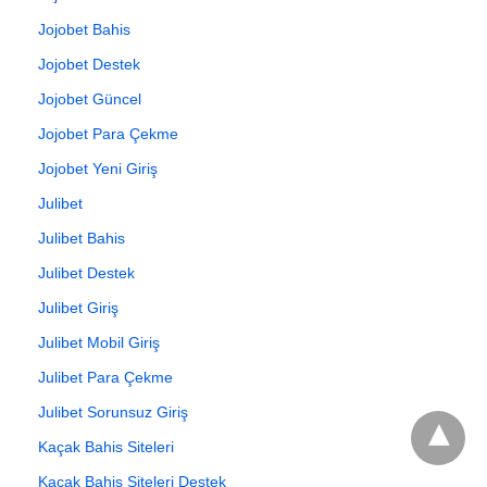
Jojobet Bahis
Jojobet Destek
Jojobet Güncel
Jojobet Para Çekme
Jojobet Yeni Giriş
Julibet
Julibet Bahis
Julibet Destek
Julibet Giriş
Julibet Mobil Giriş
Julibet Para Çekme
Julibet Sorunsuz Giriş
Kaçak Bahis Siteleri
Kaçak Bahis Siteleri Destek