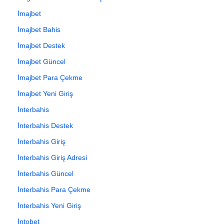
İmajbet
İmajbet Bahis
İmajbet Destek
İmajbet Güncel
İmajbet Para Çekme
İmajbet Yeni Giriş
İnterbahis
İnterbahis Destek
İnterbahis Giriş
İnterbahis Giriş Adresi
İnterbahis Güncel
İnterbahis Para Çekme
İnterbahis Yeni Giriş
İntobet