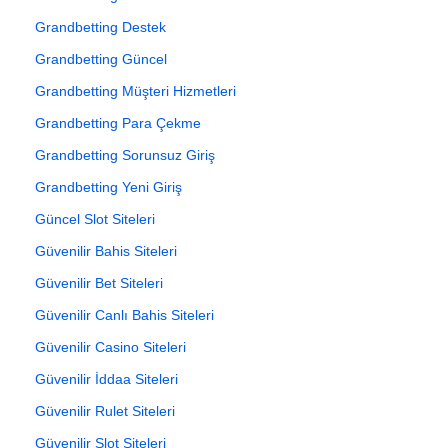
Grandbetting Destek
Grandbetting Güncel
Grandbetting Müşteri Hizmetleri
Grandbetting Para Çekme
Grandbetting Sorunsuz Giriş
Grandbetting Yeni Giriş
Güncel Slot Siteleri
Güvenilir Bahis Siteleri
Güvenilir Bet Siteleri
Güvenilir Canlı Bahis Siteleri
Güvenilir Casino Siteleri
Güvenilir İddaa Siteleri
Güvenilir Rulet Siteleri
Güvenilir Slot Siteleri