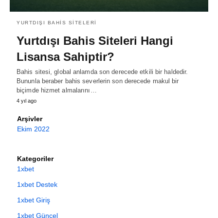
YURTDIŞI BAHIS SITELERI
Yurtdışı Bahis Siteleri Hangi
Lisansa Sahiptir?
Bahis sitesi, global anlamda son derecede etkili bir haldedir.
Bununla beraber bahis severlerin son derecede makul bir
biçimde hizmet almalarını…
4 yıl ago
Arşivler
Ekim 2022
Kategoriler
1xbet
1xbet Destek
1xbet Giriş
1xbet Güncel