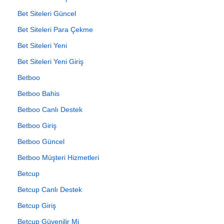
Bet Siteleri Güncel
Bet Siteleri Para Çekme
Bet Siteleri Yeni
Bet Siteleri Yeni Giriş
Betboo
Betboo Bahis
Betboo Canlı Destek
Betboo Giriş
Betboo Güncel
Betboo Müşteri Hizmetleri
Betcup
Betcup Canlı Destek
Betcup Giriş
Betcup Güvenilir Mi