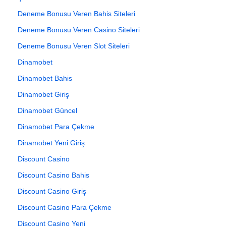
Deneme Bonusu Veren Bahis Siteleri
Deneme Bonusu Veren Casino Siteleri
Deneme Bonusu Veren Slot Siteleri
Dinamobet
Dinamobet Bahis
Dinamobet Giriş
Dinamobet Güncel
Dinamobet Para Çekme
Dinamobet Yeni Giriş
Discount Casino
Discount Casino Bahis
Discount Casino Giriş
Discount Casino Para Çekme
Discount Casino Yeni