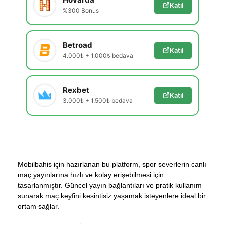
Katıl
%300 Bonus
Betroad
Katıl
4.000₺ + 1.000₺ bedava
Rexbet
Katıl
3.000₺ + 1.500₺ bedava
Mobilbahis için hazırlanan bu platform, spor severlerin canlı
maç yayınlarına hızlı ve kolay erişebilmesi için
tasarlanmıştır. Güncel yayın bağlantıları ve pratik kullanım
sunarak maç keyfini kesintisiz yaşamak isteyenlere ideal bir
ortam sağlar.