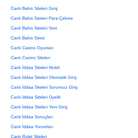
Canlı Bahis Siteleri Giriş
Canlı Bahis Siteleri Para Çekme
Canlı Bahis Siteleri Yeni
Canlı Bahis Sitesi
Canlı Casino Oyunları
Canlı Casino Siteleri
Canlı İddaa Siteleri Mobil
Canlı İddaa Siteleri Otomatik Giriş
Canlı İddaa Siteleri Sorunsuz Giriş
Canlı İddaa Siteleri Üyelik
Canlı İddaa Siteleri Yeni Giriş
Canlı İddaa Sonuçları
Canlı İddaa Yorumları
Canlı Rulet Siteleri