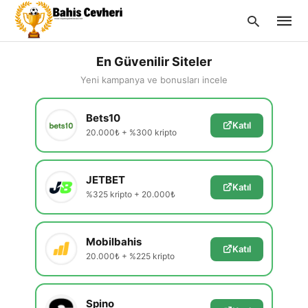
En Güvenilir Siteler
Yeni kampanya ve bonusları incele
Type
Bets10
your
Katıl
searc
20.000₺ + %300 kripto
query
and
hit
enter:
JETBET
Katıl
%325 kripto + 20.000₺
Mobilbahis
Katıl
20.000₺ + %225 kripto
Spino