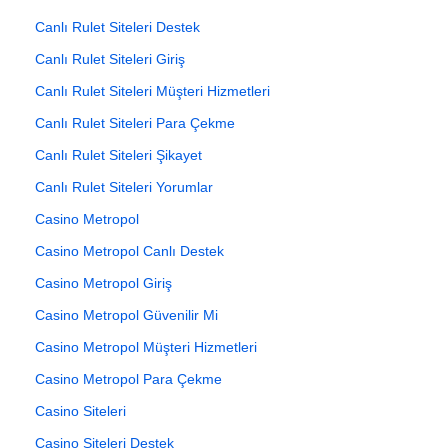
Canlı Rulet Siteleri Destek
Canlı Rulet Siteleri Giriş
Canlı Rulet Siteleri Müşteri Hizmetleri
Canlı Rulet Siteleri Para Çekme
Canlı Rulet Siteleri Şikayet
Canlı Rulet Siteleri Yorumlar
Casino Metropol
Casino Metropol Canlı Destek
Casino Metropol Giriş
Casino Metropol Güvenilir Mi
Casino Metropol Müşteri Hizmetleri
Casino Metropol Para Çekme
Casino Siteleri
Casino Siteleri Destek