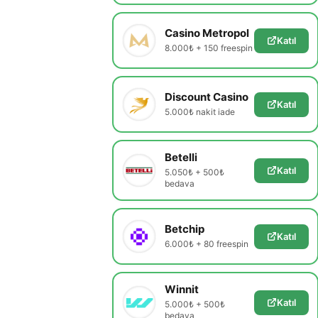
Casino Metropol
Katıl
8.000₺ + 150 freespin
Discount Casino
Katıl
5.000₺ nakit iade
Betelli
Katıl
5.050₺ + 500₺
bedava
Betchip
Katıl
6.000₺ + 80 freespin
Winnit
Katıl
5.000₺ + 500₺
bedava