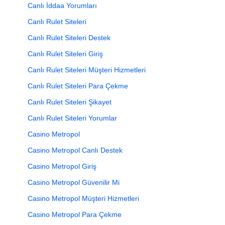
Canlı İddaa Yorumları
Canlı Rulet Siteleri
Canlı Rulet Siteleri Destek
Canlı Rulet Siteleri Giriş
Canlı Rulet Siteleri Müşteri Hizmetleri
Canlı Rulet Siteleri Para Çekme
Canlı Rulet Siteleri Şikayet
Canlı Rulet Siteleri Yorumlar
Casino Metropol
Casino Metropol Canlı Destek
Casino Metropol Giriş
Casino Metropol Güvenilir Mi
Casino Metropol Müşteri Hizmetleri
Casino Metropol Para Çekme