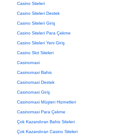
Casino Siteleri
Casino Siteleri Destek
Casino Siteleri Giriş
Casino Siteleri Para Çekme
Casino Siteleri Yeni Giriş
Casino Slot Siteleri
Casinomaxi
Casinomaxi Bahis
Casinomaxi Destek
Casinomaxi Giriş
Casinomaxi Müşteri Hizmetleri
Casinomaxi Para Çekme
Çok Kazandıran Bahis Siteleri
Çok Kazandıran Casino Siteleri