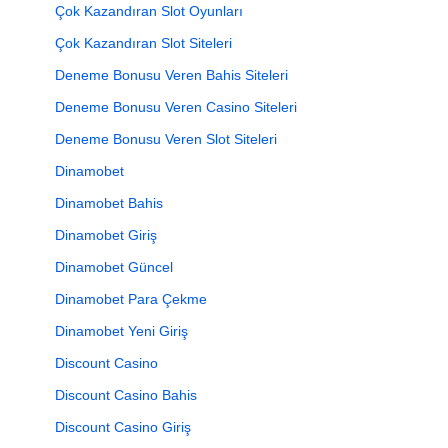
Çok Kazandıran Slot Oyunları
Çok Kazandıran Slot Siteleri
Deneme Bonusu Veren Bahis Siteleri
Deneme Bonusu Veren Casino Siteleri
Deneme Bonusu Veren Slot Siteleri
Dinamobet
Dinamobet Bahis
Dinamobet Giriş
Dinamobet Güncel
Dinamobet Para Çekme
Dinamobet Yeni Giriş
Discount Casino
Discount Casino Bahis
Discount Casino Giriş