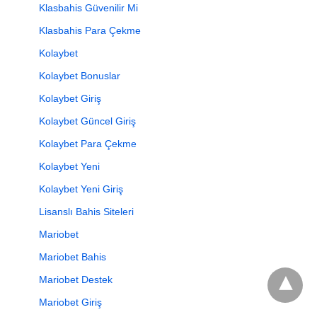
Klasbahis Güvenilir Mi
Klasbahis Para Çekme
Kolaybet
Kolaybet Bonuslar
Kolaybet Giriş
Kolaybet Güncel Giriş
Kolaybet Para Çekme
Kolaybet Yeni
Kolaybet Yeni Giriş
Lisanslı Bahis Siteleri
Mariobet
Mariobet Bahis
Mariobet Destek
Mariobet Giriş