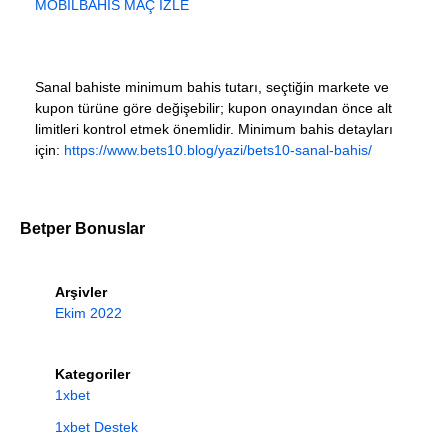
MOBILBAHIS MAÇ İZLE
Sanal bahiste minimum bahis tutarı, seçtiğin markete ve
kupon türüne göre değişebilir; kupon onayından önce alt
limitleri kontrol etmek önemlidir. Minimum bahis detayları
için:
https://www.bets10.blog/yazi/bets10-sanal-bahis/
Betper Bonuslar
Arşivler
Ekim 2022
Kategoriler
1xbet
1xbet Destek