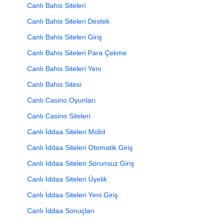
Canlı Bahis Siteleri
Canlı Bahis Siteleri Destek
Canlı Bahis Siteleri Giriş
Canlı Bahis Siteleri Para Çekme
Canlı Bahis Siteleri Yeni
Canlı Bahis Sitesi
Canlı Casino Oyunları
Canlı Casino Siteleri
Canlı İddaa Siteleri Mobil
Canlı İddaa Siteleri Otomatik Giriş
Canlı İddaa Siteleri Sorunsuz Giriş
Canlı İddaa Siteleri Üyelik
Canlı İddaa Siteleri Yeni Giriş
Canlı İddaa Sonuçları