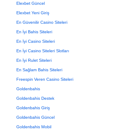
Elexbet Güncel
Elexbet Yeni Giriş
En Güvenilir Casino Siteleri
En İyi Bahis Siteleri
En İyi Casino Siteleri
En İyi Casino Siteleri Slotları
En İyi Rulet Siteleri
En Sağlam Bahis Siteleri
Freespin Veren Casino Siteleri
Goldenbahis
Goldenbahis Destek
Goldenbahis Giriş
Goldenbahis Güncel
Goldenbahis Mobil