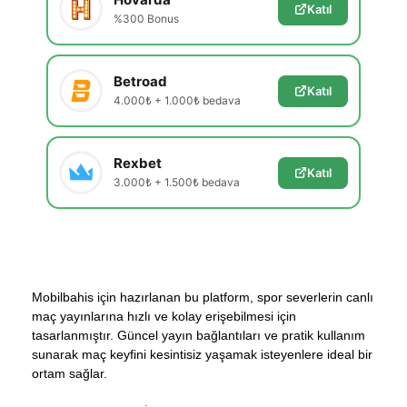
Katıl
%300 Bonus
Betroad
Katıl
4.000₺ + 1.000₺ bedava
Rexbet
Katıl
3.000₺ + 1.500₺ bedava
Mobilbahis için hazırlanan bu platform, spor severlerin canlı
maç yayınlarına hızlı ve kolay erişebilmesi için
tasarlanmıştır. Güncel yayın bağlantıları ve pratik kullanım
sunarak maç keyfini kesintisiz yaşamak isteyenlere ideal bir
ortam sağlar.