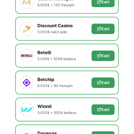
Katıl
8.000₺ + 150 freespin
Discount Casino
Katıl
5.000₺ nakit iade
Betelli
Katıl
5.050₺ + 500₺ bedava
Betchip
Katıl
6.000₺ + 80 freespin
Winnit
Katıl
5.000₺ + 500₺ bedava
Davegas