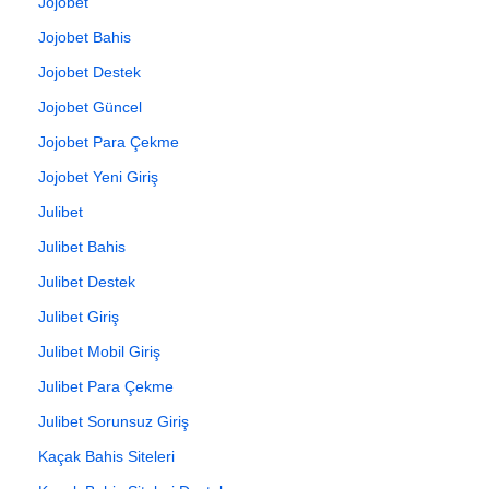
Jojobet
Jojobet Bahis
Jojobet Destek
Jojobet Güncel
Jojobet Para Çekme
Jojobet Yeni Giriş
Julibet
Julibet Bahis
Julibet Destek
Julibet Giriş
Julibet Mobil Giriş
Julibet Para Çekme
Julibet Sorunsuz Giriş
Kaçak Bahis Siteleri