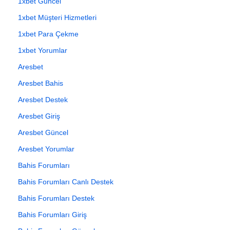
1xbet Güncel
1xbet Müşteri Hizmetleri
1xbet Para Çekme
1xbet Yorumlar
Aresbet
Aresbet Bahis
Aresbet Destek
Aresbet Giriş
Aresbet Güncel
Aresbet Yorumlar
Bahis Forumları
Bahis Forumları Canlı Destek
Bahis Forumları Destek
Bahis Forumları Giriş