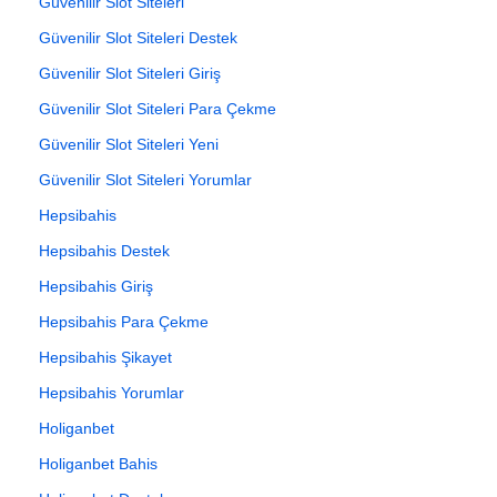
Güvenilir Slot Siteleri
Güvenilir Slot Siteleri Destek
Güvenilir Slot Siteleri Giriş
Güvenilir Slot Siteleri Para Çekme
Güvenilir Slot Siteleri Yeni
Güvenilir Slot Siteleri Yorumlar
Hepsibahis
Hepsibahis Destek
Hepsibahis Giriş
Hepsibahis Para Çekme
Hepsibahis Şikayet
Hepsibahis Yorumlar
Holiganbet
Holiganbet Bahis