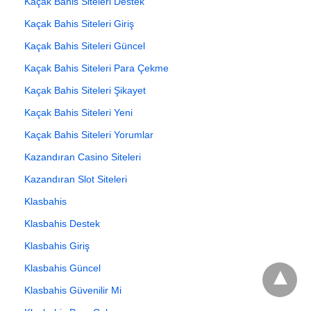
Kaçak Bahis Siteleri Destek
Kaçak Bahis Siteleri Giriş
Kaçak Bahis Siteleri Güncel
Kaçak Bahis Siteleri Para Çekme
Kaçak Bahis Siteleri Şikayet
Kaçak Bahis Siteleri Yeni
Kaçak Bahis Siteleri Yorumlar
Kazandıran Casino Siteleri
Kazandıran Slot Siteleri
Klasbahis
Klasbahis Destek
Klasbahis Giriş
Klasbahis Güncel
Klasbahis Güvenilir Mi