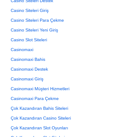
Casino Siteleri Destek
Casino Siteleri Giriş
Casino Siteleri Para Çekme
Casino Siteleri Yeni Giriş
Casino Slot Siteleri
Casinomaxi
Casinomaxi Bahis
Casinomaxi Destek
Casinomaxi Giriş
Casinomaxi Müşteri Hizmetleri
Casinomaxi Para Çekme
Çok Kazandıran Bahis Siteleri
Çok Kazandıran Casino Siteleri
Çok Kazandıran Slot Oyunları