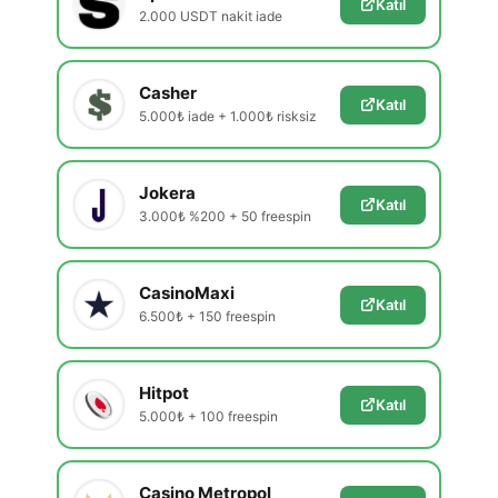
Katıl
2.000 USDT nakit iade
Casher
Katıl
5.000₺ iade + 1.000₺ risksiz
Jokera
Katıl
3.000₺ %200 + 50 freespin
CasinoMaxi
Katıl
6.500₺ + 150 freespin
Hitpot
Katıl
5.000₺ + 100 freespin
Casino Metropol