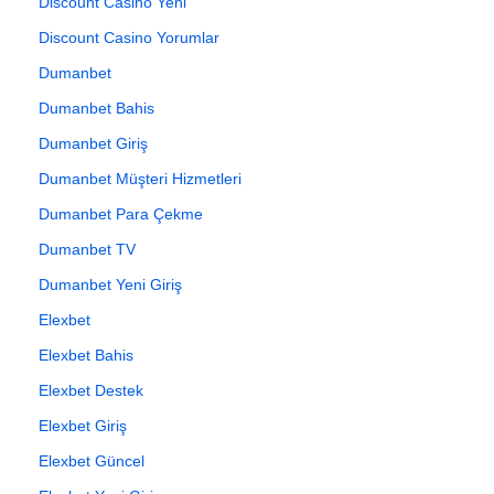
Discount Casino Yeni
Discount Casino Yorumlar
Dumanbet
Dumanbet Bahis
Dumanbet Giriş
Dumanbet Müşteri Hizmetleri
Dumanbet Para Çekme
Dumanbet TV
Dumanbet Yeni Giriş
Elexbet
Elexbet Bahis
Elexbet Destek
Elexbet Giriş
Elexbet Güncel