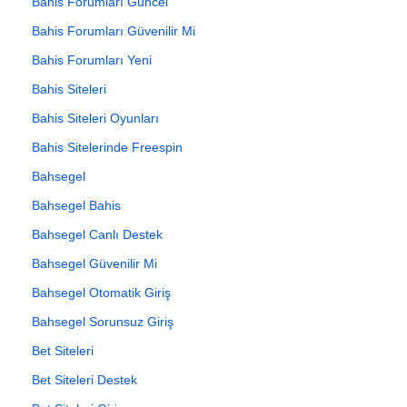
Bahis Forumları Güncel
Bahis Forumları Güvenilir Mi
Bahis Forumları Yeni
Bahis Siteleri
Bahis Siteleri Oyunları
Bahis Sitelerinde Freespin
Bahsegel
Bahsegel Bahis
Bahsegel Canlı Destek
Bahsegel Güvenilir Mi
Bahsegel Otomatik Giriş
Bahsegel Sorunsuz Giriş
Bet Siteleri
Bet Siteleri Destek