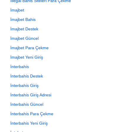
İllegal Bahis Siteleri Para Çekme
İmajbet
İmajbet Bahis
İmajbet Destek
İmajbet Güncel
İmajbet Para Çekme
İmajbet Yeni Giriş
İnterbahis
İnterbahis Destek
İnterbahis Giriş
İnterbahis Giriş Adresi
İnterbahis Güncel
İnterbahis Para Çekme
İnterbahis Yeni Giriş