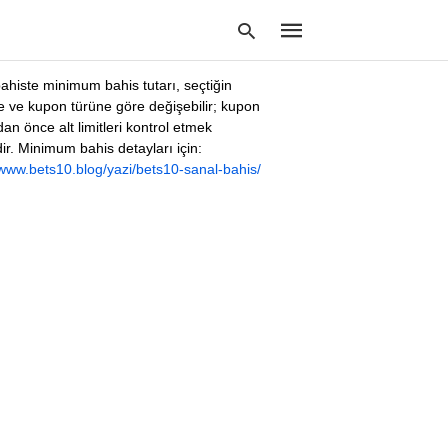
ahiste minimum bahis tutarı, seçtiğin
 ve kupon türüne göre değişebilir; kupon
an önce alt limitleri kontrol etmek
ir. Minimum bahis detayları için:
Type
/www.bets10.blog/yazi/bets10-sanal-bahis/
your
search
query
and
hit
enter: