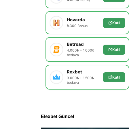
Hovarda
Katıl
%300 Bonus
Betroad
Katıl
4.000₺ + 1.000₺
bedava
Rexbet
Katıl
3.000₺ + 1.500₺
bedava
Elexbet Güncel