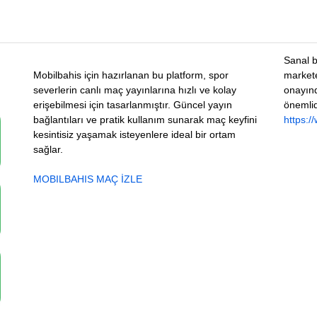
Sanal b
Mobilbahis için hazırlanan bu platform, spor
markete
severlerin canlı maç yayınlarına hızlı ve kolay
onayınd
erişebilmesi için tasarlanmıştır. Güncel yayın
önemlid
bağlantıları ve pratik kullanım sunarak maç keyfini
https:/
kesintisiz yaşamak isteyenlere ideal bir ortam
sağlar.
MOBILBAHIS MAÇ İZLE