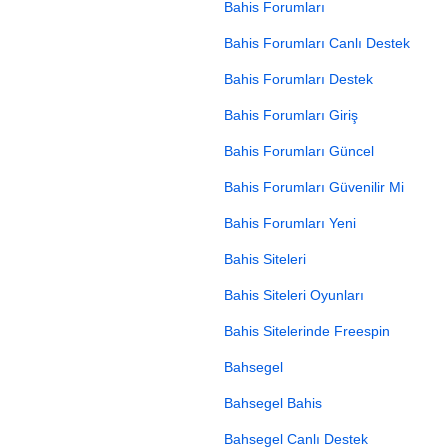
Bahis Forumları
Bahis Forumları Canlı Destek
Bahis Forumları Destek
Bahis Forumları Giriş
Bahis Forumları Güncel
Bahis Forumları Güvenilir Mi
Bahis Forumları Yeni
Bahis Siteleri
Bahis Siteleri Oyunları
Bahis Sitelerinde Freespin
Bahsegel
Bahsegel Bahis
Bahsegel Canlı Destek