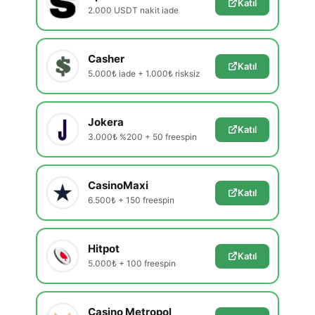
Katıl
2.000 USDT nakit iade
Casher
Katıl
5.000₺ iade + 1.000₺ risksiz
Jokera
Katıl
3.000₺ %200 + 50 freespin
CasinoMaxi
Katıl
6.500₺ + 150 freespin
Hitpot
Katıl
5.000₺ + 100 freespin
Casino Metropol