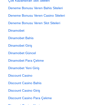
Çok Kazandıran Slot Siteleri
Deneme Bonusu Veren Bahis Siteleri
Deneme Bonusu Veren Casino Siteleri
Deneme Bonusu Veren Slot Siteleri
Dinamobet
Dinamobet Bahis
Dinamobet Giriş
Dinamobet Güncel
Dinamobet Para Çekme
Dinamobet Yeni Giriş
Discount Casino
Discount Casino Bahis
Discount Casino Giriş
Discount Casino Para Çekme