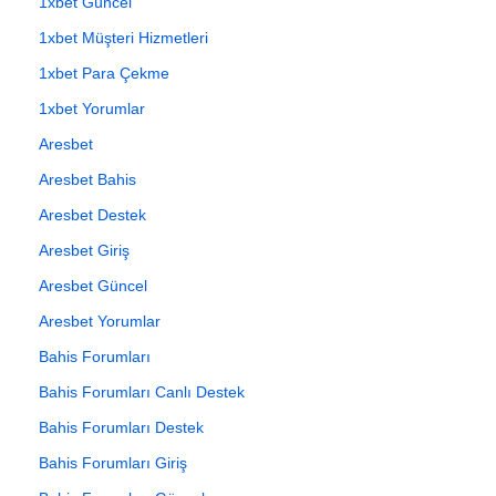
1xbet Güncel
1xbet Müşteri Hizmetleri
1xbet Para Çekme
1xbet Yorumlar
Aresbet
Aresbet Bahis
Aresbet Destek
Aresbet Giriş
Aresbet Güncel
Aresbet Yorumlar
Bahis Forumları
Bahis Forumları Canlı Destek
Bahis Forumları Destek
Bahis Forumları Giriş