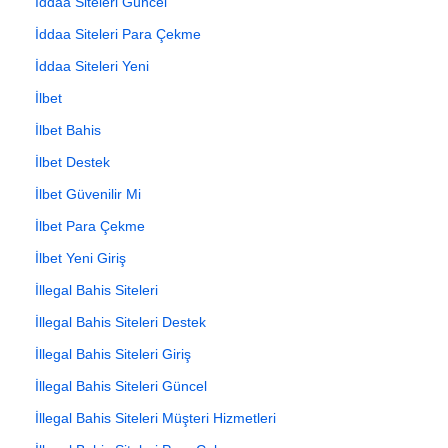
İddaa Siteleri Güncel
İddaa Siteleri Para Çekme
İddaa Siteleri Yeni
İlbet
İlbet Bahis
İlbet Destek
İlbet Güvenilir Mi
İlbet Para Çekme
İlbet Yeni Giriş
İllegal Bahis Siteleri
İllegal Bahis Siteleri Destek
İllegal Bahis Siteleri Giriş
İllegal Bahis Siteleri Güncel
İllegal Bahis Siteleri Müşteri Hizmetleri