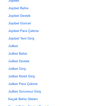
Jojobet
Jojobet Bahis
Jojobet Destek
Jojobet Güncel
Jojobet Para Çekme
Jojobet Yeni Giriş
Julibet
Julibet Bahis
Julibet Destek
Julibet Giriş
Julibet Mobil Giriş
Julibet Para Çekme
Julibet Sorunsuz Giriş
Kaçak Bahis Siteleri