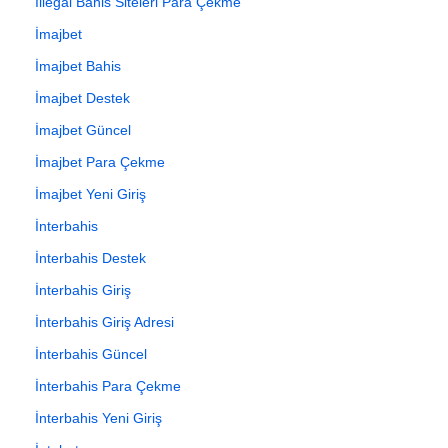
İllegal Bahis Siteleri Para Çekme
İmajbet
İmajbet Bahis
İmajbet Destek
İmajbet Güncel
İmajbet Para Çekme
İmajbet Yeni Giriş
İnterbahis
İnterbahis Destek
İnterbahis Giriş
İnterbahis Giriş Adresi
İnterbahis Güncel
İnterbahis Para Çekme
İnterbahis Yeni Giriş