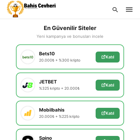
En Güvenilir Siteler
Yeni kampanya ve bonusları incele
Type
Bets10
your
Katıl
searc
20.000₺ + %300 kripto
query
and
hit
enter:
JETBET
Katıl
%325 kripto + 20.000₺
Mobilbahis
Katıl
20.000₺ + %225 kripto
Spino