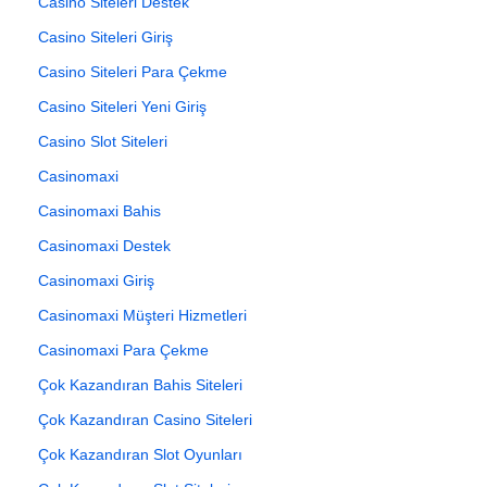
Casino Siteleri Destek
Casino Siteleri Giriş
Casino Siteleri Para Çekme
Casino Siteleri Yeni Giriş
Casino Slot Siteleri
Casinomaxi
Casinomaxi Bahis
Casinomaxi Destek
Casinomaxi Giriş
Casinomaxi Müşteri Hizmetleri
Casinomaxi Para Çekme
Çok Kazandıran Bahis Siteleri
Çok Kazandıran Casino Siteleri
Çok Kazandıran Slot Oyunları