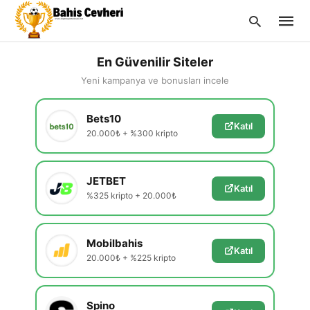
En Güvenilir Siteler
Yeni kampanya ve bonusları incele
Type
Bets10
your
Katıl
searc
20.000₺ + %300 kripto
query
and
hit
enter:
JETBET
Katıl
%325 kripto + 20.000₺
Mobilbahis
Katıl
20.000₺ + %225 kripto
Spino