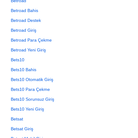
Betroad
Betroad Bahis
Betroad Destek
Betroad Giriş
Betroad Para Çekme
Betroad Yeni Giriş
Bets10
Bets10 Bahis
Bets10 Otomatik Giriş
Bets10 Para Çekme
Bets10 Sorunsuz Giriş
Bets10 Yeni Giriş
Betsat
Betsat Giriş