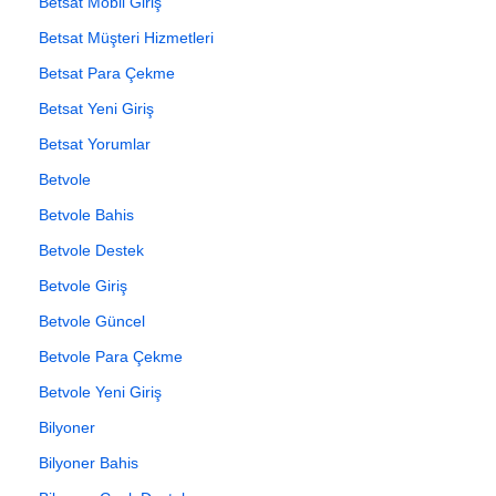
Betsat Mobil Giriş
Betsat Müşteri Hizmetleri
Betsat Para Çekme
Betsat Yeni Giriş
Betsat Yorumlar
Betvole
Betvole Bahis
Betvole Destek
Betvole Giriş
Betvole Güncel
Betvole Para Çekme
Betvole Yeni Giriş
Bilyoner
Bilyoner Bahis