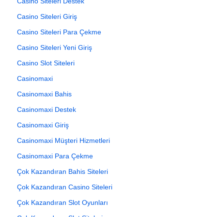
Casino Siteleri Destek
Casino Siteleri Giriş
Casino Siteleri Para Çekme
Casino Siteleri Yeni Giriş
Casino Slot Siteleri
Casinomaxi
Casinomaxi Bahis
Casinomaxi Destek
Casinomaxi Giriş
Casinomaxi Müşteri Hizmetleri
Casinomaxi Para Çekme
Çok Kazandıran Bahis Siteleri
Çok Kazandıran Casino Siteleri
Çok Kazandıran Slot Oyunları