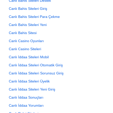
Canlı Bahis Siteleri Destek
Canlı Bahis Siteleri Giriş
Canlı Bahis Siteleri Para Çekme
Canlı Bahis Siteleri Yeni
Canlı Bahis Sitesi
Canlı Casino Oyunları
Canlı Casino Siteleri
Canlı İddaa Siteleri Mobil
Canlı İddaa Siteleri Otomatik Giriş
Canlı İddaa Siteleri Sorunsuz Giriş
Canlı İddaa Siteleri Üyelik
Canlı İddaa Siteleri Yeni Giriş
Canlı İddaa Sonuçları
Canlı İddaa Yorumları