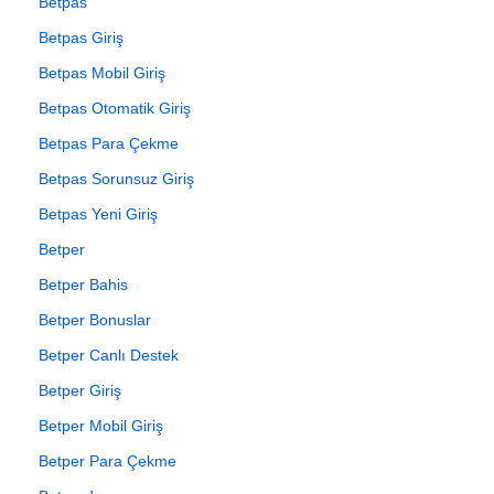
Betpas
Betpas Giriş
Betpas Mobil Giriş
Betpas Otomatik Giriş
Betpas Para Çekme
Betpas Sorunsuz Giriş
Betpas Yeni Giriş
Betper
Betper Bahis
Betper Bonuslar
Betper Canlı Destek
Betper Giriş
Betper Mobil Giriş
Betper Para Çekme