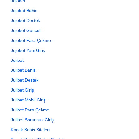
Jojobet
Jojobet Bahis
Jojobet Destek
Jojobet Güncel
Jojobet Para Çekme
Jojobet Yeni Giriş
Julibet
Julibet Bahis
Julibet Destek
Julibet Giriş
Julibet Mobil Giriş
Julibet Para Çekme
Julibet Sorunsuz Giriş
Kaçak Bahis Siteleri