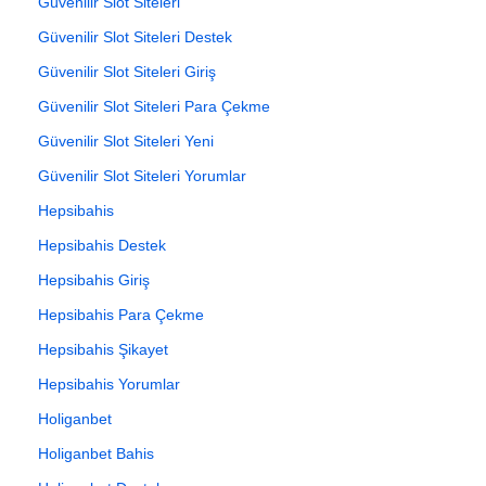
Güvenilir Slot Siteleri
Güvenilir Slot Siteleri Destek
Güvenilir Slot Siteleri Giriş
Güvenilir Slot Siteleri Para Çekme
Güvenilir Slot Siteleri Yeni
Güvenilir Slot Siteleri Yorumlar
Hepsibahis
Hepsibahis Destek
Hepsibahis Giriş
Hepsibahis Para Çekme
Hepsibahis Şikayet
Hepsibahis Yorumlar
Holiganbet
Holiganbet Bahis