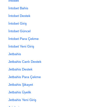
İntobet
İntobet Bahis
İntobet Destek
İntobet Giriş
İntobet Güncel
İntobet Para Çekme
İntobet Yeni Giriş
Jetbahis
Jetbahis Canlı Destek
Jetbahis Destek
Jetbahis Para Çekme
Jetbahis Şikayet
Jetbahis Üyelik
Jetbahis Yeni Giriş