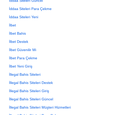
İddaa Siteleri Güncel
İddaa Siteleri Para Çekme
İddaa Siteleri Yeni
İlbet
İlbet Bahis
İlbet Destek
İlbet Güvenilir Mi
İlbet Para Çekme
İlbet Yeni Giriş
İllegal Bahis Siteleri
İllegal Bahis Siteleri Destek
İllegal Bahis Siteleri Giriş
İllegal Bahis Siteleri Güncel
İllegal Bahis Siteleri Müşteri Hizmetleri