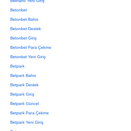
Betnano Yeni Giriş
Betonbet
Betonbet Bahis
Betonbet Destek
Betonbet Giriş
Betonbet Para Çekme
Betonbet Yeni Giriş
Betpark
Betpark Bahis
Betpark Destek
Betpark Giriş
Betpark Güncel
Betpark Para Çekme
Betpark Yeni Giriş