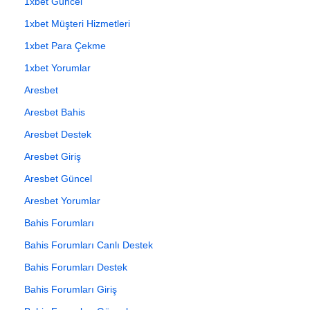
1xbet Güncel
1xbet Müşteri Hizmetleri
1xbet Para Çekme
1xbet Yorumlar
Aresbet
Aresbet Bahis
Aresbet Destek
Aresbet Giriş
Aresbet Güncel
Aresbet Yorumlar
Bahis Forumları
Bahis Forumları Canlı Destek
Bahis Forumları Destek
Bahis Forumları Giriş