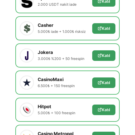
Katıl
2.000 USDT nakit iade
Casher
Katıl
5.000₺ iade + 1.000₺ risksiz
Jokera
Katıl
3.000₺ %200 + 50 freespin
CasinoMaxi
Katıl
6.500₺ + 150 freespin
Hitpot
Katıl
5.000₺ + 100 freespin
Casino Metropol