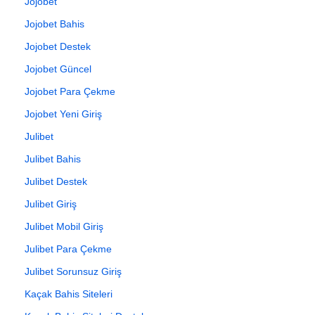
Jojobet
Jojobet Bahis
Jojobet Destek
Jojobet Güncel
Jojobet Para Çekme
Jojobet Yeni Giriş
Julibet
Julibet Bahis
Julibet Destek
Julibet Giriş
Julibet Mobil Giriş
Julibet Para Çekme
Julibet Sorunsuz Giriş
Kaçak Bahis Siteleri