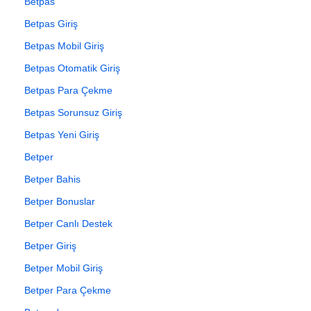
Betpas
Betpas Giriş
Betpas Mobil Giriş
Betpas Otomatik Giriş
Betpas Para Çekme
Betpas Sorunsuz Giriş
Betpas Yeni Giriş
Betper
Betper Bahis
Betper Bonuslar
Betper Canlı Destek
Betper Giriş
Betper Mobil Giriş
Betper Para Çekme