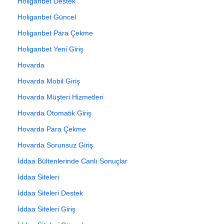
Holiganbet Destek
Holiganbet Güncel
Holiganbet Para Çekme
Holiganbet Yeni Giriş
Hovarda
Hovarda Mobil Giriş
Hovarda Müşteri Hizmetleri
Hovarda Otomatik Giriş
Hovarda Para Çekme
Hovarda Sorunsuz Giriş
İddaa Bültenlerinde Canlı Sonuçlar
İddaa Siteleri
İddaa Siteleri Destek
İddaa Siteleri Giriş