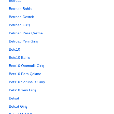
Betroad
Betroad Bahis
Betroad Destek
Betroad Giriş
Betroad Para Çekme
Betroad Yeni Giriş
Bets10
Bets10 Bahis
Bets10 Otomatik Giriş
Bets10 Para Çekme
Bets10 Sorunsuz Giriş
Bets10 Yeni Giriş
Betsat
Betsat Giriş