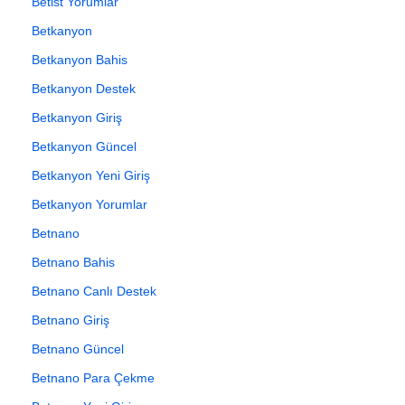
Betist Yorumlar
Betkanyon
Betkanyon Bahis
Betkanyon Destek
Betkanyon Giriş
Betkanyon Güncel
Betkanyon Yeni Giriş
Betkanyon Yorumlar
Betnano
Betnano Bahis
Betnano Canlı Destek
Betnano Giriş
Betnano Güncel
Betnano Para Çekme