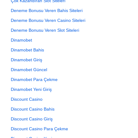
Çok Kazandıran Slot Siteleri
Deneme Bonusu Veren Bahis Siteleri
Deneme Bonusu Veren Casino Siteleri
Deneme Bonusu Veren Slot Siteleri
Dinamobet
Dinamobet Bahis
Dinamobet Giriş
Dinamobet Güncel
Dinamobet Para Çekme
Dinamobet Yeni Giriş
Discount Casino
Discount Casino Bahis
Discount Casino Giriş
Discount Casino Para Çekme