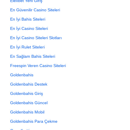
Elexbet Yeni Giriş
En Güvenilir Casino Siteleri
En İyi Bahis Siteleri
En İyi Casino Siteleri
En İyi Casino Siteleri Slotları
En İyi Rulet Siteleri
En Sağlam Bahis Siteleri
Freespin Veren Casino Siteleri
Goldenbahis
Goldenbahis Destek
Goldenbahis Giriş
Goldenbahis Güncel
Goldenbahis Mobil
Goldenbahis Para Çekme