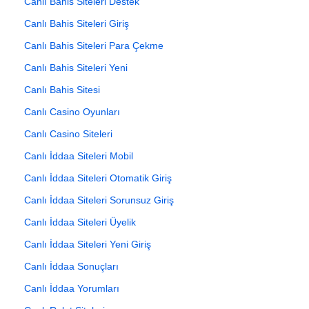
Canlı Bahis Siteleri Destek
Canlı Bahis Siteleri Giriş
Canlı Bahis Siteleri Para Çekme
Canlı Bahis Siteleri Yeni
Canlı Bahis Sitesi
Canlı Casino Oyunları
Canlı Casino Siteleri
Canlı İddaa Siteleri Mobil
Canlı İddaa Siteleri Otomatik Giriş
Canlı İddaa Siteleri Sorunsuz Giriş
Canlı İddaa Siteleri Üyelik
Canlı İddaa Siteleri Yeni Giriş
Canlı İddaa Sonuçları
Canlı İddaa Yorumları