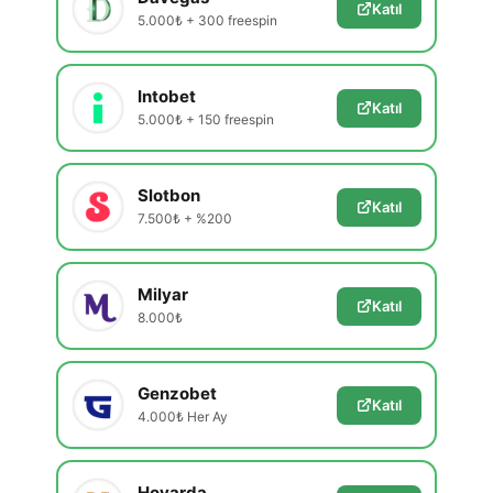
Katıl
5.000₺ + 300 freespin
Intobet
Katıl
5.000₺ + 150 freespin
Slotbon
Katıl
7.500₺ + %200
Milyar
Katıl
8.000₺
Genzobet
Katıl
4.000₺ Her Ay
Hovarda