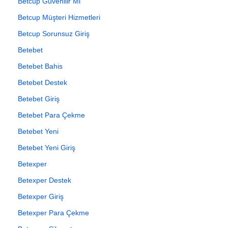
Betcup Güvenilir Mi
Betcup Müşteri Hizmetleri
Betcup Sorunsuz Giriş
Betebet
Betebet Bahis
Betebet Destek
Betebet Giriş
Betebet Para Çekme
Betebet Yeni
Betebet Yeni Giriş
Betexper
Betexper Destek
Betexper Giriş
Betexper Para Çekme