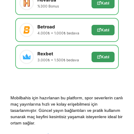
Katıl
%300 Bonus
Betroad
Katıl
4.000₺ + 1.000₺ bedava
Rexbet
Katıl
3.000₺ + 1.500₺ bedava
Mobilbahis için hazırlanan bu platform, spor severlerin canlı
maç yayınlarına hızlı ve kolay erişebilmesi için
tasarlanmıştır. Güncel yayın bağlantıları ve pratik kullanım
sunarak maç keyfini kesintisiz yaşamak isteyenlere ideal bir
ortam sağlar.