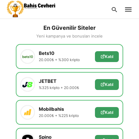
En Güvenilir Siteler
Yeni kampanya ve bonusları incele
Type
Bets10
your
Katıl
searc
20.000₺ + %300 kripto
query
and
hit
enter:
JETBET
Katıl
%325 kripto + 20.000₺
Mobilbahis
Katıl
20.000₺ + %225 kripto
Spino