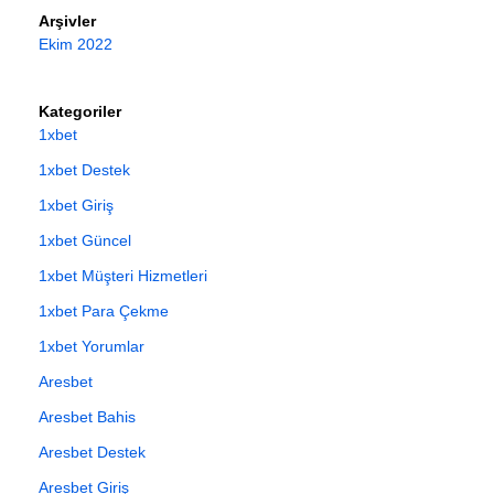
Arşivler
Ekim 2022
Kategoriler
1xbet
1xbet Destek
1xbet Giriş
1xbet Güncel
1xbet Müşteri Hizmetleri
1xbet Para Çekme
1xbet Yorumlar
Aresbet
Aresbet Bahis
Aresbet Destek
Aresbet Giriş