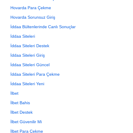
Hovarda Para Çekme
Hovarda Sorunsuz Giriş
İddaa Bültenlerinde Canlı Sonuçlar
İddaa Siteleri
İddaa Siteleri Destek
İddaa Siteleri Giriş
İddaa Siteleri Güncel
İddaa Siteleri Para Çekme
İddaa Siteleri Yeni
İlbet
İlbet Bahis
İlbet Destek
İlbet Güvenilir Mi
İlbet Para Çekme