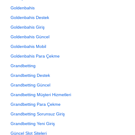
Goldenbahis
Goldenbahis Destek
Goldenbahis Giriş
Goldenbahis Güncel
Goldenbahis Mobil
Goldenbahis Para Çekme
Grandbetting
Grandbetting Destek
Grandbetting Güncel
Grandbetting Müşteri Hizmetleri
Grandbetting Para Çekme
Grandbetting Sorunsuz Giriş
Grandbetting Yeni Giriş
Güncel Slot Siteleri