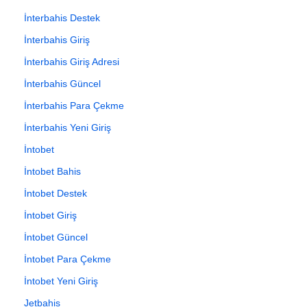
İnterbahis Destek
İnterbahis Giriş
İnterbahis Giriş Adresi
İnterbahis Güncel
İnterbahis Para Çekme
İnterbahis Yeni Giriş
İntobet
İntobet Bahis
İntobet Destek
İntobet Giriş
İntobet Güncel
İntobet Para Çekme
İntobet Yeni Giriş
Jetbahis