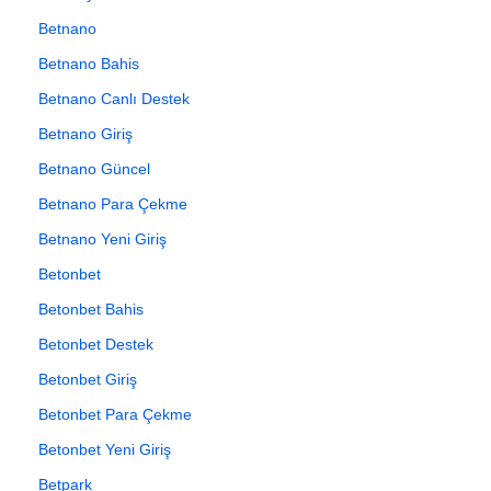
Betnano
Betnano Bahis
Betnano Canlı Destek
Betnano Giriş
Betnano Güncel
Betnano Para Çekme
Betnano Yeni Giriş
Betonbet
Betonbet Bahis
Betonbet Destek
Betonbet Giriş
Betonbet Para Çekme
Betonbet Yeni Giriş
Betpark