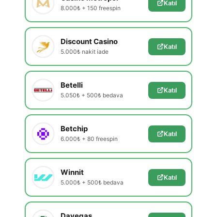
Katıl
8.000₺ + 150 freespin
Discount Casino
Katıl
5.000₺ nakit iade
Betelli
Katıl
5.050₺ + 500₺ bedava
Betchip
Katıl
6.000₺ + 80 freespin
Winnit
Katıl
5.000₺ + 500₺ bedava
Davegas