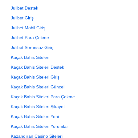
Julibet Destek
Julibet Giriş
Julibet Mobil Giriş
Julibet Para Çekme
Julibet Sorunsuz Giriş
Kaçak Bahis Siteleri
Kaçak Bahis Siteleri Destek
Kaçak Bahis Siteleri Giriş
Kaçak Bahis Siteleri Güncel
Kaçak Bahis Siteleri Para Çekme
Kaçak Bahis Siteleri Şikayet
Kaçak Bahis Siteleri Yeni
Kaçak Bahis Siteleri Yorumlar
Kazandıran Casino Siteleri