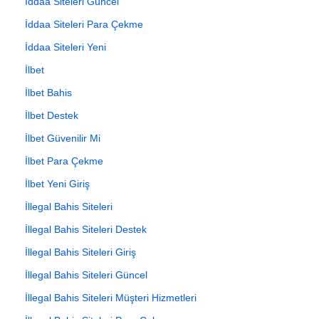
İddaa Siteleri Güncel
İddaa Siteleri Para Çekme
İddaa Siteleri Yeni
İlbet
İlbet Bahis
İlbet Destek
İlbet Güvenilir Mi
İlbet Para Çekme
İlbet Yeni Giriş
İllegal Bahis Siteleri
İllegal Bahis Siteleri Destek
İllegal Bahis Siteleri Giriş
İllegal Bahis Siteleri Güncel
İllegal Bahis Siteleri Müşteri Hizmetleri