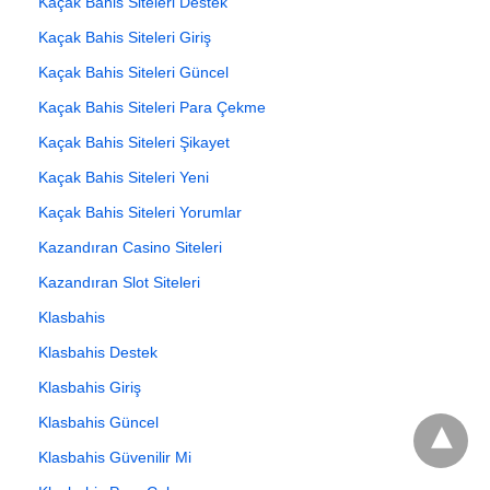
Kaçak Bahis Siteleri Destek
Kaçak Bahis Siteleri Giriş
Kaçak Bahis Siteleri Güncel
Kaçak Bahis Siteleri Para Çekme
Kaçak Bahis Siteleri Şikayet
Kaçak Bahis Siteleri Yeni
Kaçak Bahis Siteleri Yorumlar
Kazandıran Casino Siteleri
Kazandıran Slot Siteleri
Klasbahis
Klasbahis Destek
Klasbahis Giriş
Klasbahis Güncel
Klasbahis Güvenilir Mi