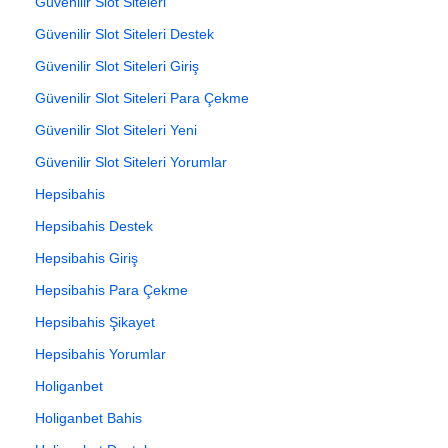
Güvenilir Slot Siteleri
Güvenilir Slot Siteleri Destek
Güvenilir Slot Siteleri Giriş
Güvenilir Slot Siteleri Para Çekme
Güvenilir Slot Siteleri Yeni
Güvenilir Slot Siteleri Yorumlar
Hepsibahis
Hepsibahis Destek
Hepsibahis Giriş
Hepsibahis Para Çekme
Hepsibahis Şikayet
Hepsibahis Yorumlar
Holiganbet
Holiganbet Bahis