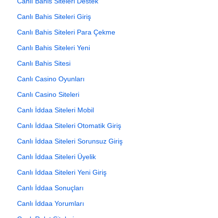
Canlı Bahis Siteleri Destek
Canlı Bahis Siteleri Giriş
Canlı Bahis Siteleri Para Çekme
Canlı Bahis Siteleri Yeni
Canlı Bahis Sitesi
Canlı Casino Oyunları
Canlı Casino Siteleri
Canlı İddaa Siteleri Mobil
Canlı İddaa Siteleri Otomatik Giriş
Canlı İddaa Siteleri Sorunsuz Giriş
Canlı İddaa Siteleri Üyelik
Canlı İddaa Siteleri Yeni Giriş
Canlı İddaa Sonuçları
Canlı İddaa Yorumları