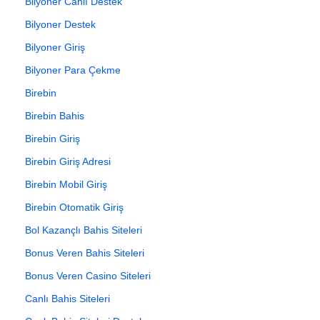
Bilyoner Canlı Destek
Bilyoner Destek
Bilyoner Giriş
Bilyoner Para Çekme
Birebin
Birebin Bahis
Birebin Giriş
Birebin Giriş Adresi
Birebin Mobil Giriş
Birebin Otomatik Giriş
Bol Kazançlı Bahis Siteleri
Bonus Veren Bahis Siteleri
Bonus Veren Casino Siteleri
Canlı Bahis Siteleri