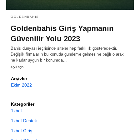
GOLDENBAHIS
Goldenbahis Giriş Yapmanın
Güvenilir Yolu 2023
Bahis dünyası ieçrisinde siteler hep farklılık gösterecektir.
Değişik firmaların bu konuda gündeme gelmesine bağlı olarak
ne kadar uygun bir konumda…
4 yıl ago
Arşivler
Ekim 2022
Kategoriler
1xbet
1xbet Destek
1xbet Giriş