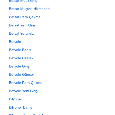
Betsat Mobil Giriş
Betsat Müşteri Hizmetleri
Betsat Para Çekme
Betsat Yeni Giriş
Betsat Yorumlar
Betvole
Betvole Bahis
Betvole Destek
Betvole Giriş
Betvole Güncel
Betvole Para Çekme
Betvole Yeni Giriş
Bilyoner
Bilyoner Bahis