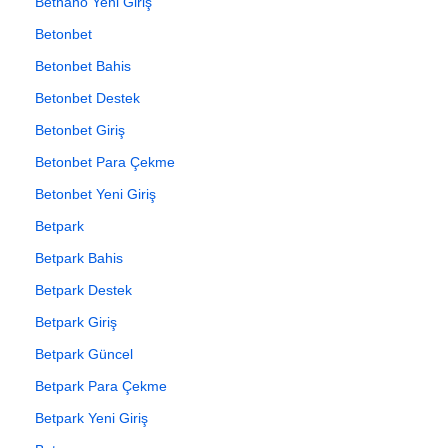
Betnano Yeni Giriş
Betonbet
Betonbet Bahis
Betonbet Destek
Betonbet Giriş
Betonbet Para Çekme
Betonbet Yeni Giriş
Betpark
Betpark Bahis
Betpark Destek
Betpark Giriş
Betpark Güncel
Betpark Para Çekme
Betpark Yeni Giriş