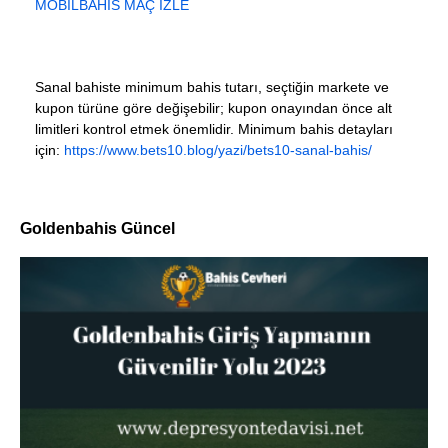
MOBILBAHIS MAÇ İZLE
Sanal bahiste minimum bahis tutarı, seçtiğin markete ve
kupon türüne göre değişebilir; kupon onayından önce alt
limitleri kontrol etmek önemlidir. Minimum bahis detayları
için:
https://www.bets10.blog/yazi/bets10-sanal-bahis/
Goldenbahis Güncel