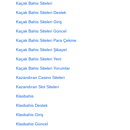
Kaçak Bahis Siteleri
Kaçak Bahis Siteleri Destek
Kaçak Bahis Siteleri Giriş
Kaçak Bahis Siteleri Güncel
Kaçak Bahis Siteleri Para Çekme
Kaçak Bahis Siteleri Şikayet
Kaçak Bahis Siteleri Yeni
Kaçak Bahis Siteleri Yorumlar
Kazandıran Casino Siteleri
Kazandıran Slot Siteleri
Klasbahis
Klasbahis Destek
Klasbahis Giriş
Klasbahis Güncel