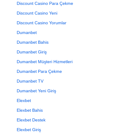
Discount Casino Para Çekme
Discount Casino Yeni
Discount Casino Yorumlar
Dumanbet
Dumanbet Bahis
Dumanbet Giriş
Dumanbet Müşteri Hizmetleri
Dumanbet Para Çekme
Dumanbet TV
Dumanbet Yeni Giriş
Elexbet
Elexbet Bahis
Elexbet Destek
Elexbet Giriş