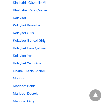
Klasbahis Güvenilir Mi
Klasbahis Para Çekme
Kolaybet
Kolaybet Bonuslar
Kolaybet Giriş
Kolaybet Güncel Giriş
Kolaybet Para Çekme
Kolaybet Yeni
Kolaybet Yeni Giriş
Lisanslı Bahis Siteleri
Mariobet
Mariobet Bahis
Mariobet Destek
Mariobet Giriş