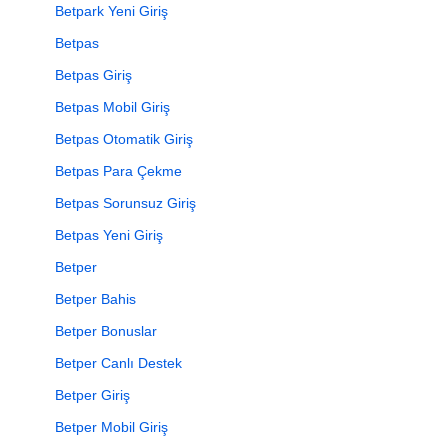
Betpark Yeni Giriş
Betpas
Betpas Giriş
Betpas Mobil Giriş
Betpas Otomatik Giriş
Betpas Para Çekme
Betpas Sorunsuz Giriş
Betpas Yeni Giriş
Betper
Betper Bahis
Betper Bonuslar
Betper Canlı Destek
Betper Giriş
Betper Mobil Giriş