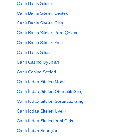
Canlı Bahis Siteleri
Canlı Bahis Siteleri Destek
Canlı Bahis Siteleri Giriş
Canlı Bahis Siteleri Para Çekme
Canlı Bahis Siteleri Yeni
Canlı Bahis Sitesi
Canlı Casino Oyunları
Canlı Casino Siteleri
Canlı İddaa Siteleri Mobil
Canlı İddaa Siteleri Otomatik Giriş
Canlı İddaa Siteleri Sorunsuz Giriş
Canlı İddaa Siteleri Üyelik
Canlı İddaa Siteleri Yeni Giriş
Canlı İddaa Sonuçları