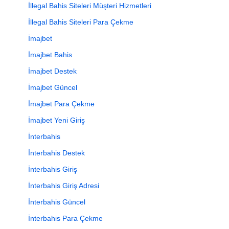
İllegal Bahis Siteleri Müşteri Hizmetleri
İllegal Bahis Siteleri Para Çekme
İmajbet
İmajbet Bahis
İmajbet Destek
İmajbet Güncel
İmajbet Para Çekme
İmajbet Yeni Giriş
İnterbahis
İnterbahis Destek
İnterbahis Giriş
İnterbahis Giriş Adresi
İnterbahis Güncel
İnterbahis Para Çekme