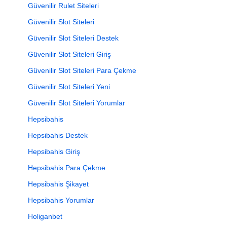
Güvenilir Rulet Siteleri
Güvenilir Slot Siteleri
Güvenilir Slot Siteleri Destek
Güvenilir Slot Siteleri Giriş
Güvenilir Slot Siteleri Para Çekme
Güvenilir Slot Siteleri Yeni
Güvenilir Slot Siteleri Yorumlar
Hepsibahis
Hepsibahis Destek
Hepsibahis Giriş
Hepsibahis Para Çekme
Hepsibahis Şikayet
Hepsibahis Yorumlar
Holiganbet