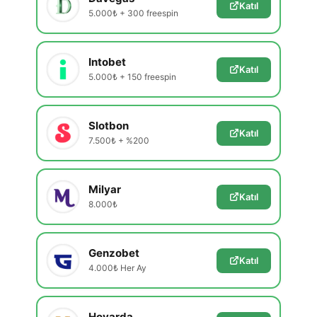
Katıl
5.000₺ + 300 freespin
Intobet
Katıl
5.000₺ + 150 freespin
Slotbon
Katıl
7.500₺ + %200
Milyar
Katıl
8.000₺
Genzobet
Katıl
4.000₺ Her Ay
Hovarda