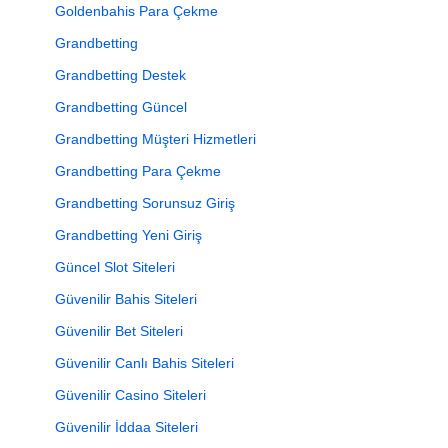
Goldenbahis Para Çekme
Grandbetting
Grandbetting Destek
Grandbetting Güncel
Grandbetting Müşteri Hizmetleri
Grandbetting Para Çekme
Grandbetting Sorunsuz Giriş
Grandbetting Yeni Giriş
Güncel Slot Siteleri
Güvenilir Bahis Siteleri
Güvenilir Bet Siteleri
Güvenilir Canlı Bahis Siteleri
Güvenilir Casino Siteleri
Güvenilir İddaa Siteleri