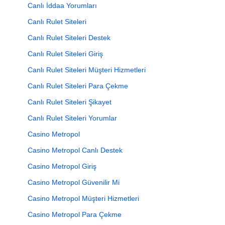
Canlı İddaa Yorumları
Canlı Rulet Siteleri
Canlı Rulet Siteleri Destek
Canlı Rulet Siteleri Giriş
Canlı Rulet Siteleri Müşteri Hizmetleri
Canlı Rulet Siteleri Para Çekme
Canlı Rulet Siteleri Şikayet
Canlı Rulet Siteleri Yorumlar
Casino Metropol
Casino Metropol Canlı Destek
Casino Metropol Giriş
Casino Metropol Güvenilir Mi
Casino Metropol Müşteri Hizmetleri
Casino Metropol Para Çekme