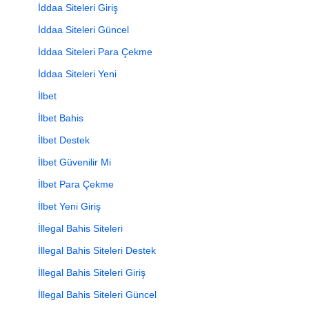
İddaa Siteleri Giriş
İddaa Siteleri Güncel
İddaa Siteleri Para Çekme
İddaa Siteleri Yeni
İlbet
İlbet Bahis
İlbet Destek
İlbet Güvenilir Mi
İlbet Para Çekme
İlbet Yeni Giriş
İllegal Bahis Siteleri
İllegal Bahis Siteleri Destek
İllegal Bahis Siteleri Giriş
İllegal Bahis Siteleri Güncel