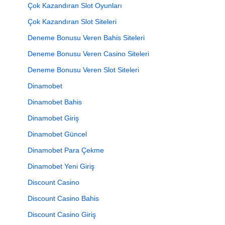
Çok Kazandıran Slot Oyunları
Çok Kazandıran Slot Siteleri
Deneme Bonusu Veren Bahis Siteleri
Deneme Bonusu Veren Casino Siteleri
Deneme Bonusu Veren Slot Siteleri
Dinamobet
Dinamobet Bahis
Dinamobet Giriş
Dinamobet Güncel
Dinamobet Para Çekme
Dinamobet Yeni Giriş
Discount Casino
Discount Casino Bahis
Discount Casino Giriş