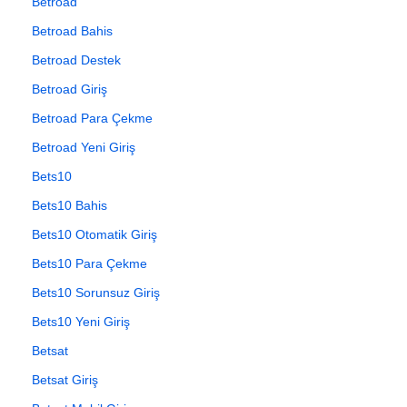
Betroad
Betroad Bahis
Betroad Destek
Betroad Giriş
Betroad Para Çekme
Betroad Yeni Giriş
Bets10
Bets10 Bahis
Bets10 Otomatik Giriş
Bets10 Para Çekme
Bets10 Sorunsuz Giriş
Bets10 Yeni Giriş
Betsat
Betsat Giriş