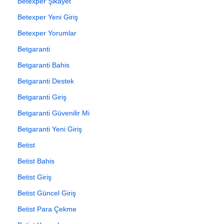
Betexper Şikayet
Betexper Yeni Giriş
Betexper Yorumlar
Betgaranti
Betgaranti Bahis
Betgaranti Destek
Betgaranti Giriş
Betgaranti Güvenilir Mi
Betgaranti Yeni Giriş
Betist
Betist Bahis
Betist Giriş
Betist Güncel Giriş
Betist Para Çekme