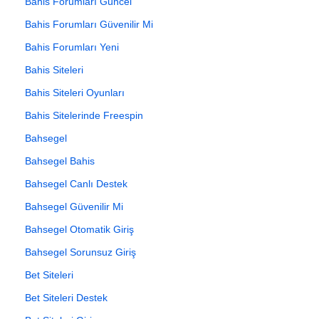
Bahis Forumları Güncel
Bahis Forumları Güvenilir Mi
Bahis Forumları Yeni
Bahis Siteleri
Bahis Siteleri Oyunları
Bahis Sitelerinde Freespin
Bahsegel
Bahsegel Bahis
Bahsegel Canlı Destek
Bahsegel Güvenilir Mi
Bahsegel Otomatik Giriş
Bahsegel Sorunsuz Giriş
Bet Siteleri
Bet Siteleri Destek