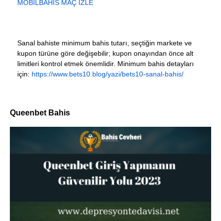
MOBILBAHIS MAÇ İZLE
Sanal bahiste minimum bahis tutarı, seçtiğin markete ve
kupon türüne göre değişebilir; kupon onayından önce alt
limitleri kontrol etmek önemlidir. Minimum bahis detayları
için:
https://www.bets10.blog/yazi/bets10-sanal-bahis/
Queenbet Bahis