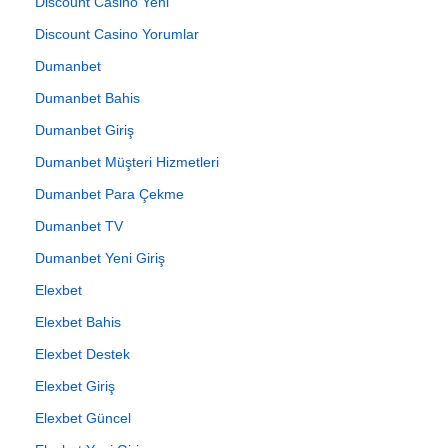
Discount Casino Yeni
Discount Casino Yorumlar
Dumanbet
Dumanbet Bahis
Dumanbet Giriş
Dumanbet Müşteri Hizmetleri
Dumanbet Para Çekme
Dumanbet TV
Dumanbet Yeni Giriş
Elexbet
Elexbet Bahis
Elexbet Destek
Elexbet Giriş
Elexbet Güncel