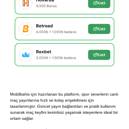
Katıl
%300 Bonus
Betroad
Katıl
4.000₺ + 1.000₺ bedava
Rexbet
Katıl
3.000₺ + 1.500₺ bedava
Mobilbahis için hazırlanan bu platform, spor severlerin canlı
maç yayınlarına hızlı ve kolay erişebilmesi için
tasarlanmıştır. Güncel yayın bağlantıları ve pratik kullanım
sunarak maç keyfini kesintisiz yaşamak isteyenlere ideal bir
ortam sağlar.