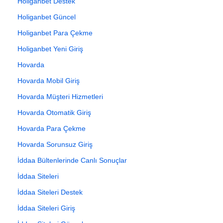
Holiganbet Destek
Holiganbet Güncel
Holiganbet Para Çekme
Holiganbet Yeni Giriş
Hovarda
Hovarda Mobil Giriş
Hovarda Müşteri Hizmetleri
Hovarda Otomatik Giriş
Hovarda Para Çekme
Hovarda Sorunsuz Giriş
İddaa Bültenlerinde Canlı Sonuçlar
İddaa Siteleri
İddaa Siteleri Destek
İddaa Siteleri Giriş