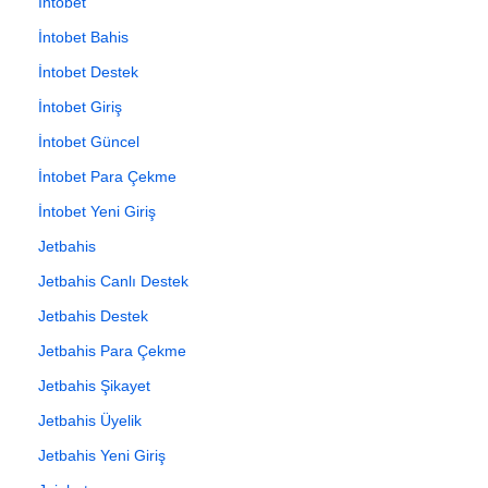
İntobet
İntobet Bahis
İntobet Destek
İntobet Giriş
İntobet Güncel
İntobet Para Çekme
İntobet Yeni Giriş
Jetbahis
Jetbahis Canlı Destek
Jetbahis Destek
Jetbahis Para Çekme
Jetbahis Şikayet
Jetbahis Üyelik
Jetbahis Yeni Giriş