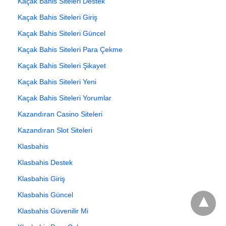
Kaçak Bahis Siteleri Destek
Kaçak Bahis Siteleri Giriş
Kaçak Bahis Siteleri Güncel
Kaçak Bahis Siteleri Para Çekme
Kaçak Bahis Siteleri Şikayet
Kaçak Bahis Siteleri Yeni
Kaçak Bahis Siteleri Yorumlar
Kazandıran Casino Siteleri
Kazandıran Slot Siteleri
Klasbahis
Klasbahis Destek
Klasbahis Giriş
Klasbahis Güncel
Klasbahis Güvenilir Mi