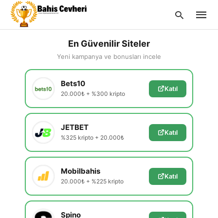
En Güvenilir Siteler
Yeni kampanya ve bonusları incele
Type
Bets10
your
Katıl
searc
20.000₺ + %300 kripto
query
and
hit
enter:
JETBET
Katıl
%325 kripto + 20.000₺
Mobilbahis
Katıl
20.000₺ + %225 kripto
Spino