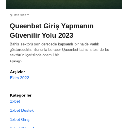
QUEENBET
Queenbet Giriş Yapmanın
Güvenilir Yolu 2023
Bahis sektörü son derecede kapsamlı bir halde varlık
gösterecektir. Bununla beraber Queenbet bahis sitesi de bu
sektörün içerisinde önemli bir…
4 yıl ago
Arşivler
Ekim 2022
Kategoriler
1xbet
1xbet Destek
1xbet Giriş