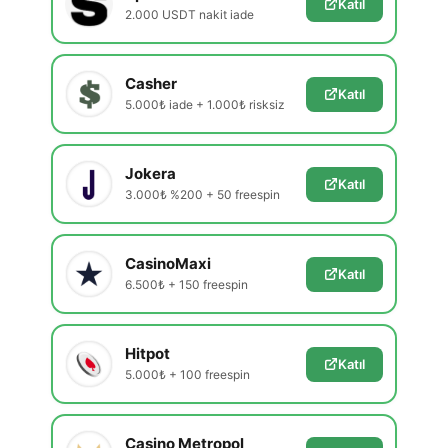
Katıl
2.000 USDT nakit iade
Casher
Katıl
5.000₺ iade + 1.000₺ risksiz
Jokera
Katıl
3.000₺ %200 + 50 freespin
CasinoMaxi
Katıl
6.500₺ + 150 freespin
Hitpot
Katıl
5.000₺ + 100 freespin
Casino Metropol