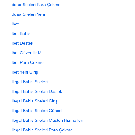
İddaa Siteleri Para Çekme
İddaa Siteleri Yeni
İlbet
İlbet Bahis
İlbet Destek
İlbet Güvenilir Mi
İlbet Para Çekme
İlbet Yeni Giriş
İllegal Bahis Siteleri
İllegal Bahis Siteleri Destek
İllegal Bahis Siteleri Giriş
İllegal Bahis Siteleri Güncel
İllegal Bahis Siteleri Müşteri Hizmetleri
İllegal Bahis Siteleri Para Çekme