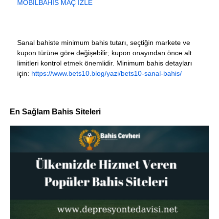
MOBILBAHIS MAÇ İZLE
Sanal bahiste minimum bahis tutarı, seçtiğin markete ve
kupon türüne göre değişebilir; kupon onayından önce alt
limitleri kontrol etmek önemlidir. Minimum bahis detayları
için:
https://www.bets10.blog/yazi/bets10-sanal-bahis/
En Sağlam Bahis Siteleri