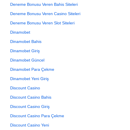
Deneme Bonusu Veren Bahis Siteleri
Deneme Bonusu Veren Casino Siteleri
Deneme Bonusu Veren Slot Siteleri
Dinamobet
Dinamobet Bahis
Dinamobet Giriş
Dinamobet Güncel
Dinamobet Para Çekme
Dinamobet Yeni Giriş
Discount Casino
Discount Casino Bahis
Discount Casino Giriş
Discount Casino Para Çekme
Discount Casino Yeni