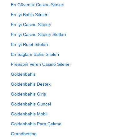
En Güvenilir Casino Siteleri
En İyi Bahis Siteleri
En İyi Casino Siteleri
En İyi Casino Siteleri Slotları
En İyi Rulet Siteleri
En Sağlam Bahis Siteleri
Freespin Veren Casino Siteleri
Goldenbahis
Goldenbahis Destek
Goldenbahis Giriş
Goldenbahis Güncel
Goldenbahis Mobil
Goldenbahis Para Çekme
Grandbetting