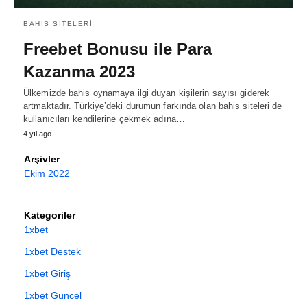
BAHIS SITELERI
Freebet Bonusu ile Para
Kazanma 2023
Ülkemizde bahis oynamaya ilgi duyan kişilerin sayısı giderek
artmaktadır. Türkiye’deki durumun farkında olan bahis siteleri de
kullanıcıları kendilerine çekmek adına…
4 yıl ago
Arşivler
Ekim 2022
Kategoriler
1xbet
1xbet Destek
1xbet Giriş
1xbet Güncel