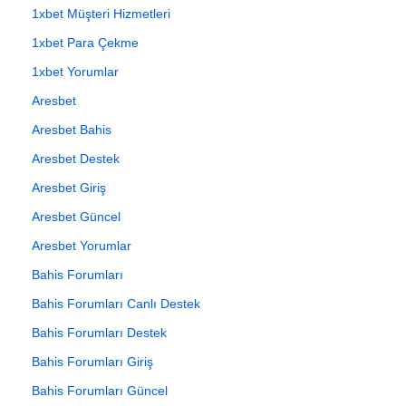
1xbet Müşteri Hizmetleri
1xbet Para Çekme
1xbet Yorumlar
Aresbet
Aresbet Bahis
Aresbet Destek
Aresbet Giriş
Aresbet Güncel
Aresbet Yorumlar
Bahis Forumları
Bahis Forumları Canlı Destek
Bahis Forumları Destek
Bahis Forumları Giriş
Bahis Forumları Güncel