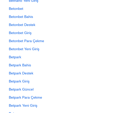
Betnano Yeni Giriş
Betonbet
Betonbet Bahis
Betonbet Destek
Betonbet Giriş
Betonbet Para Çekme
Betonbet Yeni Giriş
Betpark
Betpark Bahis
Betpark Destek
Betpark Giriş
Betpark Güncel
Betpark Para Çekme
Betpark Yeni Giriş