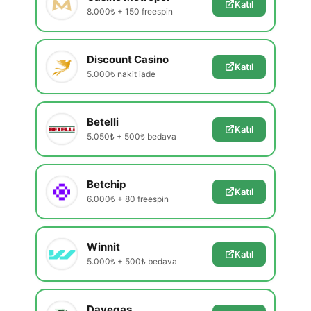
Katıl
8.000₺ + 150 freespin
Discount Casino
Katıl
5.000₺ nakit iade
Betelli
Katıl
5.050₺ + 500₺ bedava
Betchip
Katıl
6.000₺ + 80 freespin
Winnit
Katıl
5.000₺ + 500₺ bedava
Davegas