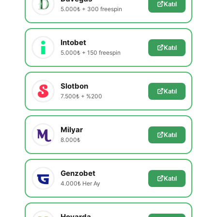
Katıl
5.000₺ + 300 freespin
Intobet
Katıl
5.000₺ + 150 freespin
Slotbon
Katıl
7.500₺ + %200
Milyar
Katıl
8.000₺
Genzobet
Katıl
4.000₺ Her Ay
Hovarda