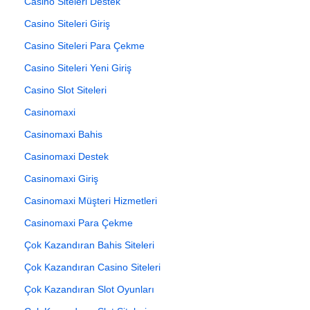
Casino Siteleri Destek
Casino Siteleri Giriş
Casino Siteleri Para Çekme
Casino Siteleri Yeni Giriş
Casino Slot Siteleri
Casinomaxi
Casinomaxi Bahis
Casinomaxi Destek
Casinomaxi Giriş
Casinomaxi Müşteri Hizmetleri
Casinomaxi Para Çekme
Çok Kazandıran Bahis Siteleri
Çok Kazandıran Casino Siteleri
Çok Kazandıran Slot Oyunları