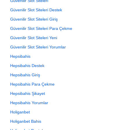
Güvenilir Slot Siteleri
Güvenilir Slot Siteleri Destek
Güvenilir Slot Siteleri Giriş
Güvenilir Slot Siteleri Para Çekme
Güvenilir Slot Siteleri Yeni
Güvenilir Slot Siteleri Yorumlar
Hepsibahis
Hepsibahis Destek
Hepsibahis Giriş
Hepsibahis Para Çekme
Hepsibahis Şikayet
Hepsibahis Yorumlar
Holiganbet
Holiganbet Bahis