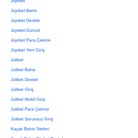
Jojobet
Jojobet Bahis
Jojobet Destek
Jojobet Güncel
Jojobet Para Çekme
Jojobet Yeni Giriş
Julibet
Julibet Bahis
Julibet Destek
Julibet Giriş
Julibet Mobil Giriş
Julibet Para Çekme
Julibet Sorunsuz Giriş
Kaçak Bahis Siteleri