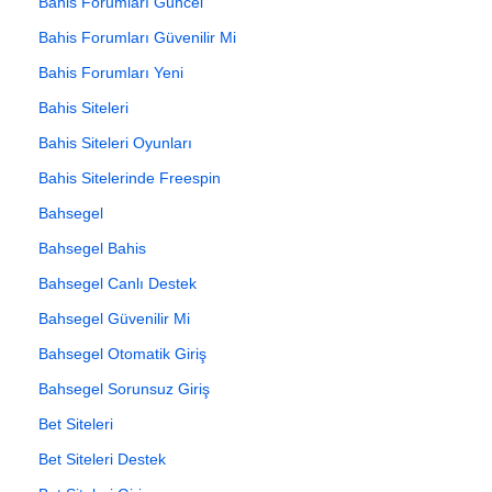
Bahis Forumları Güncel
Bahis Forumları Güvenilir Mi
Bahis Forumları Yeni
Bahis Siteleri
Bahis Siteleri Oyunları
Bahis Sitelerinde Freespin
Bahsegel
Bahsegel Bahis
Bahsegel Canlı Destek
Bahsegel Güvenilir Mi
Bahsegel Otomatik Giriş
Bahsegel Sorunsuz Giriş
Bet Siteleri
Bet Siteleri Destek