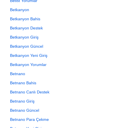
Betist Yorumlar
Betkanyon
Betkanyon Bahis
Betkanyon Destek
Betkanyon Giriş
Betkanyon Güncel
Betkanyon Yeni Giriş
Betkanyon Yorumlar
Betnano
Betnano Bahis
Betnano Canlı Destek
Betnano Giriş
Betnano Güncel
Betnano Para Çekme