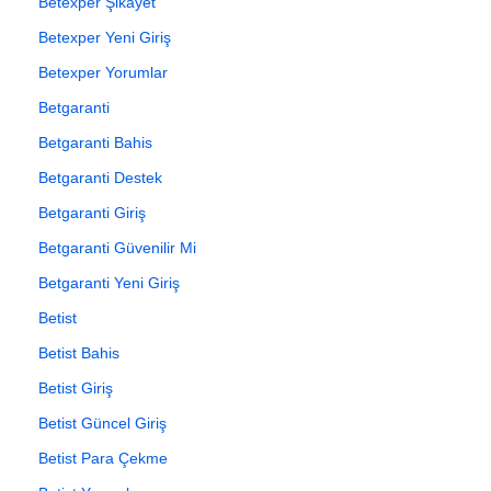
Betexper Şikayet
Betexper Yeni Giriş
Betexper Yorumlar
Betgaranti
Betgaranti Bahis
Betgaranti Destek
Betgaranti Giriş
Betgaranti Güvenilir Mi
Betgaranti Yeni Giriş
Betist
Betist Bahis
Betist Giriş
Betist Güncel Giriş
Betist Para Çekme