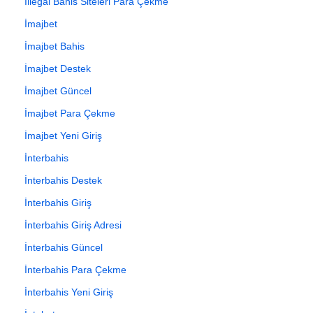
İllegal Bahis Siteleri Para Çekme
İmajbet
İmajbet Bahis
İmajbet Destek
İmajbet Güncel
İmajbet Para Çekme
İmajbet Yeni Giriş
İnterbahis
İnterbahis Destek
İnterbahis Giriş
İnterbahis Giriş Adresi
İnterbahis Güncel
İnterbahis Para Çekme
İnterbahis Yeni Giriş