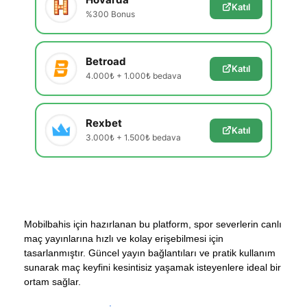
Katıl
%300 Bonus
Betroad
Katıl
4.000₺ + 1.000₺ bedava
Rexbet
Katıl
3.000₺ + 1.500₺ bedava
Mobilbahis için hazırlanan bu platform, spor severlerin canlı
maç yayınlarına hızlı ve kolay erişebilmesi için
tasarlanmıştır. Güncel yayın bağlantıları ve pratik kullanım
sunarak maç keyfini kesintisiz yaşamak isteyenlere ideal bir
ortam sağlar.