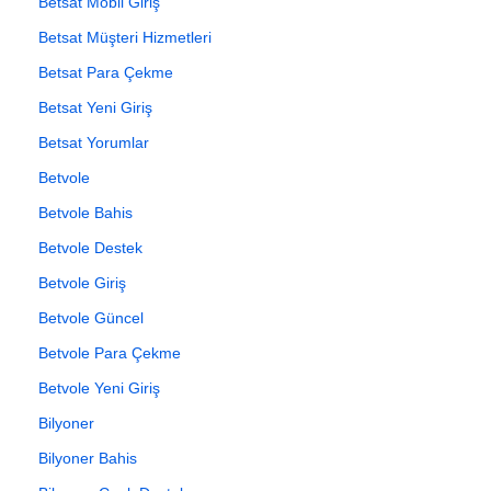
Betsat Mobil Giriş
Betsat Müşteri Hizmetleri
Betsat Para Çekme
Betsat Yeni Giriş
Betsat Yorumlar
Betvole
Betvole Bahis
Betvole Destek
Betvole Giriş
Betvole Güncel
Betvole Para Çekme
Betvole Yeni Giriş
Bilyoner
Bilyoner Bahis