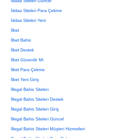
İddaa Siteleri Güncel
İddaa Siteleri Para Çekme
İddaa Siteleri Yeni
İlbet
İlbet Bahis
İlbet Destek
İlbet Güvenilir Mi
İlbet Para Çekme
İlbet Yeni Giriş
İllegal Bahis Siteleri
İllegal Bahis Siteleri Destek
İllegal Bahis Siteleri Giriş
İllegal Bahis Siteleri Güncel
İllegal Bahis Siteleri Müşteri Hizmetleri