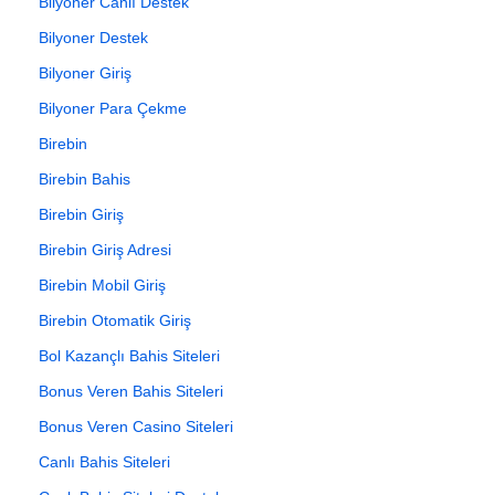
Bilyoner Canlı Destek
Bilyoner Destek
Bilyoner Giriş
Bilyoner Para Çekme
Birebin
Birebin Bahis
Birebin Giriş
Birebin Giriş Adresi
Birebin Mobil Giriş
Birebin Otomatik Giriş
Bol Kazançlı Bahis Siteleri
Bonus Veren Bahis Siteleri
Bonus Veren Casino Siteleri
Canlı Bahis Siteleri