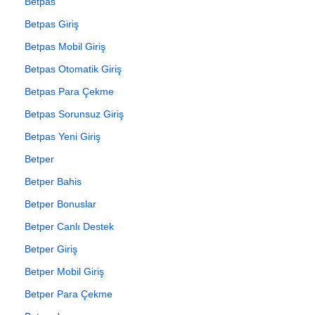
Betpas
Betpas Giriş
Betpas Mobil Giriş
Betpas Otomatik Giriş
Betpas Para Çekme
Betpas Sorunsuz Giriş
Betpas Yeni Giriş
Betper
Betper Bahis
Betper Bonuslar
Betper Canlı Destek
Betper Giriş
Betper Mobil Giriş
Betper Para Çekme