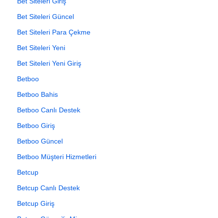
Bet Siteleri Giriş
Bet Siteleri Güncel
Bet Siteleri Para Çekme
Bet Siteleri Yeni
Bet Siteleri Yeni Giriş
Betboo
Betboo Bahis
Betboo Canlı Destek
Betboo Giriş
Betboo Güncel
Betboo Müşteri Hizmetleri
Betcup
Betcup Canlı Destek
Betcup Giriş