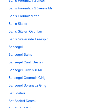
Bahis Forumları Güncel
Bahis Forumları Güvenilir Mi
Bahis Forumları Yeni
Bahis Siteleri
Bahis Siteleri Oyunları
Bahis Sitelerinde Freespin
Bahsegel
Bahsegel Bahis
Bahsegel Canlı Destek
Bahsegel Güvenilir Mi
Bahsegel Otomatik Giriş
Bahsegel Sorunsuz Giriş
Bet Siteleri
Bet Siteleri Destek