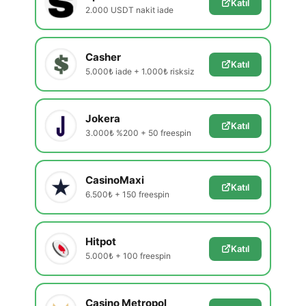
Katıl
2.000 USDT nakit iade
Casher
Katıl
5.000₺ iade + 1.000₺ risksiz
Jokera
Katıl
3.000₺ %200 + 50 freespin
CasinoMaxi
Katıl
6.500₺ + 150 freespin
Hitpot
Katıl
5.000₺ + 100 freespin
Casino Metropol