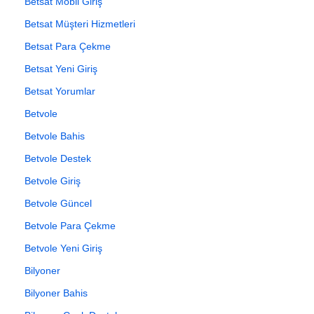
Betsat Mobil Giriş
Betsat Müşteri Hizmetleri
Betsat Para Çekme
Betsat Yeni Giriş
Betsat Yorumlar
Betvole
Betvole Bahis
Betvole Destek
Betvole Giriş
Betvole Güncel
Betvole Para Çekme
Betvole Yeni Giriş
Bilyoner
Bilyoner Bahis