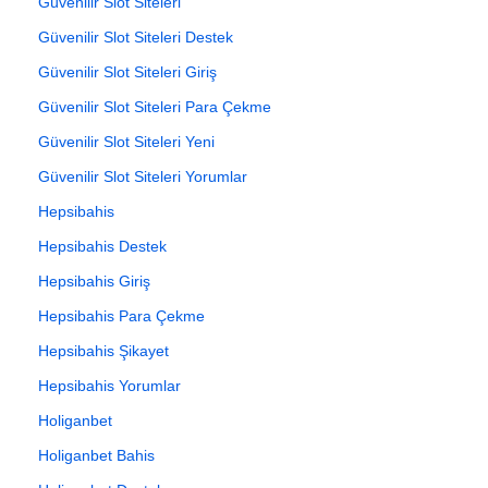
Güvenilir Slot Siteleri
Güvenilir Slot Siteleri Destek
Güvenilir Slot Siteleri Giriş
Güvenilir Slot Siteleri Para Çekme
Güvenilir Slot Siteleri Yeni
Güvenilir Slot Siteleri Yorumlar
Hepsibahis
Hepsibahis Destek
Hepsibahis Giriş
Hepsibahis Para Çekme
Hepsibahis Şikayet
Hepsibahis Yorumlar
Holiganbet
Holiganbet Bahis