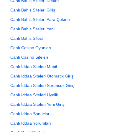
Canlı Bahis Siteleri Destek
Canlı Bahis Siteleri Giriş
Canlı Bahis Siteleri Para Çekme
Canlı Bahis Siteleri Yeni
Canlı Bahis Sitesi
Canlı Casino Oyunları
Canlı Casino Siteleri
Canlı İddaa Siteleri Mobil
Canlı İddaa Siteleri Otomatik Giriş
Canlı İddaa Siteleri Sorunsuz Giriş
Canlı İddaa Siteleri Üyelik
Canlı İddaa Siteleri Yeni Giriş
Canlı İddaa Sonuçları
Canlı İddaa Yorumları