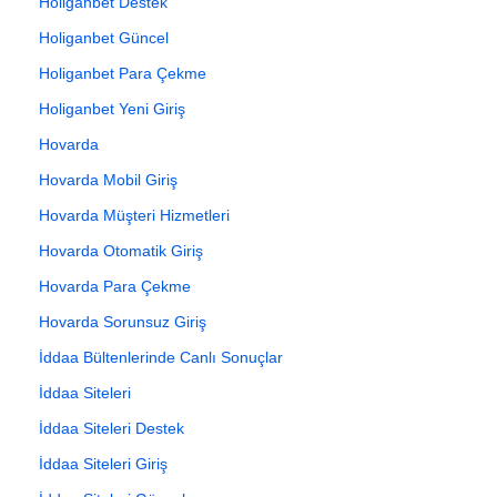
Holiganbet Destek
Holiganbet Güncel
Holiganbet Para Çekme
Holiganbet Yeni Giriş
Hovarda
Hovarda Mobil Giriş
Hovarda Müşteri Hizmetleri
Hovarda Otomatik Giriş
Hovarda Para Çekme
Hovarda Sorunsuz Giriş
İddaa Bültenlerinde Canlı Sonuçlar
İddaa Siteleri
İddaa Siteleri Destek
İddaa Siteleri Giriş