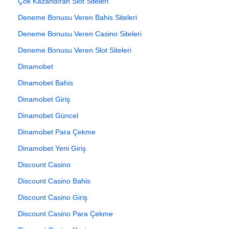
Çok Kazandıran Slot Siteleri
Deneme Bonusu Veren Bahis Siteleri
Deneme Bonusu Veren Casino Siteleri
Deneme Bonusu Veren Slot Siteleri
Dinamobet
Dinamobet Bahis
Dinamobet Giriş
Dinamobet Güncel
Dinamobet Para Çekme
Dinamobet Yeni Giriş
Discount Casino
Discount Casino Bahis
Discount Casino Giriş
Discount Casino Para Çekme