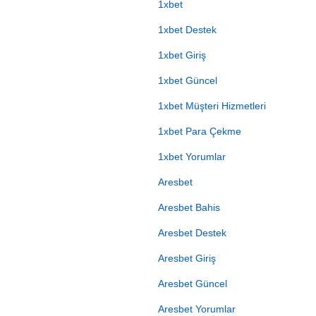
1xbet
1xbet Destek
1xbet Giriş
1xbet Güncel
1xbet Müşteri Hizmetleri
1xbet Para Çekme
1xbet Yorumlar
Aresbet
Aresbet Bahis
Aresbet Destek
Aresbet Giriş
Aresbet Güncel
Aresbet Yorumlar