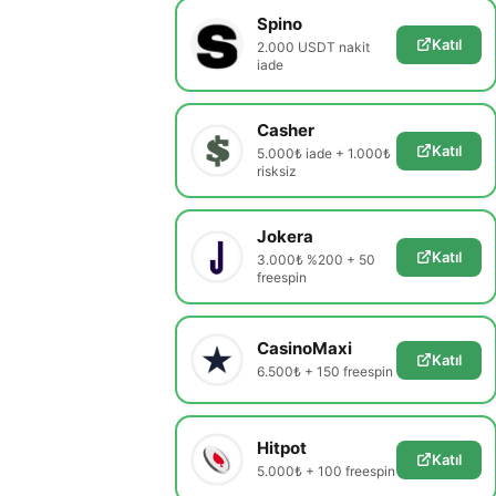
Spino
Katıl
2.000 USDT nakit
iade
Casher
Katıl
5.000₺ iade + 1.000₺
risksiz
Jokera
Katıl
3.000₺ %200 + 50
freespin
CasinoMaxi
Katıl
6.500₺ + 150 freespin
Hitpot
Katıl
5.000₺ + 100 freespin