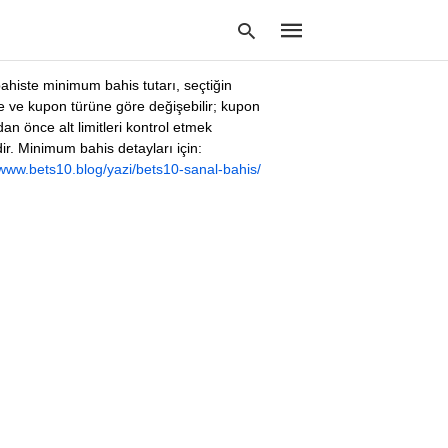
ahiste minimum bahis tutarı, seçtiğin
 ve kupon türüne göre değişebilir; kupon
an önce alt limitleri kontrol etmek
ir. Minimum bahis detayları için:
Type
/www.bets10.blog/yazi/bets10-sanal-bahis/
your
search
query
and
hit
enter: