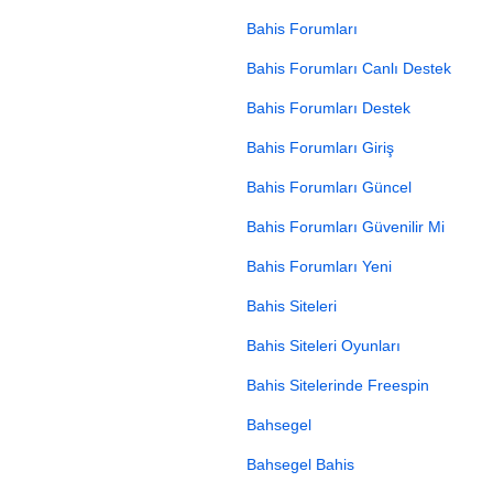
Bahis Forumları
Bahis Forumları Canlı Destek
Bahis Forumları Destek
Bahis Forumları Giriş
Bahis Forumları Güncel
Bahis Forumları Güvenilir Mi
Bahis Forumları Yeni
Bahis Siteleri
Bahis Siteleri Oyunları
Bahis Sitelerinde Freespin
Bahsegel
Bahsegel Bahis