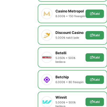
Casino Metropol
Katıl
8.000₺ + 150 freespin
Discount Casino
Katıl
5.000₺ nakit iade
Betelli
Katıl
5.050₺ + 500₺
bedava
Betchip
Katıl
6.000₺ + 80 freespin
Winnit
Katıl
5.000₺ + 500₺
bedava