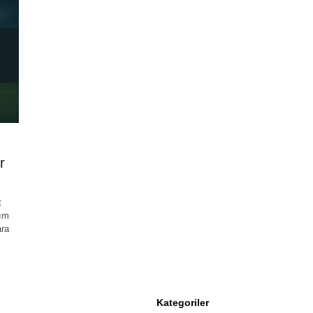
r
t
rım
ara
Kategoriler