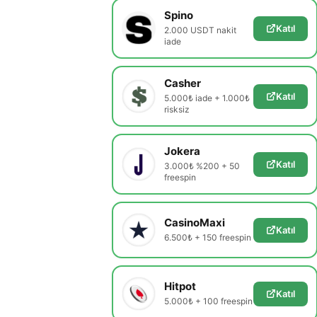
Spino
Katıl
2.000 USDT nakit
iade
Casher
Katıl
5.000₺ iade + 1.000₺
risksiz
Jokera
Katıl
3.000₺ %200 + 50
freespin
CasinoMaxi
Katıl
6.500₺ + 150 freespin
Hitpot
Katıl
5.000₺ + 100 freespin