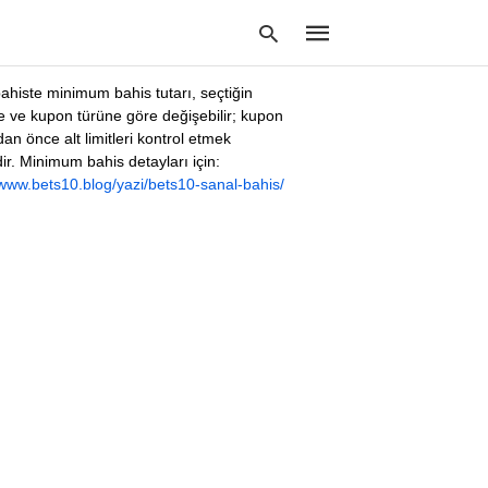
ahiste minimum bahis tutarı, seçtiğin
 ve kupon türüne göre değişebilir; kupon
an önce alt limitleri kontrol etmek
ir. Minimum bahis detayları için:
Type
/www.bets10.blog/yazi/bets10-sanal-bahis/
your
search
query
and
hit
enter: