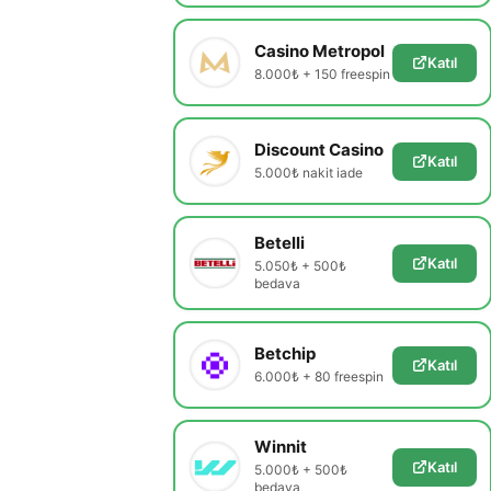
Casino Metropol
Katıl
8.000₺ + 150 freespin
Discount Casino
Katıl
5.000₺ nakit iade
Betelli
Katıl
5.050₺ + 500₺
bedava
Betchip
Katıl
6.000₺ + 80 freespin
Winnit
Katıl
5.000₺ + 500₺
bedava