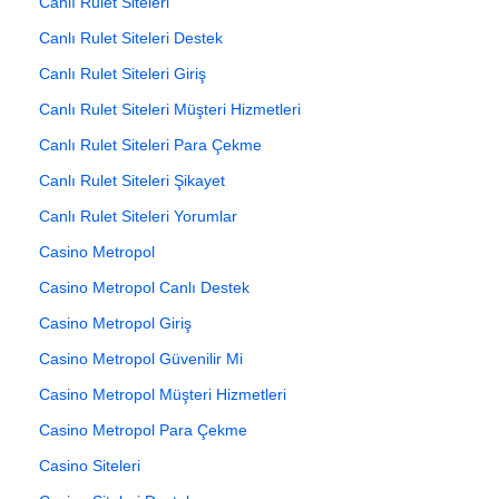
Canlı Rulet Siteleri
Canlı Rulet Siteleri Destek
Canlı Rulet Siteleri Giriş
Canlı Rulet Siteleri Müşteri Hizmetleri
Canlı Rulet Siteleri Para Çekme
Canlı Rulet Siteleri Şikayet
Canlı Rulet Siteleri Yorumlar
Casino Metropol
Casino Metropol Canlı Destek
Casino Metropol Giriş
Casino Metropol Güvenilir Mi
Casino Metropol Müşteri Hizmetleri
Casino Metropol Para Çekme
Casino Siteleri