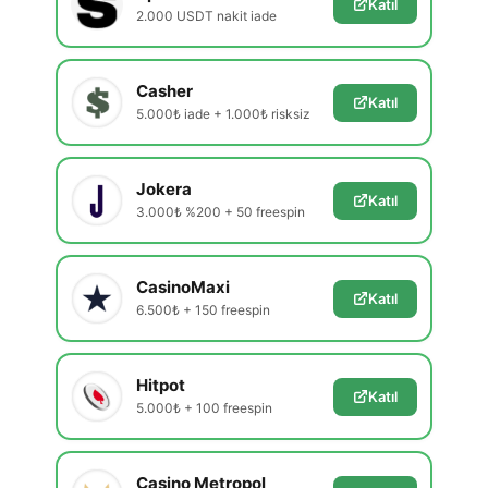
Katıl
2.000 USDT nakit iade
Casher
Katıl
5.000₺ iade + 1.000₺ risksiz
Jokera
Katıl
3.000₺ %200 + 50 freespin
CasinoMaxi
Katıl
6.500₺ + 150 freespin
Hitpot
Katıl
5.000₺ + 100 freespin
Casino Metropol