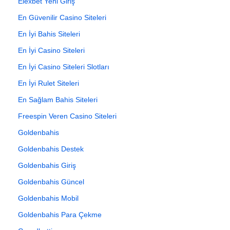
Elexbet Yeni Giriş
En Güvenilir Casino Siteleri
En İyi Bahis Siteleri
En İyi Casino Siteleri
En İyi Casino Siteleri Slotları
En İyi Rulet Siteleri
En Sağlam Bahis Siteleri
Freespin Veren Casino Siteleri
Goldenbahis
Goldenbahis Destek
Goldenbahis Giriş
Goldenbahis Güncel
Goldenbahis Mobil
Goldenbahis Para Çekme