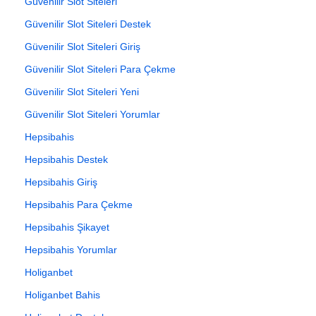
Güvenilir Slot Siteleri
Güvenilir Slot Siteleri Destek
Güvenilir Slot Siteleri Giriş
Güvenilir Slot Siteleri Para Çekme
Güvenilir Slot Siteleri Yeni
Güvenilir Slot Siteleri Yorumlar
Hepsibahis
Hepsibahis Destek
Hepsibahis Giriş
Hepsibahis Para Çekme
Hepsibahis Şikayet
Hepsibahis Yorumlar
Holiganbet
Holiganbet Bahis