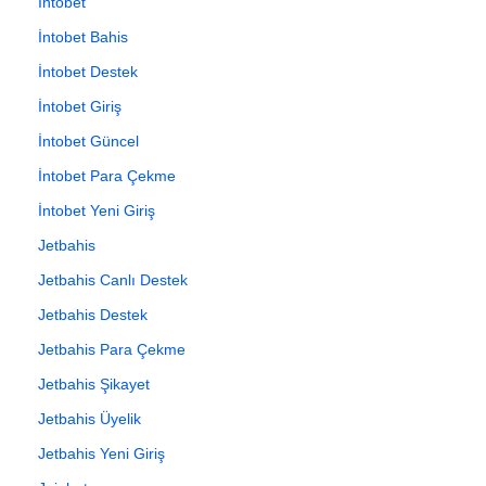
İntobet
İntobet Bahis
İntobet Destek
İntobet Giriş
İntobet Güncel
İntobet Para Çekme
İntobet Yeni Giriş
Jetbahis
Jetbahis Canlı Destek
Jetbahis Destek
Jetbahis Para Çekme
Jetbahis Şikayet
Jetbahis Üyelik
Jetbahis Yeni Giriş