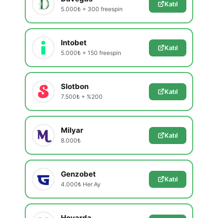
Katıl
5.000₺ + 300 freespin
Intobet
Katıl
5.000₺ + 150 freespin
Slotbon
Katıl
7.500₺ + %200
Milyar
Katıl
8.000₺
Genzobet
Katıl
4.000₺ Her Ay
Hovarda