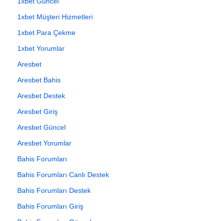
1xbet Güncel
1xbet Müşteri Hizmetleri
1xbet Para Çekme
1xbet Yorumlar
Aresbet
Aresbet Bahis
Aresbet Destek
Aresbet Giriş
Aresbet Güncel
Aresbet Yorumlar
Bahis Forumları
Bahis Forumları Canlı Destek
Bahis Forumları Destek
Bahis Forumları Giriş