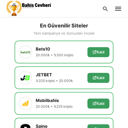
En Güvenilir Siteler
Yeni kampanya ve bonusları incele
Type
Bets10
your
Katıl
searc
20.000₺ + %300 kripto
query
and
hit
enter:
JETBET
Katıl
%325 kripto + 20.000₺
Mobilbahis
Katıl
20.000₺ + %225 kripto
Spino