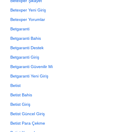
Betexper Şikayet
Betexper Yeni Giriş
Betexper Yorumlar
Betgaranti
Betgaranti Bahis
Betgaranti Destek
Betgaranti Giriş
Betgaranti Güvenilir Mi
Betgaranti Yeni Giriş
Betist
Betist Bahis
Betist Giriş
Betist Güncel Giriş
Betist Para Çekme