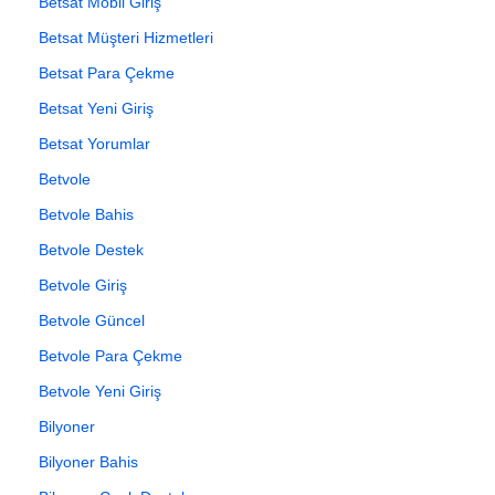
Betsat Mobil Giriş
Betsat Müşteri Hizmetleri
Betsat Para Çekme
Betsat Yeni Giriş
Betsat Yorumlar
Betvole
Betvole Bahis
Betvole Destek
Betvole Giriş
Betvole Güncel
Betvole Para Çekme
Betvole Yeni Giriş
Bilyoner
Bilyoner Bahis