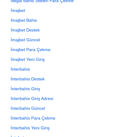
İllegal Bahis Siteleri Para Çekme
İmajbet
İmajbet Bahis
İmajbet Destek
İmajbet Güncel
İmajbet Para Çekme
İmajbet Yeni Giriş
İnterbahis
İnterbahis Destek
İnterbahis Giriş
İnterbahis Giriş Adresi
İnterbahis Güncel
İnterbahis Para Çekme
İnterbahis Yeni Giriş