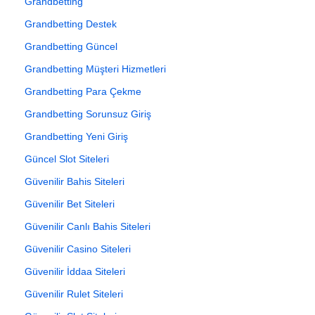
Grandbetting
Grandbetting Destek
Grandbetting Güncel
Grandbetting Müşteri Hizmetleri
Grandbetting Para Çekme
Grandbetting Sorunsuz Giriş
Grandbetting Yeni Giriş
Güncel Slot Siteleri
Güvenilir Bahis Siteleri
Güvenilir Bet Siteleri
Güvenilir Canlı Bahis Siteleri
Güvenilir Casino Siteleri
Güvenilir İddaa Siteleri
Güvenilir Rulet Siteleri