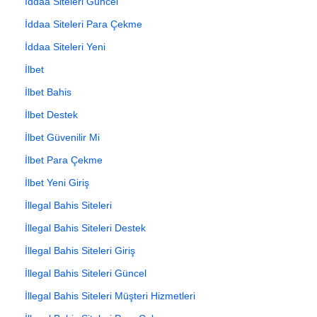
İddaa Siteleri Güncel
İddaa Siteleri Para Çekme
İddaa Siteleri Yeni
İlbet
İlbet Bahis
İlbet Destek
İlbet Güvenilir Mi
İlbet Para Çekme
İlbet Yeni Giriş
İllegal Bahis Siteleri
İllegal Bahis Siteleri Destek
İllegal Bahis Siteleri Giriş
İllegal Bahis Siteleri Güncel
İllegal Bahis Siteleri Müşteri Hizmetleri