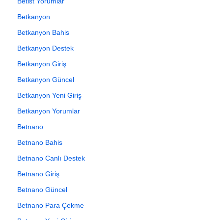
Betist Yorumlar
Betkanyon
Betkanyon Bahis
Betkanyon Destek
Betkanyon Giriş
Betkanyon Güncel
Betkanyon Yeni Giriş
Betkanyon Yorumlar
Betnano
Betnano Bahis
Betnano Canlı Destek
Betnano Giriş
Betnano Güncel
Betnano Para Çekme