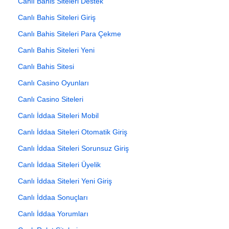
Canlı Bahis Siteleri Destek
Canlı Bahis Siteleri Giriş
Canlı Bahis Siteleri Para Çekme
Canlı Bahis Siteleri Yeni
Canlı Bahis Sitesi
Canlı Casino Oyunları
Canlı Casino Siteleri
Canlı İddaa Siteleri Mobil
Canlı İddaa Siteleri Otomatik Giriş
Canlı İddaa Siteleri Sorunsuz Giriş
Canlı İddaa Siteleri Üyelik
Canlı İddaa Siteleri Yeni Giriş
Canlı İddaa Sonuçları
Canlı İddaa Yorumları