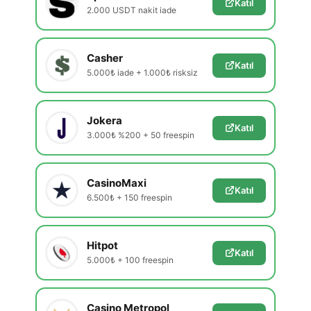
Katıl
2.000 USDT nakit iade
Casher
Katıl
5.000₺ iade + 1.000₺ risksiz
Jokera
Katıl
3.000₺ %200 + 50 freespin
CasinoMaxi
Katıl
6.500₺ + 150 freespin
Hitpot
Katıl
5.000₺ + 100 freespin
Casino Metropol