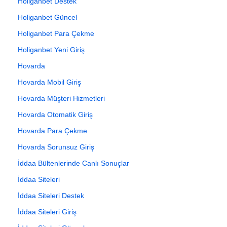
Holiganbet Destek
Holiganbet Güncel
Holiganbet Para Çekme
Holiganbet Yeni Giriş
Hovarda
Hovarda Mobil Giriş
Hovarda Müşteri Hizmetleri
Hovarda Otomatik Giriş
Hovarda Para Çekme
Hovarda Sorunsuz Giriş
İddaa Bültenlerinde Canlı Sonuçlar
İddaa Siteleri
İddaa Siteleri Destek
İddaa Siteleri Giriş