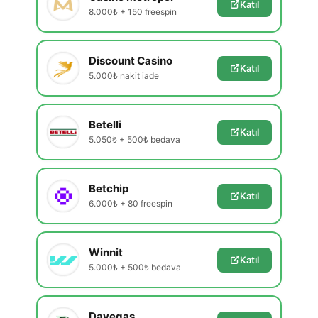
Katıl
8.000₺ + 150 freespin
Discount Casino
Katıl
5.000₺ nakit iade
Betelli
Katıl
5.050₺ + 500₺ bedava
Betchip
Katıl
6.000₺ + 80 freespin
Winnit
Katıl
5.000₺ + 500₺ bedava
Davegas