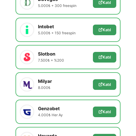
Katıl
5.000₺ + 300 freespin
Intobet
Katıl
5.000₺ + 150 freespin
Slotbon
Katıl
7.500₺ + %200
Milyar
Katıl
8.000₺
Genzobet
Katıl
4.000₺ Her Ay
Hovarda