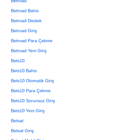
Betroad
Betroad Bahis
Betroad Destek
Betroad Giriş
Betroad Para Çekme
Betroad Yeni Giriş
Bets10
Bets10 Bahis
Bets10 Otomatik Giriş
Bets10 Para Çekme
Bets10 Sorunsuz Giriş
Bets10 Yeni Giriş
Betsat
Betsat Giriş