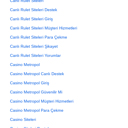
Canlı Rulet Siteleri
Canlı Rulet Siteleri Destek
Canlı Rulet Siteleri Giriş
Canlı Rulet Siteleri Müşteri Hizmetleri
Canlı Rulet Siteleri Para Çekme
Canlı Rulet Siteleri Şikayet
Canlı Rulet Siteleri Yorumlar
Casino Metropol
Casino Metropol Canlı Destek
Casino Metropol Giriş
Casino Metropol Güvenilir Mi
Casino Metropol Müşteri Hizmetleri
Casino Metropol Para Çekme
Casino Siteleri