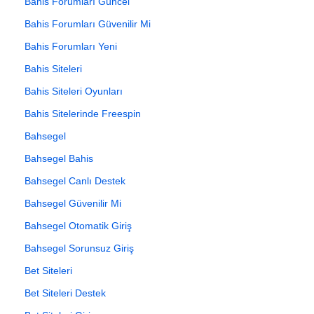
Bahis Forumları Güncel
Bahis Forumları Güvenilir Mi
Bahis Forumları Yeni
Bahis Siteleri
Bahis Siteleri Oyunları
Bahis Sitelerinde Freespin
Bahsegel
Bahsegel Bahis
Bahsegel Canlı Destek
Bahsegel Güvenilir Mi
Bahsegel Otomatik Giriş
Bahsegel Sorunsuz Giriş
Bet Siteleri
Bet Siteleri Destek