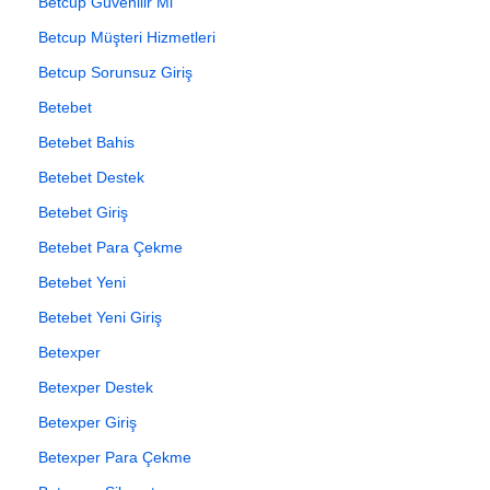
Betcup Güvenilir Mi
Betcup Müşteri Hizmetleri
Betcup Sorunsuz Giriş
Betebet
Betebet Bahis
Betebet Destek
Betebet Giriş
Betebet Para Çekme
Betebet Yeni
Betebet Yeni Giriş
Betexper
Betexper Destek
Betexper Giriş
Betexper Para Çekme