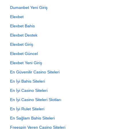
Dumanbet Yeni Giriş
Elexbet
Elexbet Bahis
Elexbet Destek
Elexbet Giriş
Elexbet Güncel
Elexbet Yeni Giriş
En Güvenilir Casino Siteleri
En İyi Bahis Siteleri
En İyi Casino Siteleri
En İyi Casino Siteleri Slotları
En İyi Rulet Siteleri
En Sağlam Bahis Siteleri
Freespin Veren Casino Siteleri