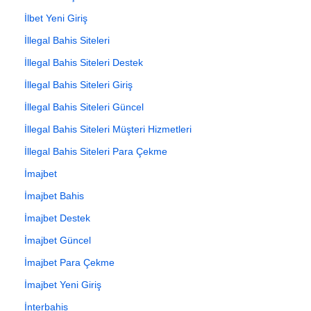
İlbet Yeni Giriş
İllegal Bahis Siteleri
İllegal Bahis Siteleri Destek
İllegal Bahis Siteleri Giriş
İllegal Bahis Siteleri Güncel
İllegal Bahis Siteleri Müşteri Hizmetleri
İllegal Bahis Siteleri Para Çekme
İmajbet
İmajbet Bahis
İmajbet Destek
İmajbet Güncel
İmajbet Para Çekme
İmajbet Yeni Giriş
İnterbahis