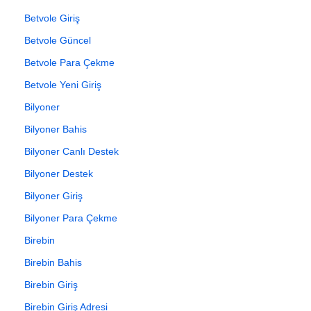
Betvole Giriş
Betvole Güncel
Betvole Para Çekme
Betvole Yeni Giriş
Bilyoner
Bilyoner Bahis
Bilyoner Canlı Destek
Bilyoner Destek
Bilyoner Giriş
Bilyoner Para Çekme
Birebin
Birebin Bahis
Birebin Giriş
Birebin Giriş Adresi