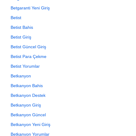
Betgaranti Yeni Giriş
Betist
Betist Bahis
Betist Giriş
Betist Güncel Giriş
Betist Para Çekme
Betist Yorumlar
Betkanyon
Betkanyon Bahis
Betkanyon Destek
Betkanyon Giriş
Betkanyon Güncel
Betkanyon Yeni Giriş
Betkanyon Yorumlar