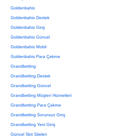
Goldenbahis
Goldenbahis Destek
Goldenbahis Giriş
Goldenbahis Güncel
Goldenbahis Mobil
Goldenbahis Para Çekme
Grandbetting
Grandbetting Destek
Grandbetting Güncel
Grandbetting Müşteri Hizmetleri
Grandbetting Para Çekme
Grandbetting Sorunsuz Giriş
Grandbetting Yeni Giriş
Güncel Slot Siteleri