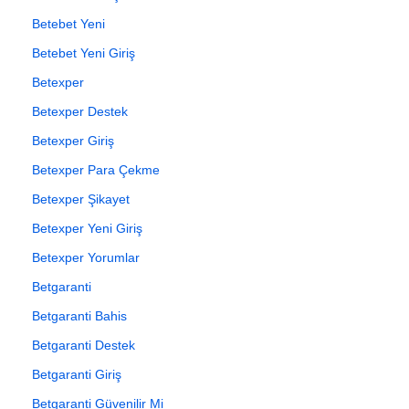
Betebet Yeni
Betebet Yeni Giriş
Betexper
Betexper Destek
Betexper Giriş
Betexper Para Çekme
Betexper Şikayet
Betexper Yeni Giriş
Betexper Yorumlar
Betgaranti
Betgaranti Bahis
Betgaranti Destek
Betgaranti Giriş
Betgaranti Güvenilir Mi