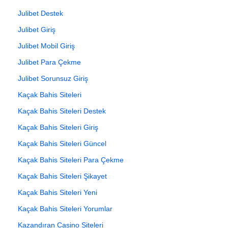
Julibet Destek
Julibet Giriş
Julibet Mobil Giriş
Julibet Para Çekme
Julibet Sorunsuz Giriş
Kaçak Bahis Siteleri
Kaçak Bahis Siteleri Destek
Kaçak Bahis Siteleri Giriş
Kaçak Bahis Siteleri Güncel
Kaçak Bahis Siteleri Para Çekme
Kaçak Bahis Siteleri Şikayet
Kaçak Bahis Siteleri Yeni
Kaçak Bahis Siteleri Yorumlar
Kazandıran Casino Siteleri