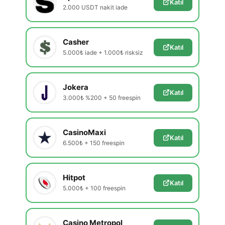
Katıl
2.000 USDT nakit iade
Casher
Katıl
5.000₺ iade + 1.000₺ risksiz
Jokera
Katıl
3.000₺ %200 + 50 freespin
CasinoMaxi
Katıl
6.500₺ + 150 freespin
Hitpot
Katıl
5.000₺ + 100 freespin
Casino Metropol