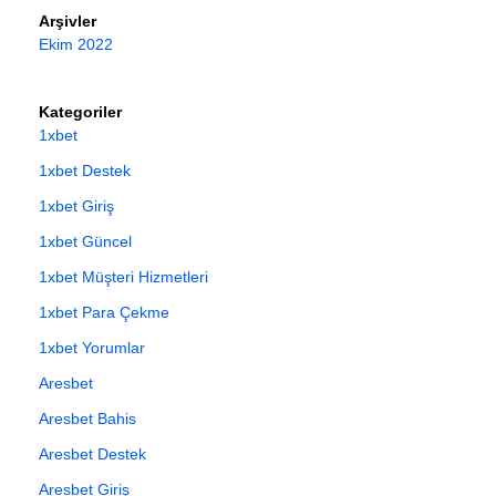
Arşivler
Ekim 2022
Kategoriler
1xbet
1xbet Destek
1xbet Giriş
1xbet Güncel
1xbet Müşteri Hizmetleri
1xbet Para Çekme
1xbet Yorumlar
Aresbet
Aresbet Bahis
Aresbet Destek
Aresbet Giriş