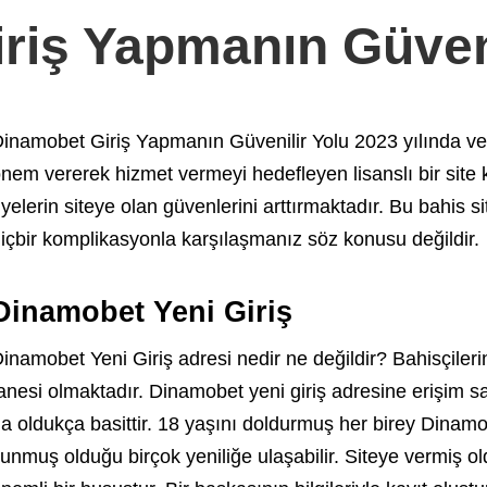
riş Yapmanın Güveni
inamobet Giriş Yapmanın Güvenilir Yolu 2023 yılında ve
nem vererek hizmet vermeyi hedefleyen lisanslı bir site 
yelerin siteye olan güvenlerini arttırmaktadır. Bu bahis s
içbir komplikasyonla karşılaşmanız söz konusu değildir.
Dinamobet Yeni Giriş
inamobet Yeni Giriş adresi nedir ne değildir? Bahisçileri
anesi olmaktadır. Dinamobet yeni giriş adresine erişim 
a oldukça basittir. 18 yaşını doldurmuş her birey Dinamobe
unmuş olduğu birçok yeniliğe ulaşabilir. Siteye vermiş o