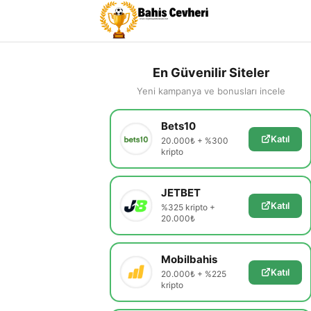
En Güvenilir Siteler
Yeni kampanya ve bonusları incele
Bets10
Katıl
20.000₺ + %300
kripto
JETBET
Katıl
%325 kripto +
20.000₺
Mobilbahis
Katıl
20.000₺ + %225
kripto