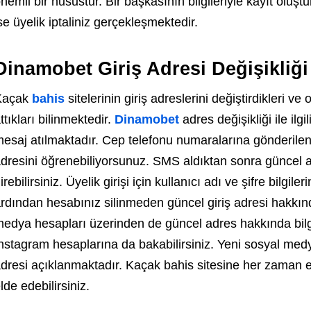
nemli bir husustur. Bir başkasının bilgileriyle kayıt oluşt
se üyelik iptaliniz gerçekleşmektedir.
Dinamobet Giriş Adresi Değişikliği
Kaçak
bahis
sitelerinin giriş adreslerini değiştirdikleri ve
ttıkları bilinmektedir.
Dinamobet
adres değişikliği ile ilg
esaj atılmaktadır. Cep telefonu numaralarına gönderile
dresini öğrenebiliyorsunuz. SMS aldıktan sonra güncel
irebilirsiniz. Üyelik girişi için kullanıcı adı ve şifre bilgiler
rdından hesabınız silinmeden güncel giriş adresi hakkınd
edya hesapları üzerinden de güncel adres hakkında bilgi
nstagram hesaplarına da bakabilirsiniz. Yeni sosyal med
dresi açıklanmaktadır. Kaçak bahis sitesine her zaman e
lde edebilirsiniz.