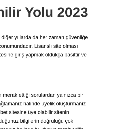
lir Yolu 2023
 diğer yıllarda da her zaman güvenliğe
konumundadır. Lisanslı site olması
itesine giriş yapmak oldukça basittir ve
n merak ettiği sorulardan yalnızca bir
sağlamanız halinde üyelik oluşturmanız
t sitesine üye olabilir sitenin
lduğunuz bilgilerin doğruluğu çok