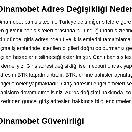
Dinamobet Adres Değişikliği Neden
inamobet bahis sitesi ile Türkiye’deki diğer sitelere gör
n güvenli bahis siteleri arasında bulunduğundan sizleri
çin güncel giriş adresinden üyelik işlemlerini tamamla
çma işlemlerinde istenilen bilgileri doğru doldurmanız gere
çılan hesapların silineceği aktarılmıştır. Canlı bahis sites
klemeliyiz. Giriş adresi değişikliği ise mecburi olarak ya
dresini BTK kapatmaktadır. BTK, online bahisler oynattı
ngellemeler yapmaktadır. Giriş adresini engellemeleri se
ahislere devam etmelisiniz. Adres değişimi hakkında ise s
zerinden güncel giriş adresleri hakkında bilgilendirmeler
Dinamobet Güvenirliği