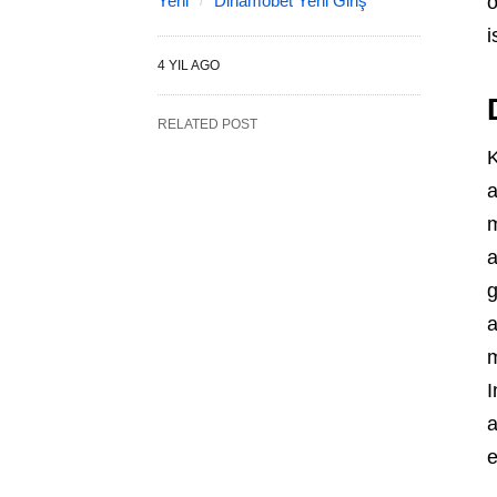
Yeni
Dinamobet Yeni Giriş
ö
i
4 YIL AGO
RELATED POST
a
m
a
g
a
m
I
a
e