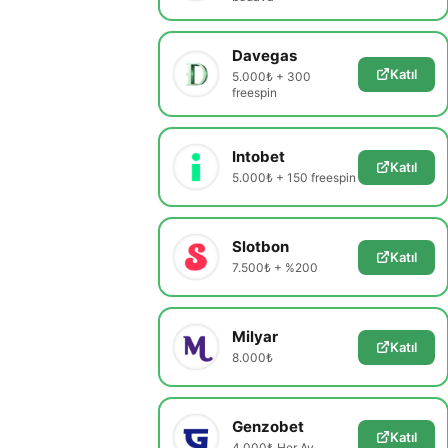
Davegas
Katıl
5.000₺ + 300
freespin
Intobet
Katıl
5.000₺ + 150 freespin
Slotbon
Katıl
7.500₺ + %200
Milyar
Katıl
8.000₺
Genzobet
Katıl
4.000₺ Her Ay