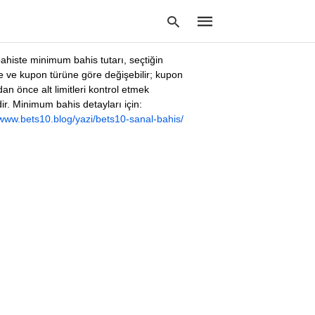
ahiste minimum bahis tutarı, seçtiğin
 ve kupon türüne göre değişebilir; kupon
an önce alt limitleri kontrol etmek
ir. Minimum bahis detayları için:
Type
/www.bets10.blog/yazi/bets10-sanal-bahis/
your
search
query
and
hit
enter: