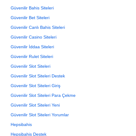
Güvenilir Bahis Siteleri
Güvenilir Bet Siteleri
Güvenilir Canlı Bahis Siteleri
Güvenilir Casino Siteleri
Güvenilir İddaa Siteleri
Güvenilir Rulet Siteleri
Güvenilir Slot Siteleri
Güvenilir Slot Siteleri Destek
Güvenilir Slot Siteleri Giriş
Güvenilir Slot Siteleri Para Çekme
Güvenilir Slot Siteleri Yeni
Güvenilir Slot Siteleri Yorumlar
Hepsibahis
Hepsibahis Destek