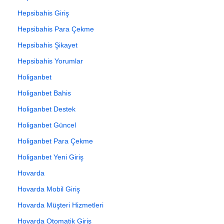
Hepsibahis Giriş
Hepsibahis Para Çekme
Hepsibahis Şikayet
Hepsibahis Yorumlar
Holiganbet
Holiganbet Bahis
Holiganbet Destek
Holiganbet Güncel
Holiganbet Para Çekme
Holiganbet Yeni Giriş
Hovarda
Hovarda Mobil Giriş
Hovarda Müşteri Hizmetleri
Hovarda Otomatik Giriş