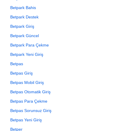
Betpark Bahis
Betpark Destek
Betpark Giriş
Betpark Güncel
Betpark Para Çekme
Betpark Yeni Giriş
Betpas
Betpas Giriş
Betpas Mobil Giriş
Betpas Otomatik Giriş
Betpas Para Çekme
Betpas Sorunsuz Giriş
Betpas Yeni Giriş
Betper