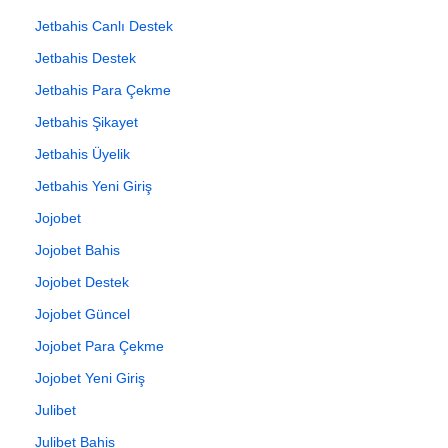
Jetbahis Canlı Destek
Jetbahis Destek
Jetbahis Para Çekme
Jetbahis Şikayet
Jetbahis Üyelik
Jetbahis Yeni Giriş
Jojobet
Jojobet Bahis
Jojobet Destek
Jojobet Güncel
Jojobet Para Çekme
Jojobet Yeni Giriş
Julibet
Julibet Bahis