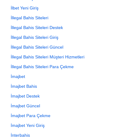
İlbet Yeni Giriş
İllegal Bahis Siteleri
İllegal Bahis Siteleri Destek
İllegal Bahis Siteleri Giriş
İllegal Bahis Siteleri Güncel
İllegal Bahis Siteleri Müşteri Hizmetleri
İllegal Bahis Siteleri Para Çekme
İmajbet
İmajbet Bahis
İmajbet Destek
İmajbet Güncel
İmajbet Para Çekme
İmajbet Yeni Giriş
İnterbahis