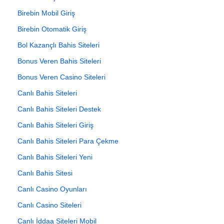
Birebin Mobil Giriş
Birebin Otomatik Giriş
Bol Kazançlı Bahis Siteleri
Bonus Veren Bahis Siteleri
Bonus Veren Casino Siteleri
Canlı Bahis Siteleri
Canlı Bahis Siteleri Destek
Canlı Bahis Siteleri Giriş
Canlı Bahis Siteleri Para Çekme
Canlı Bahis Siteleri Yeni
Canlı Bahis Sitesi
Canlı Casino Oyunları
Canlı Casino Siteleri
Canlı İddaa Siteleri Mobil