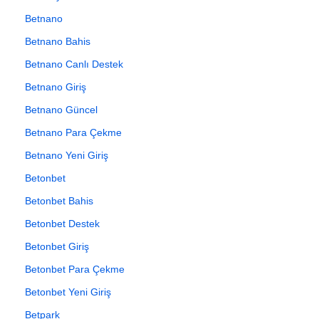
Betnano
Betnano Bahis
Betnano Canlı Destek
Betnano Giriş
Betnano Güncel
Betnano Para Çekme
Betnano Yeni Giriş
Betonbet
Betonbet Bahis
Betonbet Destek
Betonbet Giriş
Betonbet Para Çekme
Betonbet Yeni Giriş
Betpark