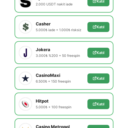
Katıl
2.000 USDT nakit iade
Casher
Katıl
5.000₺ iade + 1.000₺ risksiz
Jokera
Katıl
3.000₺ %200 + 50 freespin
CasinoMaxi
Katıl
6.500₺ + 150 freespin
Hitpot
Katıl
5.000₺ + 100 freespin
Casino Metropol