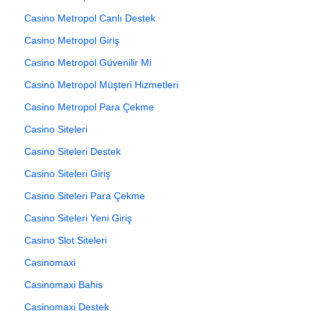
Casino Metropol Canlı Destek
Casino Metropol Giriş
Casino Metropol Güvenilir Mi
Casino Metropol Müşteri Hizmetleri
Casino Metropol Para Çekme
Casino Siteleri
Casino Siteleri Destek
Casino Siteleri Giriş
Casino Siteleri Para Çekme
Casino Siteleri Yeni Giriş
Casino Slot Siteleri
Casinomaxi
Casinomaxi Bahis
Casinomaxi Destek