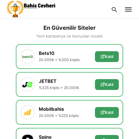
En Güvenilir Siteler
Yeni kampanya ve bonusları incele
Type
Bets10
your
Katıl
searc
20.000₺ + %300 kripto
query
and
hit
enter:
JETBET
Katıl
%325 kripto + 20.000₺
Mobilbahis
Katıl
20.000₺ + %225 kripto
Spino