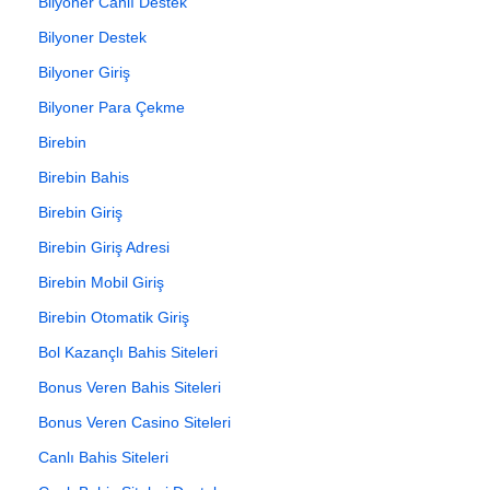
Bilyoner Canlı Destek
Bilyoner Destek
Bilyoner Giriş
Bilyoner Para Çekme
Birebin
Birebin Bahis
Birebin Giriş
Birebin Giriş Adresi
Birebin Mobil Giriş
Birebin Otomatik Giriş
Bol Kazançlı Bahis Siteleri
Bonus Veren Bahis Siteleri
Bonus Veren Casino Siteleri
Canlı Bahis Siteleri