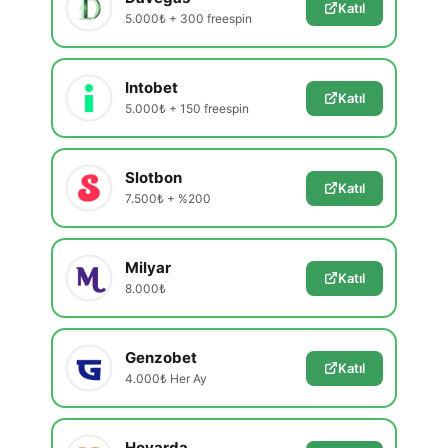
Katıl
5.000₺ + 300 freespin
Intobet
Katıl
5.000₺ + 150 freespin
Slotbon
Katıl
7.500₺ + %200
Milyar
Katıl
8.000₺
Genzobet
Katıl
4.000₺ Her Ay
Hovarda