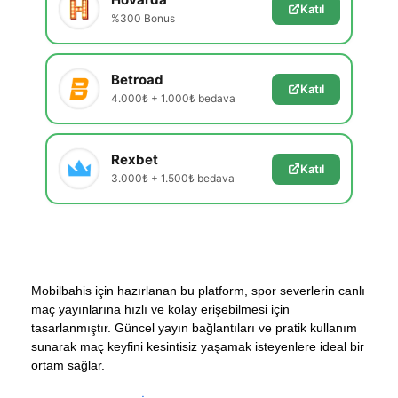
Katıl
%300 Bonus
Betroad
Katıl
4.000₺ + 1.000₺ bedava
Rexbet
Katıl
3.000₺ + 1.500₺ bedava
Mobilbahis için hazırlanan bu platform, spor severlerin canlı
maç yayınlarına hızlı ve kolay erişebilmesi için
tasarlanmıştır. Güncel yayın bağlantıları ve pratik kullanım
sunarak maç keyfini kesintisiz yaşamak isteyenlere ideal bir
ortam sağlar.