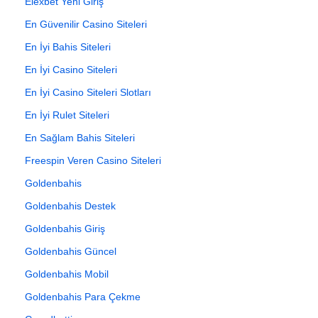
Elexbet Yeni Giriş
En Güvenilir Casino Siteleri
En İyi Bahis Siteleri
En İyi Casino Siteleri
En İyi Casino Siteleri Slotları
En İyi Rulet Siteleri
En Sağlam Bahis Siteleri
Freespin Veren Casino Siteleri
Goldenbahis
Goldenbahis Destek
Goldenbahis Giriş
Goldenbahis Güncel
Goldenbahis Mobil
Goldenbahis Para Çekme