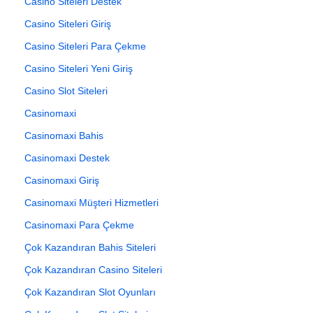
Casino Siteleri Destek
Casino Siteleri Giriş
Casino Siteleri Para Çekme
Casino Siteleri Yeni Giriş
Casino Slot Siteleri
Casinomaxi
Casinomaxi Bahis
Casinomaxi Destek
Casinomaxi Giriş
Casinomaxi Müşteri Hizmetleri
Casinomaxi Para Çekme
Çok Kazandıran Bahis Siteleri
Çok Kazandıran Casino Siteleri
Çok Kazandıran Slot Oyunları