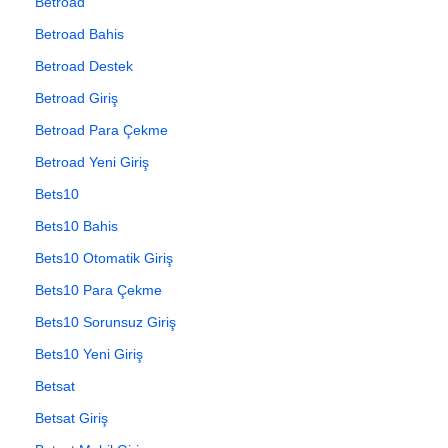
Betroad
Betroad Bahis
Betroad Destek
Betroad Giriş
Betroad Para Çekme
Betroad Yeni Giriş
Bets10
Bets10 Bahis
Bets10 Otomatik Giriş
Bets10 Para Çekme
Bets10 Sorunsuz Giriş
Bets10 Yeni Giriş
Betsat
Betsat Giriş