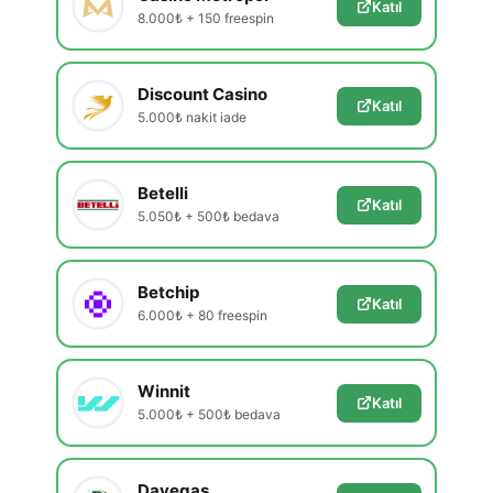
Katıl
8.000₺ + 150 freespin
Discount Casino
Katıl
5.000₺ nakit iade
Betelli
Katıl
5.050₺ + 500₺ bedava
Betchip
Katıl
6.000₺ + 80 freespin
Winnit
Katıl
5.000₺ + 500₺ bedava
Davegas