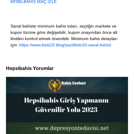
MOBILBAHIS MAÇ İZLE
Sanal bahiste minimum bahis tutarı, seçtiğin markete ve
kupon türüne göre değişebilir; kupon onayından önce alt
limitleri kontrol etmek önemlidir. Minimum bahis detayları
için:
https://www.bets10.blog/yazi/bets10-sanal-bahis/
Hepsibahis Yorumlar