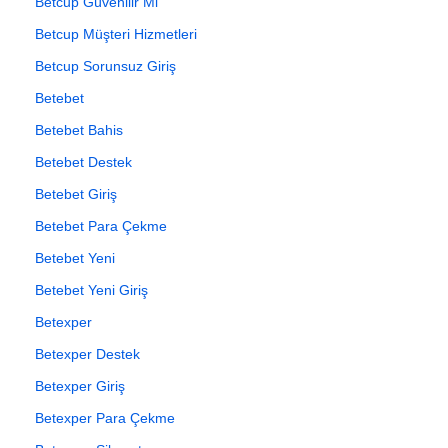
Betcup Güvenilir Mi
Betcup Müşteri Hizmetleri
Betcup Sorunsuz Giriş
Betebet
Betebet Bahis
Betebet Destek
Betebet Giriş
Betebet Para Çekme
Betebet Yeni
Betebet Yeni Giriş
Betexper
Betexper Destek
Betexper Giriş
Betexper Para Çekme