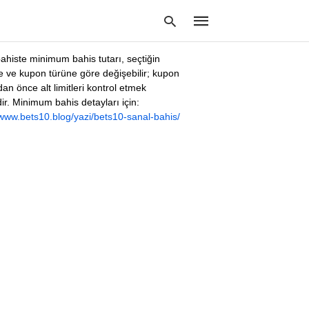
ahiste minimum bahis tutarı, seçtiğin
 ve kupon türüne göre değişebilir; kupon
an önce alt limitleri kontrol etmek
ir. Minimum bahis detayları için:
Type
/www.bets10.blog/yazi/bets10-sanal-bahis/
your
search
query
and
hit
enter: