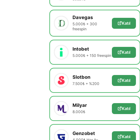
Davegas
Katıl
5.000₺ + 300
freespin
Intobet
Katıl
5.000₺ + 150 freespin
Slotbon
Katıl
7.500₺ + %200
Milyar
Katıl
8.000₺
Genzobet
Katıl
4.000₺ Her Ay