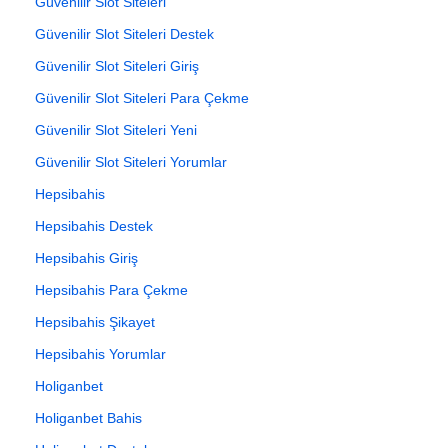
Güvenilir Slot Siteleri
Güvenilir Slot Siteleri Destek
Güvenilir Slot Siteleri Giriş
Güvenilir Slot Siteleri Para Çekme
Güvenilir Slot Siteleri Yeni
Güvenilir Slot Siteleri Yorumlar
Hepsibahis
Hepsibahis Destek
Hepsibahis Giriş
Hepsibahis Para Çekme
Hepsibahis Şikayet
Hepsibahis Yorumlar
Holiganbet
Holiganbet Bahis