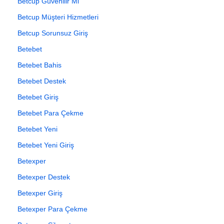
Betcup Güvenilir Mi
Betcup Müşteri Hizmetleri
Betcup Sorunsuz Giriş
Betebet
Betebet Bahis
Betebet Destek
Betebet Giriş
Betebet Para Çekme
Betebet Yeni
Betebet Yeni Giriş
Betexper
Betexper Destek
Betexper Giriş
Betexper Para Çekme