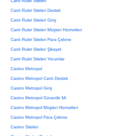
Canlı Rulet Siteleri
Canlı Rulet Siteleri Destek
Canlı Rulet Siteleri Giriş
Canlı Rulet Siteleri Müşteri Hizmetleri
Canlı Rulet Siteleri Para Çekme
Canlı Rulet Siteleri Şikayet
Canlı Rulet Siteleri Yorumlar
Casino Metropol
Casino Metropol Canlı Destek
Casino Metropol Giriş
Casino Metropol Güvenilir Mi
Casino Metropol Müşteri Hizmetleri
Casino Metropol Para Çekme
Casino Siteleri