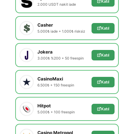
Katıl
2.000 USDT nakit iade
Casher
Katıl
5.000₺ iade + 1.000₺ risksiz
Jokera
Katıl
3.000₺ %200 + 50 freespin
CasinoMaxi
Katıl
6.500₺ + 150 freespin
Hitpot
Katıl
5.000₺ + 100 freespin
Casino Metropol