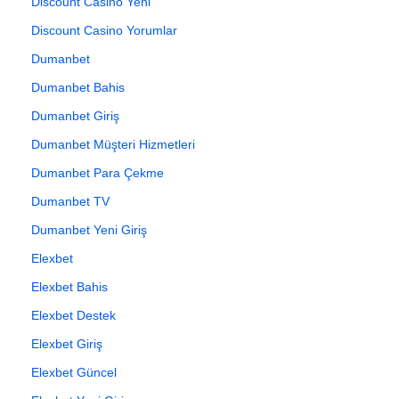
Discount Casino Yeni
Discount Casino Yorumlar
Dumanbet
Dumanbet Bahis
Dumanbet Giriş
Dumanbet Müşteri Hizmetleri
Dumanbet Para Çekme
Dumanbet TV
Dumanbet Yeni Giriş
Elexbet
Elexbet Bahis
Elexbet Destek
Elexbet Giriş
Elexbet Güncel