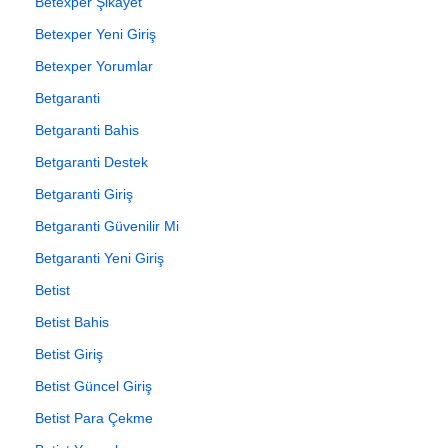
Betexper Şikayet
Betexper Yeni Giriş
Betexper Yorumlar
Betgaranti
Betgaranti Bahis
Betgaranti Destek
Betgaranti Giriş
Betgaranti Güvenilir Mi
Betgaranti Yeni Giriş
Betist
Betist Bahis
Betist Giriş
Betist Güncel Giriş
Betist Para Çekme