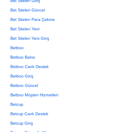
Bet Siteleri Giriş
Bet Siteleri Güncel
Bet Siteleri Para Çekme
Bet Siteleri Yeni
Bet Siteleri Yeni Giriş
Betboo
Betboo Bahis
Betboo Canlı Destek
Betboo Giriş
Betboo Güncel
Betboo Müşteri Hizmetleri
Betcup
Betcup Canlı Destek
Betcup Giriş