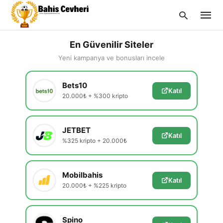
En Güvenilir Siteler
Yeni kampanya ve bonusları incele
Type
Bets10
your
Katıl
searc
20.000₺ + %300 kripto
query
and
hit
enter:
JETBET
Katıl
%325 kripto + 20.000₺
Mobilbahis
Katıl
20.000₺ + %225 kripto
Spino