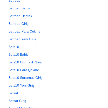
Betroad
Betroad Bahis
Betroad Destek
Betroad Giriş
Betroad Para Çekme
Betroad Yeni Giriş
Bets10
Bets10 Bahis
Bets10 Otomatik Giriş
Bets10 Para Çekme
Bets10 Sorunsuz Giriş
Bets10 Yeni Giriş
Betsat
Betsat Giriş