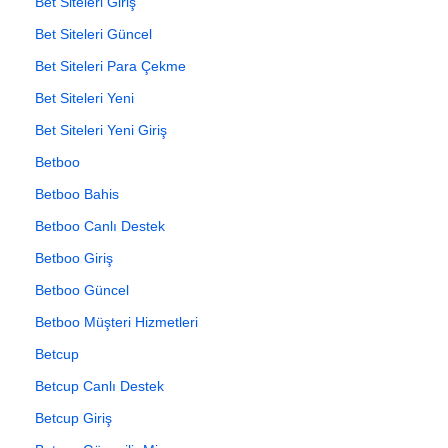
Bet Siteleri Giriş
Bet Siteleri Güncel
Bet Siteleri Para Çekme
Bet Siteleri Yeni
Bet Siteleri Yeni Giriş
Betboo
Betboo Bahis
Betboo Canlı Destek
Betboo Giriş
Betboo Güncel
Betboo Müşteri Hizmetleri
Betcup
Betcup Canlı Destek
Betcup Giriş