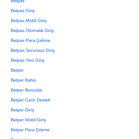
Betpas
Betpas Giriş
Betpas Mobil Giriş
Betpas Otomatik Giriş
Betpas Para Çekme
Betpas Sorunsuz Giriş
Betpas Yeni Giriş
Betper
Betper Bahis
Betper Bonuslar
Betper Canlı Destek
Betper Giriş
Betper Mobil Giriş
Betper Para Çekme