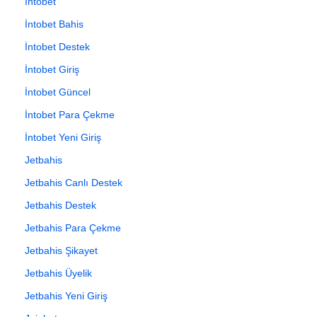
İntobet
İntobet Bahis
İntobet Destek
İntobet Giriş
İntobet Güncel
İntobet Para Çekme
İntobet Yeni Giriş
Jetbahis
Jetbahis Canlı Destek
Jetbahis Destek
Jetbahis Para Çekme
Jetbahis Şikayet
Jetbahis Üyelik
Jetbahis Yeni Giriş