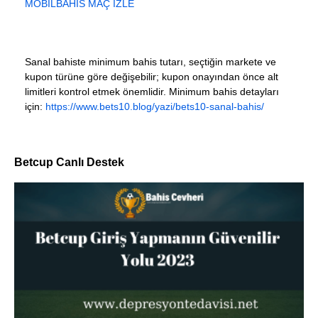
MOBILBAHIS MAÇ İZLE
Sanal bahiste minimum bahis tutarı, seçtiğin markete ve
kupon türüne göre değişebilir; kupon onayından önce alt
limitleri kontrol etmek önemlidir. Minimum bahis detayları
için:
https://www.bets10.blog/yazi/bets10-sanal-bahis/
Betcup Canlı Destek