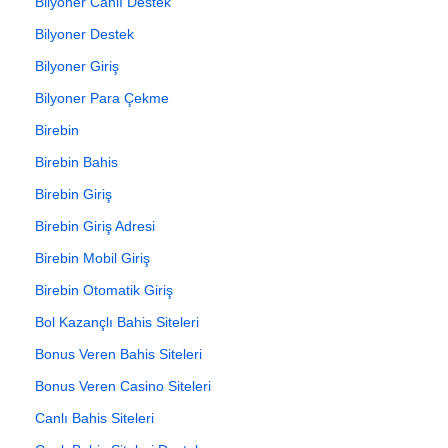
Bilyoner Canlı Destek
Bilyoner Destek
Bilyoner Giriş
Bilyoner Para Çekme
Birebin
Birebin Bahis
Birebin Giriş
Birebin Giriş Adresi
Birebin Mobil Giriş
Birebin Otomatik Giriş
Bol Kazançlı Bahis Siteleri
Bonus Veren Bahis Siteleri
Bonus Veren Casino Siteleri
Canlı Bahis Siteleri