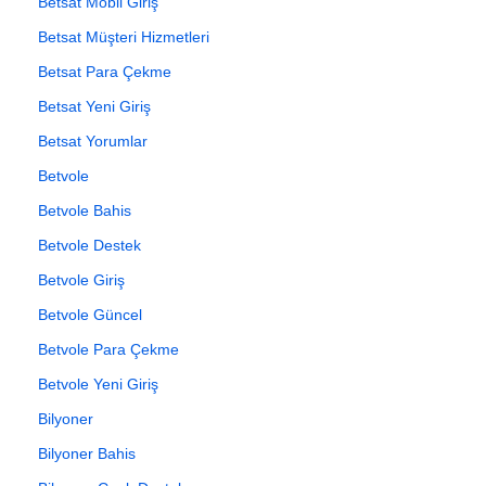
Betsat Mobil Giriş
Betsat Müşteri Hizmetleri
Betsat Para Çekme
Betsat Yeni Giriş
Betsat Yorumlar
Betvole
Betvole Bahis
Betvole Destek
Betvole Giriş
Betvole Güncel
Betvole Para Çekme
Betvole Yeni Giriş
Bilyoner
Bilyoner Bahis