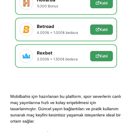
Katıl
%300 Bonus
Betroad
Katıl
4.000₺ + 1.000₺ bedava
Rexbet
Katıl
3.000₺ + 1.500₺ bedava
Mobilbahis için hazırlanan bu platform, spor severlerin canlı
maç yayınlarına hızlı ve kolay erişebilmesi için
tasarlanmıştır. Güncel yayın bağlantıları ve pratik kullanım
sunarak maç keyfini kesintisiz yaşamak isteyenlere ideal bir
ortam sağlar.