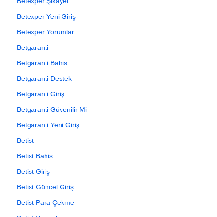
Betexper Şikayet
Betexper Yeni Giriş
Betexper Yorumlar
Betgaranti
Betgaranti Bahis
Betgaranti Destek
Betgaranti Giriş
Betgaranti Güvenilir Mi
Betgaranti Yeni Giriş
Betist
Betist Bahis
Betist Giriş
Betist Güncel Giriş
Betist Para Çekme