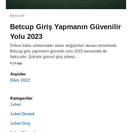
BETCUP
Betcup Giriş Yapmanın Güvenilir
Yolu 2023
Online bahis sitelerindeki adres değişimleri devam etmektedir.
Betcup giriş yapmanın güvenilir yolu 2023 senesinde de
farksızdır. Şirketin güncel giriş adresi…
4 yıl ago
Arşivler
Ekim 2022
Kategoriler
1xbet
1xbet Destek
1xbet Giriş