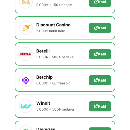
Katıl
8.000₺ + 150 freespin
Discount Casino
Katıl
5.000₺ nakit iade
Betelli
Katıl
5.050₺ + 500₺ bedava
Betchip
Katıl
6.000₺ + 80 freespin
Winnit
Katıl
5.000₺ + 500₺ bedava
Davegas