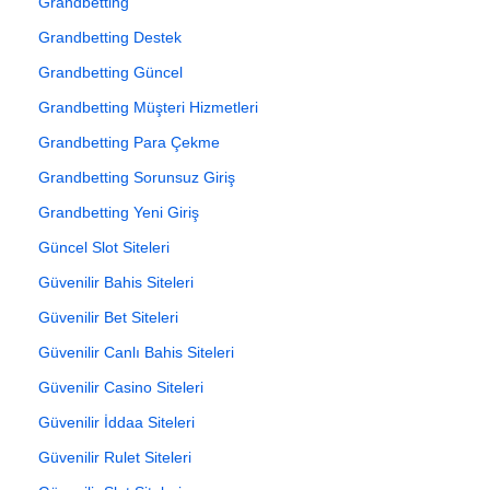
Grandbetting
Grandbetting Destek
Grandbetting Güncel
Grandbetting Müşteri Hizmetleri
Grandbetting Para Çekme
Grandbetting Sorunsuz Giriş
Grandbetting Yeni Giriş
Güncel Slot Siteleri
Güvenilir Bahis Siteleri
Güvenilir Bet Siteleri
Güvenilir Canlı Bahis Siteleri
Güvenilir Casino Siteleri
Güvenilir İddaa Siteleri
Güvenilir Rulet Siteleri