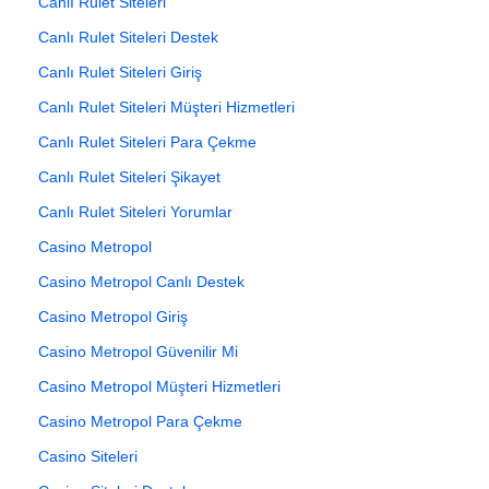
Canlı Rulet Siteleri
Canlı Rulet Siteleri Destek
Canlı Rulet Siteleri Giriş
Canlı Rulet Siteleri Müşteri Hizmetleri
Canlı Rulet Siteleri Para Çekme
Canlı Rulet Siteleri Şikayet
Canlı Rulet Siteleri Yorumlar
Casino Metropol
Casino Metropol Canlı Destek
Casino Metropol Giriş
Casino Metropol Güvenilir Mi
Casino Metropol Müşteri Hizmetleri
Casino Metropol Para Çekme
Casino Siteleri