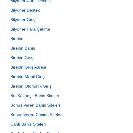
Bilyoner Canlı Destek
Bilyoner Destek
Bilyoner Giriş
Bilyoner Para Çekme
Birebin
Birebin Bahis
Birebin Giriş
Birebin Giriş Adresi
Birebin Mobil Giriş
Birebin Otomatik Giriş
Bol Kazançlı Bahis Siteleri
Bonus Veren Bahis Siteleri
Bonus Veren Casino Siteleri
Canlı Bahis Siteleri