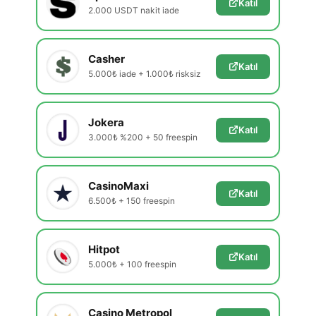
Katıl
2.000 USDT nakit iade
Casher
Katıl
5.000₺ iade + 1.000₺ risksiz
Jokera
Katıl
3.000₺ %200 + 50 freespin
CasinoMaxi
Katıl
6.500₺ + 150 freespin
Hitpot
Katıl
5.000₺ + 100 freespin
Casino Metropol