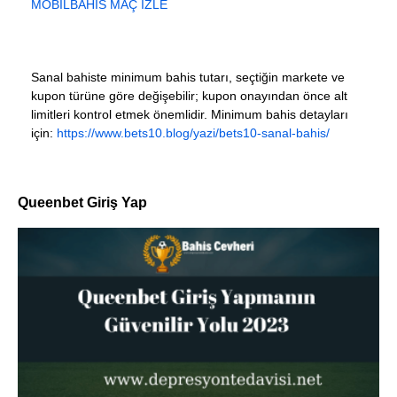
MOBILBAHIS MAÇ İZLE
Sanal bahiste minimum bahis tutarı, seçtiğin markete ve
kupon türüne göre değişebilir; kupon onayından önce alt
limitleri kontrol etmek önemlidir. Minimum bahis detayları
için:
https://www.bets10.blog/yazi/bets10-sanal-bahis/
Queenbet Giriş Yap