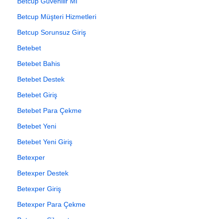
Betcup Güvenilir Mi
Betcup Müşteri Hizmetleri
Betcup Sorunsuz Giriş
Betebet
Betebet Bahis
Betebet Destek
Betebet Giriş
Betebet Para Çekme
Betebet Yeni
Betebet Yeni Giriş
Betexper
Betexper Destek
Betexper Giriş
Betexper Para Çekme