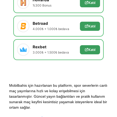
Katıl
%300 Bonus
Betroad
Katıl
4.000₺ + 1.000₺ bedava
Rexbet
Katıl
3.000₺ + 1.500₺ bedava
Mobilbahis için hazırlanan bu platform, spor severlerin canlı
maç yayınlarına hızlı ve kolay erişebilmesi için
tasarlanmıştır. Güncel yayın bağlantıları ve pratik kullanım
sunarak maç keyfini kesintisiz yaşamak isteyenlere ideal bir
ortam sağlar.