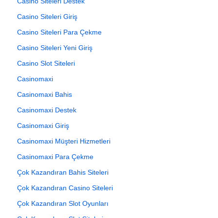
Casino Siteleri Destek
Casino Siteleri Giriş
Casino Siteleri Para Çekme
Casino Siteleri Yeni Giriş
Casino Slot Siteleri
Casinomaxi
Casinomaxi Bahis
Casinomaxi Destek
Casinomaxi Giriş
Casinomaxi Müşteri Hizmetleri
Casinomaxi Para Çekme
Çok Kazandıran Bahis Siteleri
Çok Kazandıran Casino Siteleri
Çok Kazandıran Slot Oyunları