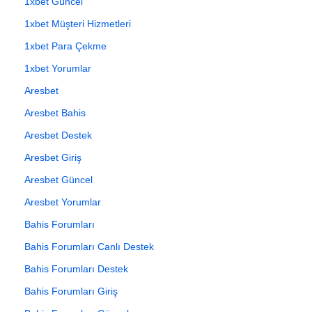
1xbet Güncel
1xbet Müşteri Hizmetleri
1xbet Para Çekme
1xbet Yorumlar
Aresbet
Aresbet Bahis
Aresbet Destek
Aresbet Giriş
Aresbet Güncel
Aresbet Yorumlar
Bahis Forumları
Bahis Forumları Canlı Destek
Bahis Forumları Destek
Bahis Forumları Giriş