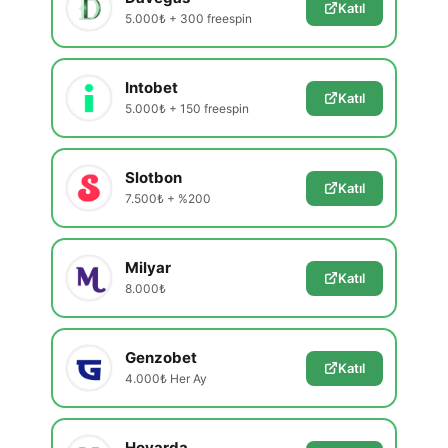
Katıl
5.000₺ + 300 freespin
Intobet
Katıl
5.000₺ + 150 freespin
Slotbon
Katıl
7.500₺ + %200
Milyar
Katıl
8.000₺
Genzobet
Katıl
4.000₺ Her Ay
Hovarda