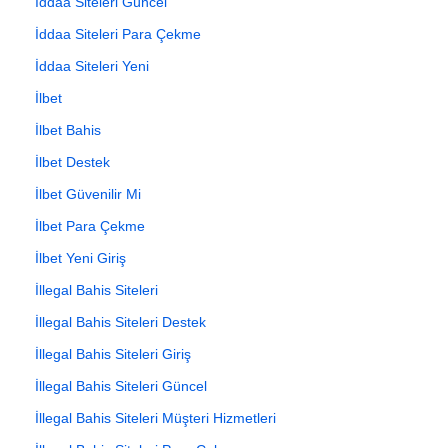
İddaa Siteleri Güncel
İddaa Siteleri Para Çekme
İddaa Siteleri Yeni
İlbet
İlbet Bahis
İlbet Destek
İlbet Güvenilir Mi
İlbet Para Çekme
İlbet Yeni Giriş
İllegal Bahis Siteleri
İllegal Bahis Siteleri Destek
İllegal Bahis Siteleri Giriş
İllegal Bahis Siteleri Güncel
İllegal Bahis Siteleri Müşteri Hizmetleri