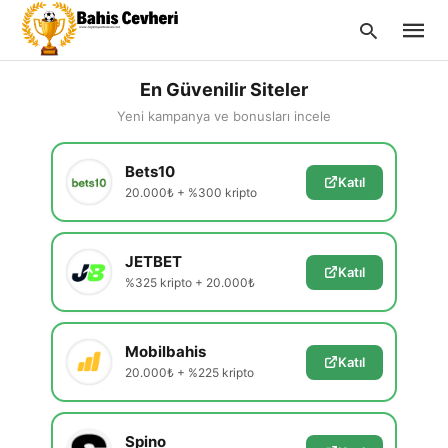
En Güvenilir Siteler
Yeni kampanya ve bonusları incele
Type
Bets10
your
Katıl
searc
20.000₺ + %300 kripto
query
and
hit
enter:
JETBET
Katıl
%325 kripto + 20.000₺
Mobilbahis
Katıl
20.000₺ + %225 kripto
Spino