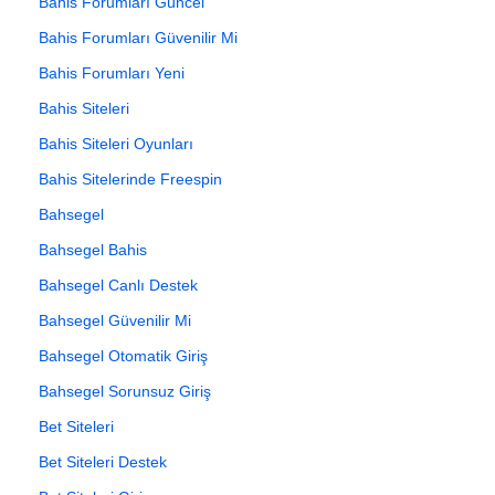
Bahis Forumları Güncel
Bahis Forumları Güvenilir Mi
Bahis Forumları Yeni
Bahis Siteleri
Bahis Siteleri Oyunları
Bahis Sitelerinde Freespin
Bahsegel
Bahsegel Bahis
Bahsegel Canlı Destek
Bahsegel Güvenilir Mi
Bahsegel Otomatik Giriş
Bahsegel Sorunsuz Giriş
Bet Siteleri
Bet Siteleri Destek