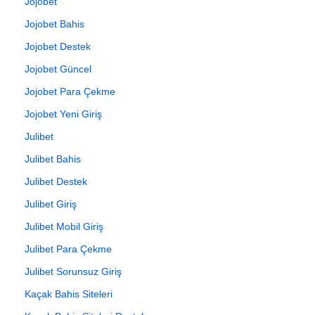
Jojobet
Jojobet Bahis
Jojobet Destek
Jojobet Güncel
Jojobet Para Çekme
Jojobet Yeni Giriş
Julibet
Julibet Bahis
Julibet Destek
Julibet Giriş
Julibet Mobil Giriş
Julibet Para Çekme
Julibet Sorunsuz Giriş
Kaçak Bahis Siteleri