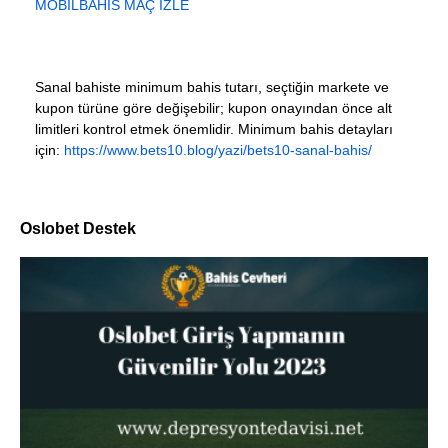
MOBILBAHIS MAÇ İZLE
Sanal bahiste minimum bahis tutarı, seçtiğin markete ve
kupon türüne göre değişebilir; kupon onayından önce alt
limitleri kontrol etmek önemlidir. Minimum bahis detayları
için:
https://www.bets10.blog/yazi/bets10-sanal-bahis/
Oslobet Destek