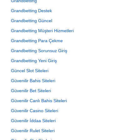
Grandbetting
Grandbetting Destek
Grandbetting Güncel
Grandbetting Müşteri Hizmetleri
Grandbetting Para Çekme
Grandbetting Sorunsuz Giriş
Grandbetting Yeni Giriş
Güncel Slot Siteleri
Güvenilir Bahis Siteleri
Güvenilir Bet Siteleri
Güvenilir Canlı Bahis Siteleri
Güvenilir Casino Siteleri
Güvenilir İddaa Siteleri
Güvenilir Rulet Siteleri