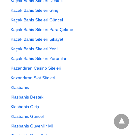
Kaçak Bahis Siteleri Destek
Kaçak Bahis Siteleri Giriş
Kaçak Bahis Siteleri Güncel
Kaçak Bahis Siteleri Para Çekme
Kaçak Bahis Siteleri Şikayet
Kaçak Bahis Siteleri Yeni
Kaçak Bahis Siteleri Yorumlar
Kazandıran Casino Siteleri
Kazandıran Slot Siteleri
Klasbahis
Klasbahis Destek
Klasbahis Giriş
Klasbahis Güncel
Klasbahis Güvenilir Mi