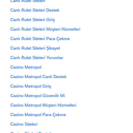
Canlı Rulet Siteleri
Canlı Rulet Siteleri Destek
Canlı Rulet Siteleri Giriş
Canlı Rulet Siteleri Müşteri Hizmetleri
Canlı Rulet Siteleri Para Çekme
Canlı Rulet Siteleri Şikayet
Canlı Rulet Siteleri Yorumlar
Casino Metropol
Casino Metropol Canlı Destek
Casino Metropol Giriş
Casino Metropol Güvenilir Mi
Casino Metropol Müşteri Hizmetleri
Casino Metropol Para Çekme
Casino Siteleri