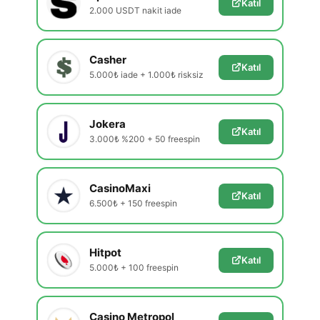
Katıl
2.000 USDT nakit iade
Casher
Katıl
5.000₺ iade + 1.000₺ risksiz
Jokera
Katıl
3.000₺ %200 + 50 freespin
CasinoMaxi
Katıl
6.500₺ + 150 freespin
Hitpot
Katıl
5.000₺ + 100 freespin
Casino Metropol