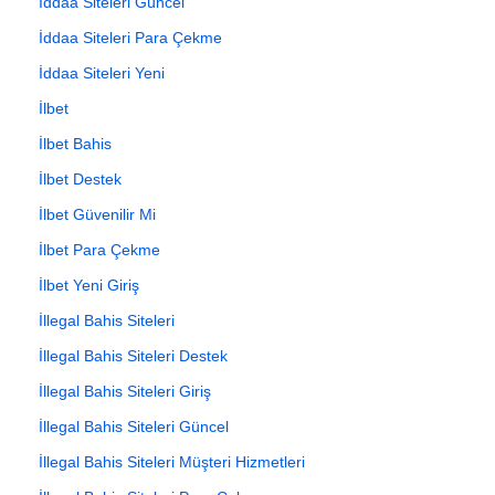
İddaa Siteleri Güncel
İddaa Siteleri Para Çekme
İddaa Siteleri Yeni
İlbet
İlbet Bahis
İlbet Destek
İlbet Güvenilir Mi
İlbet Para Çekme
İlbet Yeni Giriş
İllegal Bahis Siteleri
İllegal Bahis Siteleri Destek
İllegal Bahis Siteleri Giriş
İllegal Bahis Siteleri Güncel
İllegal Bahis Siteleri Müşteri Hizmetleri