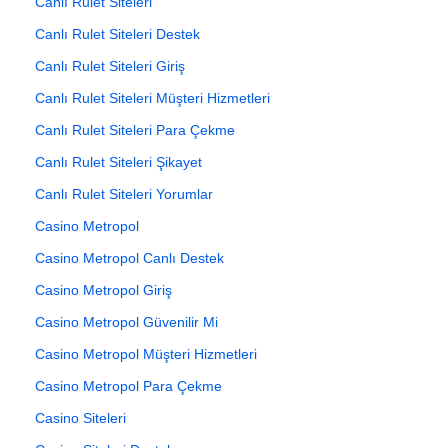
Canlı Rulet Siteleri
Canlı Rulet Siteleri Destek
Canlı Rulet Siteleri Giriş
Canlı Rulet Siteleri Müşteri Hizmetleri
Canlı Rulet Siteleri Para Çekme
Canlı Rulet Siteleri Şikayet
Canlı Rulet Siteleri Yorumlar
Casino Metropol
Casino Metropol Canlı Destek
Casino Metropol Giriş
Casino Metropol Güvenilir Mi
Casino Metropol Müşteri Hizmetleri
Casino Metropol Para Çekme
Casino Siteleri