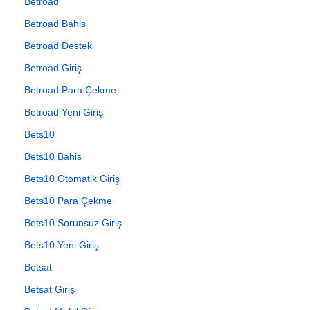
Betroad
Betroad Bahis
Betroad Destek
Betroad Giriş
Betroad Para Çekme
Betroad Yeni Giriş
Bets10
Bets10 Bahis
Bets10 Otomatik Giriş
Bets10 Para Çekme
Bets10 Sorunsuz Giriş
Bets10 Yeni Giriş
Betsat
Betsat Giriş