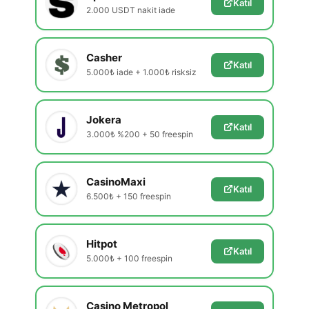
Katıl
2.000 USDT nakit iade
Casher
Katıl
5.000₺ iade + 1.000₺ risksiz
Jokera
Katıl
3.000₺ %200 + 50 freespin
CasinoMaxi
Katıl
6.500₺ + 150 freespin
Hitpot
Katıl
5.000₺ + 100 freespin
Casino Metropol