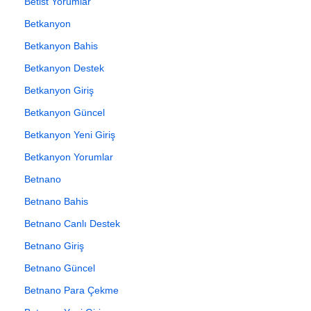
Betist Yorumlar
Betkanyon
Betkanyon Bahis
Betkanyon Destek
Betkanyon Giriş
Betkanyon Güncel
Betkanyon Yeni Giriş
Betkanyon Yorumlar
Betnano
Betnano Bahis
Betnano Canlı Destek
Betnano Giriş
Betnano Güncel
Betnano Para Çekme