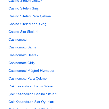
Casino Siteleri Destek
Casino Siteleri Giriş
Casino Siteleri Para Çekme
Casino Siteleri Yeni Giriş
Casino Slot Siteleri
Casinomaxi
Casinomaxi Bahis
Casinomaxi Destek
Casinomaxi Giriş
Casinomaxi Müşteri Hizmetleri
Casinomaxi Para Çekme
Çok Kazandıran Bahis Siteleri
Çok Kazandıran Casino Siteleri
Çok Kazandıran Slot Oyunları