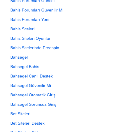
Bahis Forumları Güncel
Bahis Forumları Güvenilir Mi
Bahis Forumları Yeni
Bahis Siteleri
Bahis Siteleri Oyunları
Bahis Sitelerinde Freespin
Bahsegel
Bahsegel Bahis
Bahsegel Canlı Destek
Bahsegel Güvenilir Mi
Bahsegel Otomatik Giriş
Bahsegel Sorunsuz Giriş
Bet Siteleri
Bet Siteleri Destek