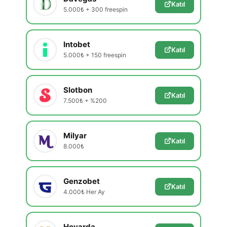
Katıl
5.000₺ + 300 freespin
Intobet
Katıl
5.000₺ + 150 freespin
Slotbon
Katıl
7.500₺ + %200
Milyar
Katıl
8.000₺
Genzobet
Katıl
4.000₺ Her Ay
Hovarda