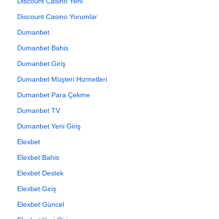
Discount Casino Yeni
Discount Casino Yorumlar
Dumanbet
Dumanbet Bahis
Dumanbet Giriş
Dumanbet Müşteri Hizmetleri
Dumanbet Para Çekme
Dumanbet TV
Dumanbet Yeni Giriş
Elexbet
Elexbet Bahis
Elexbet Destek
Elexbet Giriş
Elexbet Güncel