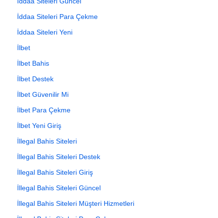
İddaa Siteleri Güncel
İddaa Siteleri Para Çekme
İddaa Siteleri Yeni
İlbet
İlbet Bahis
İlbet Destek
İlbet Güvenilir Mi
İlbet Para Çekme
İlbet Yeni Giriş
İllegal Bahis Siteleri
İllegal Bahis Siteleri Destek
İllegal Bahis Siteleri Giriş
İllegal Bahis Siteleri Güncel
İllegal Bahis Siteleri Müşteri Hizmetleri