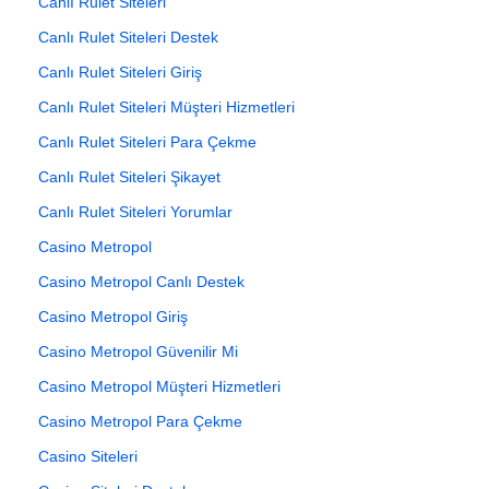
Canlı Rulet Siteleri
Canlı Rulet Siteleri Destek
Canlı Rulet Siteleri Giriş
Canlı Rulet Siteleri Müşteri Hizmetleri
Canlı Rulet Siteleri Para Çekme
Canlı Rulet Siteleri Şikayet
Canlı Rulet Siteleri Yorumlar
Casino Metropol
Casino Metropol Canlı Destek
Casino Metropol Giriş
Casino Metropol Güvenilir Mi
Casino Metropol Müşteri Hizmetleri
Casino Metropol Para Çekme
Casino Siteleri