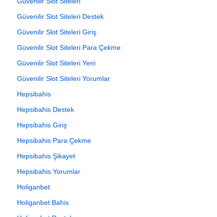
Güvenilir Slot Siteleri
Güvenilir Slot Siteleri Destek
Güvenilir Slot Siteleri Giriş
Güvenilir Slot Siteleri Para Çekme
Güvenilir Slot Siteleri Yeni
Güvenilir Slot Siteleri Yorumlar
Hepsibahis
Hepsibahis Destek
Hepsibahis Giriş
Hepsibahis Para Çekme
Hepsibahis Şikayet
Hepsibahis Yorumlar
Holiganbet
Holiganbet Bahis