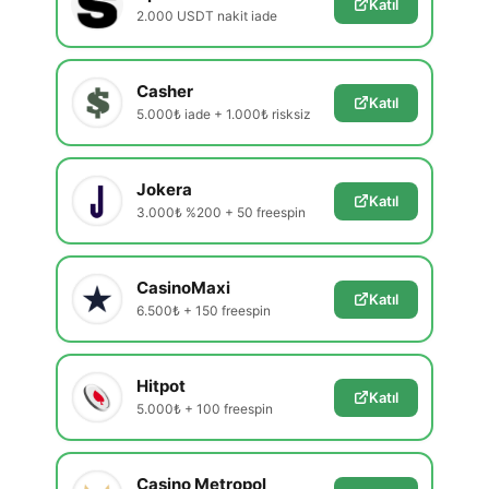
Katıl
2.000 USDT nakit iade
Casher
Katıl
5.000₺ iade + 1.000₺ risksiz
Jokera
Katıl
3.000₺ %200 + 50 freespin
CasinoMaxi
Katıl
6.500₺ + 150 freespin
Hitpot
Katıl
5.000₺ + 100 freespin
Casino Metropol