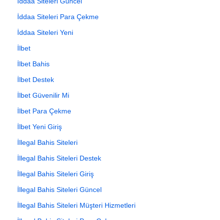
İddaa Siteleri Güncel
İddaa Siteleri Para Çekme
İddaa Siteleri Yeni
İlbet
İlbet Bahis
İlbet Destek
İlbet Güvenilir Mi
İlbet Para Çekme
İlbet Yeni Giriş
İllegal Bahis Siteleri
İllegal Bahis Siteleri Destek
İllegal Bahis Siteleri Giriş
İllegal Bahis Siteleri Güncel
İllegal Bahis Siteleri Müşteri Hizmetleri