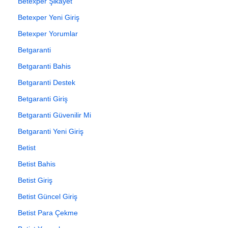
Betexper Şikayet
Betexper Yeni Giriş
Betexper Yorumlar
Betgaranti
Betgaranti Bahis
Betgaranti Destek
Betgaranti Giriş
Betgaranti Güvenilir Mi
Betgaranti Yeni Giriş
Betist
Betist Bahis
Betist Giriş
Betist Güncel Giriş
Betist Para Çekme