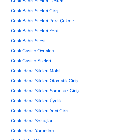
Canlı Bahis Siteleri Destek
Canlı Bahis Siteleri Giriş
Canlı Bahis Siteleri Para Çekme
Canlı Bahis Siteleri Yeni
Canlı Bahis Sitesi
Canlı Casino Oyunları
Canlı Casino Siteleri
Canlı İddaa Siteleri Mobil
Canlı İddaa Siteleri Otomatik Giriş
Canlı İddaa Siteleri Sorunsuz Giriş
Canlı İddaa Siteleri Üyelik
Canlı İddaa Siteleri Yeni Giriş
Canlı İddaa Sonuçları
Canlı İddaa Yorumları