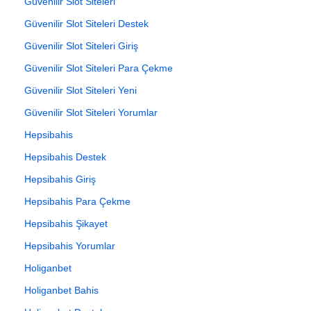
Güvenilir Slot Siteleri
Güvenilir Slot Siteleri Destek
Güvenilir Slot Siteleri Giriş
Güvenilir Slot Siteleri Para Çekme
Güvenilir Slot Siteleri Yeni
Güvenilir Slot Siteleri Yorumlar
Hepsibahis
Hepsibahis Destek
Hepsibahis Giriş
Hepsibahis Para Çekme
Hepsibahis Şikayet
Hepsibahis Yorumlar
Holiganbet
Holiganbet Bahis