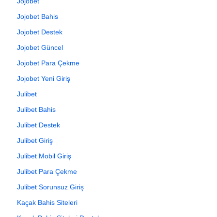
Jojobet
Jojobet Bahis
Jojobet Destek
Jojobet Güncel
Jojobet Para Çekme
Jojobet Yeni Giriş
Julibet
Julibet Bahis
Julibet Destek
Julibet Giriş
Julibet Mobil Giriş
Julibet Para Çekme
Julibet Sorunsuz Giriş
Kaçak Bahis Siteleri