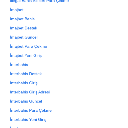
İllegal Bahis Siteleri Para Çekme
İmajbet
İmajbet Bahis
İmajbet Destek
İmajbet Güncel
İmajbet Para Çekme
İmajbet Yeni Giriş
İnterbahis
İnterbahis Destek
İnterbahis Giriş
İnterbahis Giriş Adresi
İnterbahis Güncel
İnterbahis Para Çekme
İnterbahis Yeni Giriş