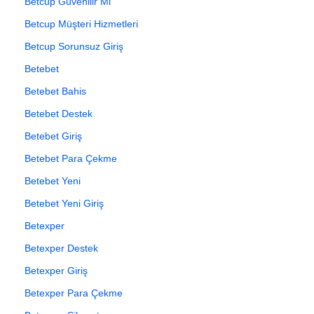
Betcup Güvenilir Mi
Betcup Müşteri Hizmetleri
Betcup Sorunsuz Giriş
Betebet
Betebet Bahis
Betebet Destek
Betebet Giriş
Betebet Para Çekme
Betebet Yeni
Betebet Yeni Giriş
Betexper
Betexper Destek
Betexper Giriş
Betexper Para Çekme