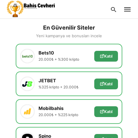
En Güvenilir Siteler
Yeni kampanya ve bonusları incele
Type
Bets10
your
Katıl
searc
20.000₺ + %300 kripto
query
and
hit
enter:
JETBET
Katıl
%325 kripto + 20.000₺
Mobilbahis
Katıl
20.000₺ + %225 kripto
Spino