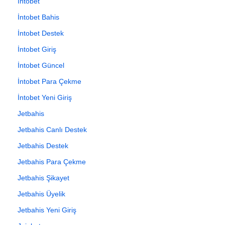
İntobet
İntobet Bahis
İntobet Destek
İntobet Giriş
İntobet Güncel
İntobet Para Çekme
İntobet Yeni Giriş
Jetbahis
Jetbahis Canlı Destek
Jetbahis Destek
Jetbahis Para Çekme
Jetbahis Şikayet
Jetbahis Üyelik
Jetbahis Yeni Giriş