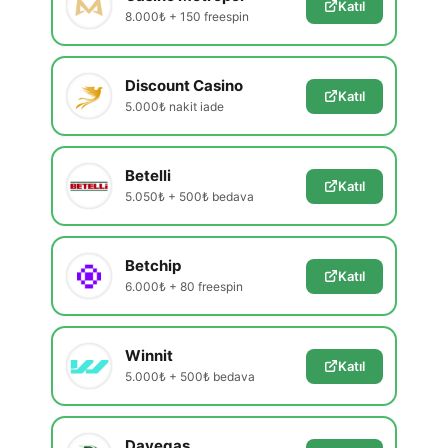
Katıl
8.000₺ + 150 freespin
Discount Casino
Katıl
5.000₺ nakit iade
Betelli
Katıl
5.050₺ + 500₺ bedava
Betchip
Katıl
6.000₺ + 80 freespin
Winnit
Katıl
5.000₺ + 500₺ bedava
Davegas