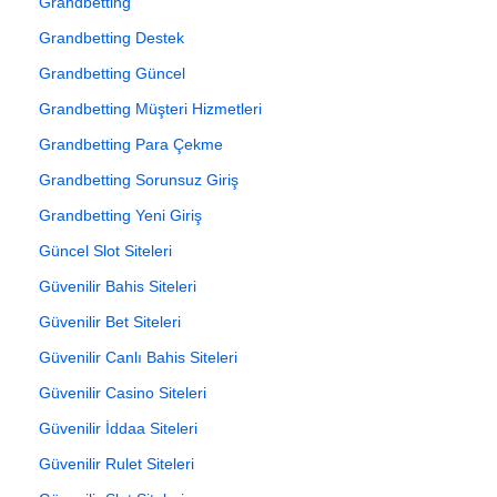
Grandbetting
Grandbetting Destek
Grandbetting Güncel
Grandbetting Müşteri Hizmetleri
Grandbetting Para Çekme
Grandbetting Sorunsuz Giriş
Grandbetting Yeni Giriş
Güncel Slot Siteleri
Güvenilir Bahis Siteleri
Güvenilir Bet Siteleri
Güvenilir Canlı Bahis Siteleri
Güvenilir Casino Siteleri
Güvenilir İddaa Siteleri
Güvenilir Rulet Siteleri