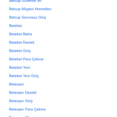
Betcup Güvenilir Mi
Betcup Müşteri Hizmetleri
Betcup Sorunsuz Giriş
Betebet
Betebet Bahis
Betebet Destek
Betebet Giriş
Betebet Para Çekme
Betebet Yeni
Betebet Yeni Giriş
Betexper
Betexper Destek
Betexper Giriş
Betexper Para Çekme