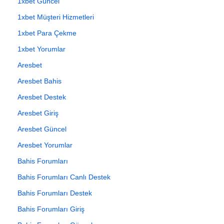
1xbet Güncel
1xbet Müşteri Hizmetleri
1xbet Para Çekme
1xbet Yorumlar
Aresbet
Aresbet Bahis
Aresbet Destek
Aresbet Giriş
Aresbet Güncel
Aresbet Yorumlar
Bahis Forumları
Bahis Forumları Canlı Destek
Bahis Forumları Destek
Bahis Forumları Giriş