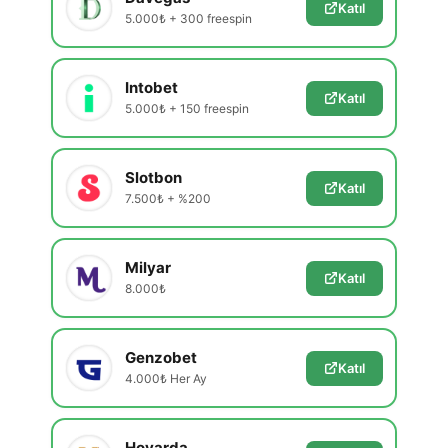
Katıl
5.000₺ + 300 freespin
Intobet
Katıl
5.000₺ + 150 freespin
Slotbon
Katıl
7.500₺ + %200
Milyar
Katıl
8.000₺
Genzobet
Katıl
4.000₺ Her Ay
Hovarda