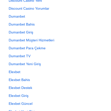
Discount Casino Yeni
Discount Casino Yorumlar
Dumanbet
Dumanbet Bahis
Dumanbet Giriş
Dumanbet Müşteri Hizmetleri
Dumanbet Para Çekme
Dumanbet TV
Dumanbet Yeni Giriş
Elexbet
Elexbet Bahis
Elexbet Destek
Elexbet Giriş
Elexbet Güncel