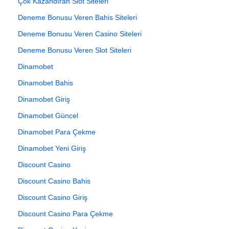
Çok Kazandıran Slot Siteleri
Deneme Bonusu Veren Bahis Siteleri
Deneme Bonusu Veren Casino Siteleri
Deneme Bonusu Veren Slot Siteleri
Dinamobet
Dinamobet Bahis
Dinamobet Giriş
Dinamobet Güncel
Dinamobet Para Çekme
Dinamobet Yeni Giriş
Discount Casino
Discount Casino Bahis
Discount Casino Giriş
Discount Casino Para Çekme