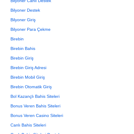
Bilyoner Canlı Destek
Bilyoner Destek
Bilyoner Giriş
Bilyoner Para Çekme
Birebin
Birebin Bahis
Birebin Giriş
Birebin Giriş Adresi
Birebin Mobil Giriş
Birebin Otomatik Giriş
Bol Kazançlı Bahis Siteleri
Bonus Veren Bahis Siteleri
Bonus Veren Casino Siteleri
Canlı Bahis Siteleri