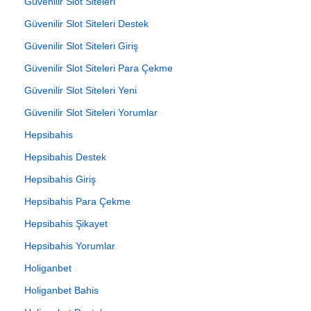
Güvenilir Slot Siteleri
Güvenilir Slot Siteleri Destek
Güvenilir Slot Siteleri Giriş
Güvenilir Slot Siteleri Para Çekme
Güvenilir Slot Siteleri Yeni
Güvenilir Slot Siteleri Yorumlar
Hepsibahis
Hepsibahis Destek
Hepsibahis Giriş
Hepsibahis Para Çekme
Hepsibahis Şikayet
Hepsibahis Yorumlar
Holiganbet
Holiganbet Bahis