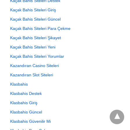
Kaçak Bahis Siteleri Destek
Kaçak Bahis Siteleri Giriş
Kaçak Bahis Siteleri Güncel
Kaçak Bahis Siteleri Para Çekme
Kaçak Bahis Siteleri Şikayet
Kaçak Bahis Siteleri Yeni
Kaçak Bahis Siteleri Yorumlar
Kazandıran Casino Siteleri
Kazandıran Slot Siteleri
Klasbahis
Klasbahis Destek
Klasbahis Giriş
Klasbahis Güncel
Klasbahis Güvenilir Mi