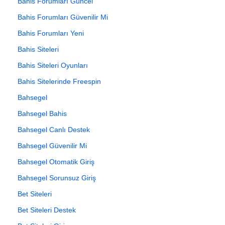
Bahis Forumları Güncel
Bahis Forumları Güvenilir Mi
Bahis Forumları Yeni
Bahis Siteleri
Bahis Siteleri Oyunları
Bahis Sitelerinde Freespin
Bahsegel
Bahsegel Bahis
Bahsegel Canlı Destek
Bahsegel Güvenilir Mi
Bahsegel Otomatik Giriş
Bahsegel Sorunsuz Giriş
Bet Siteleri
Bet Siteleri Destek