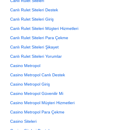
Canlı Rulet Siteleri
Canlı Rulet Siteleri Destek
Canlı Rulet Siteleri Giriş
Canlı Rulet Siteleri Müşteri Hizmetleri
Canlı Rulet Siteleri Para Çekme
Canlı Rulet Siteleri Şikayet
Canlı Rulet Siteleri Yorumlar
Casino Metropol
Casino Metropol Canlı Destek
Casino Metropol Giriş
Casino Metropol Güvenilir Mi
Casino Metropol Müşteri Hizmetleri
Casino Metropol Para Çekme
Casino Siteleri