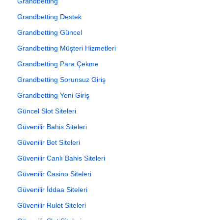
Grandbetting
Grandbetting Destek
Grandbetting Güncel
Grandbetting Müşteri Hizmetleri
Grandbetting Para Çekme
Grandbetting Sorunsuz Giriş
Grandbetting Yeni Giriş
Güncel Slot Siteleri
Güvenilir Bahis Siteleri
Güvenilir Bet Siteleri
Güvenilir Canlı Bahis Siteleri
Güvenilir Casino Siteleri
Güvenilir İddaa Siteleri
Güvenilir Rulet Siteleri