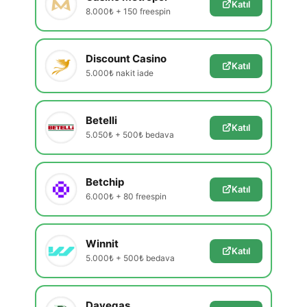
Katıl
8.000₺ + 150 freespin
Discount Casino
Katıl
5.000₺ nakit iade
Betelli
Katıl
5.050₺ + 500₺ bedava
Betchip
Katıl
6.000₺ + 80 freespin
Winnit
Katıl
5.000₺ + 500₺ bedava
Davegas