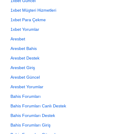
1xbet Güncel
1xbet Müşteri Hizmetleri
1xbet Para Çekme
1xbet Yorumlar
Aresbet
Aresbet Bahis
Aresbet Destek
Aresbet Giriş
Aresbet Güncel
Aresbet Yorumlar
Bahis Forumları
Bahis Forumları Canlı Destek
Bahis Forumları Destek
Bahis Forumları Giriş