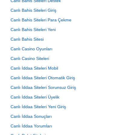
Canlı Bahis Siteleri Destek
Canlı Bahis Siteleri Giriş
Canlı Bahis Siteleri Para Çekme
Canlı Bahis Siteleri Yeni
Canlı Bahis Sitesi
Canlı Casino Oyunları
Canlı Casino Siteleri
Canlı İddaa Siteleri Mobil
Canlı İddaa Siteleri Otomatik Giriş
Canlı İddaa Siteleri Sorunsuz Giriş
Canlı İddaa Siteleri Üyelik
Canlı İddaa Siteleri Yeni Giriş
Canlı İddaa Sonuçları
Canlı İddaa Yorumları