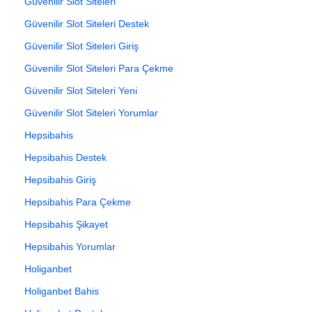
Güvenilir Slot Siteleri
Güvenilir Slot Siteleri Destek
Güvenilir Slot Siteleri Giriş
Güvenilir Slot Siteleri Para Çekme
Güvenilir Slot Siteleri Yeni
Güvenilir Slot Siteleri Yorumlar
Hepsibahis
Hepsibahis Destek
Hepsibahis Giriş
Hepsibahis Para Çekme
Hepsibahis Şikayet
Hepsibahis Yorumlar
Holiganbet
Holiganbet Bahis