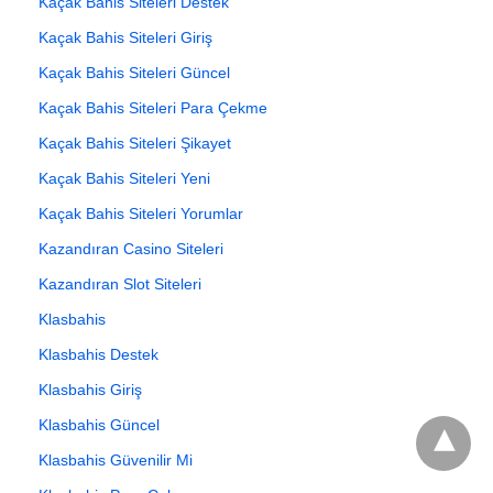
Kaçak Bahis Siteleri Destek
Kaçak Bahis Siteleri Giriş
Kaçak Bahis Siteleri Güncel
Kaçak Bahis Siteleri Para Çekme
Kaçak Bahis Siteleri Şikayet
Kaçak Bahis Siteleri Yeni
Kaçak Bahis Siteleri Yorumlar
Kazandıran Casino Siteleri
Kazandıran Slot Siteleri
Klasbahis
Klasbahis Destek
Klasbahis Giriş
Klasbahis Güncel
Klasbahis Güvenilir Mi