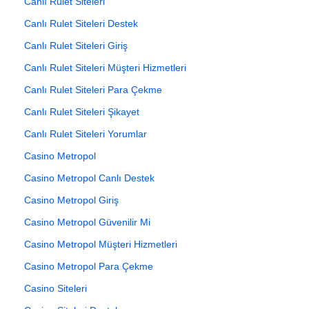
Canlı Rulet Siteleri
Canlı Rulet Siteleri Destek
Canlı Rulet Siteleri Giriş
Canlı Rulet Siteleri Müşteri Hizmetleri
Canlı Rulet Siteleri Para Çekme
Canlı Rulet Siteleri Şikayet
Canlı Rulet Siteleri Yorumlar
Casino Metropol
Casino Metropol Canlı Destek
Casino Metropol Giriş
Casino Metropol Güvenilir Mi
Casino Metropol Müşteri Hizmetleri
Casino Metropol Para Çekme
Casino Siteleri