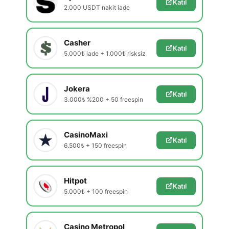
Katıl
2.000 USDT nakit iade
Casher
Katıl
5.000₺ iade + 1.000₺ risksiz
Jokera
Katıl
3.000₺ %200 + 50 freespin
CasinoMaxi
Katıl
6.500₺ + 150 freespin
Hitpot
Katıl
5.000₺ + 100 freespin
Casino Metropol