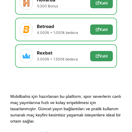
Katıl
%300 Bonus
Betroad
Katıl
4.000₺ + 1.000₺ bedava
Rexbet
Katıl
3.000₺ + 1.500₺ bedava
Mobilbahis için hazırlanan bu platform, spor severlerin canlı
maç yayınlarına hızlı ve kolay erişebilmesi için
tasarlanmıştır. Güncel yayın bağlantıları ve pratik kullanım
sunarak maç keyfini kesintisiz yaşamak isteyenlere ideal bir
ortam sağlar.