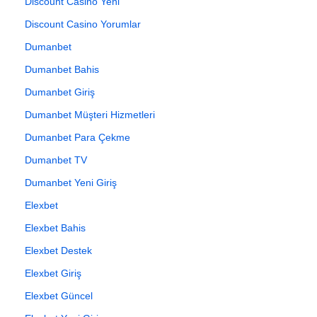
Discount Casino Yeni
Discount Casino Yorumlar
Dumanbet
Dumanbet Bahis
Dumanbet Giriş
Dumanbet Müşteri Hizmetleri
Dumanbet Para Çekme
Dumanbet TV
Dumanbet Yeni Giriş
Elexbet
Elexbet Bahis
Elexbet Destek
Elexbet Giriş
Elexbet Güncel