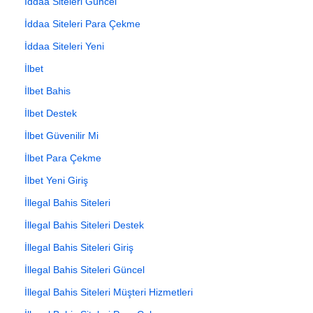
İddaa Siteleri Güncel
İddaa Siteleri Para Çekme
İddaa Siteleri Yeni
İlbet
İlbet Bahis
İlbet Destek
İlbet Güvenilir Mi
İlbet Para Çekme
İlbet Yeni Giriş
İllegal Bahis Siteleri
İllegal Bahis Siteleri Destek
İllegal Bahis Siteleri Giriş
İllegal Bahis Siteleri Güncel
İllegal Bahis Siteleri Müşteri Hizmetleri