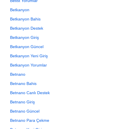
Betist Yorumlar
Betkanyon
Betkanyon Bahis
Betkanyon Destek
Betkanyon Giriş
Betkanyon Güncel
Betkanyon Yeni Giriş
Betkanyon Yorumlar
Betnano
Betnano Bahis
Betnano Canlı Destek
Betnano Giriş
Betnano Güncel
Betnano Para Çekme