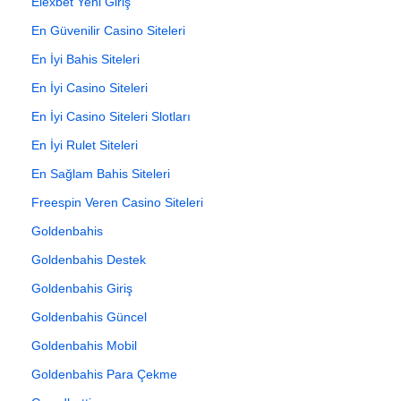
Elexbet Yeni Giriş
En Güvenilir Casino Siteleri
En İyi Bahis Siteleri
En İyi Casino Siteleri
En İyi Casino Siteleri Slotları
En İyi Rulet Siteleri
En Sağlam Bahis Siteleri
Freespin Veren Casino Siteleri
Goldenbahis
Goldenbahis Destek
Goldenbahis Giriş
Goldenbahis Güncel
Goldenbahis Mobil
Goldenbahis Para Çekme