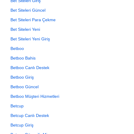
Bet Siteleri Giriş
Bet Siteleri Güncel
Bet Siteleri Para Çekme
Bet Siteleri Yeni
Bet Siteleri Yeni Giriş
Betboo
Betboo Bahis
Betboo Canlı Destek
Betboo Giriş
Betboo Güncel
Betboo Müşteri Hizmetleri
Betcup
Betcup Canlı Destek
Betcup Giriş