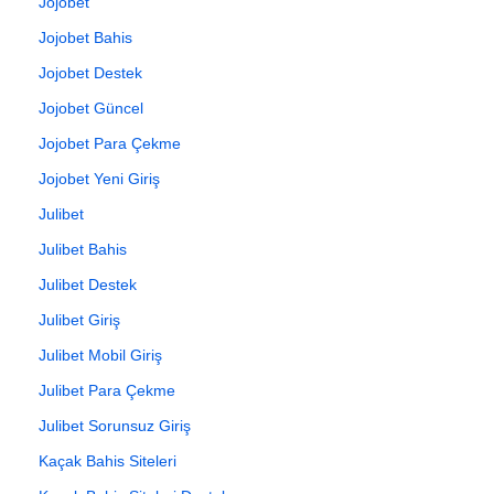
Jojobet
Jojobet Bahis
Jojobet Destek
Jojobet Güncel
Jojobet Para Çekme
Jojobet Yeni Giriş
Julibet
Julibet Bahis
Julibet Destek
Julibet Giriş
Julibet Mobil Giriş
Julibet Para Çekme
Julibet Sorunsuz Giriş
Kaçak Bahis Siteleri