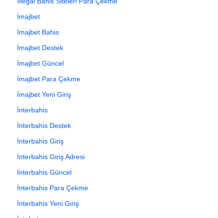
İllegal Bahis Siteleri Para Çekme
İmajbet
İmajbet Bahis
İmajbet Destek
İmajbet Güncel
İmajbet Para Çekme
İmajbet Yeni Giriş
İnterbahis
İnterbahis Destek
İnterbahis Giriş
İnterbahis Giriş Adresi
İnterbahis Güncel
İnterbahis Para Çekme
İnterbahis Yeni Giriş