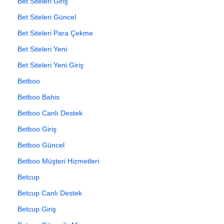
Bet Siteleri Giriş
Bet Siteleri Güncel
Bet Siteleri Para Çekme
Bet Siteleri Yeni
Bet Siteleri Yeni Giriş
Betboo
Betboo Bahis
Betboo Canlı Destek
Betboo Giriş
Betboo Güncel
Betboo Müşteri Hizmetleri
Betcup
Betcup Canlı Destek
Betcup Giriş