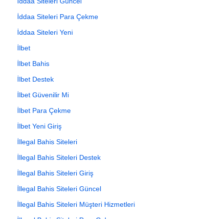
İddaa Siteleri Güncel
İddaa Siteleri Para Çekme
İddaa Siteleri Yeni
İlbet
İlbet Bahis
İlbet Destek
İlbet Güvenilir Mi
İlbet Para Çekme
İlbet Yeni Giriş
İllegal Bahis Siteleri
İllegal Bahis Siteleri Destek
İllegal Bahis Siteleri Giriş
İllegal Bahis Siteleri Güncel
İllegal Bahis Siteleri Müşteri Hizmetleri