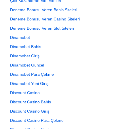
Çok Kazandıran Slot Siteleri
Deneme Bonusu Veren Bahis Siteleri
Deneme Bonusu Veren Casino Siteleri
Deneme Bonusu Veren Slot Siteleri
Dinamobet
Dinamobet Bahis
Dinamobet Giriş
Dinamobet Güncel
Dinamobet Para Çekme
Dinamobet Yeni Giriş
Discount Casino
Discount Casino Bahis
Discount Casino Giriş
Discount Casino Para Çekme