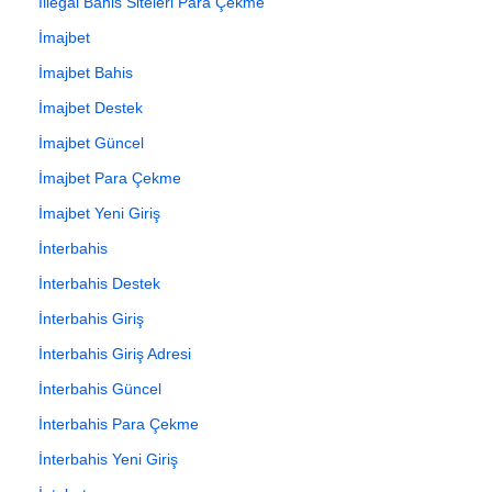
İllegal Bahis Siteleri Para Çekme
İmajbet
İmajbet Bahis
İmajbet Destek
İmajbet Güncel
İmajbet Para Çekme
İmajbet Yeni Giriş
İnterbahis
İnterbahis Destek
İnterbahis Giriş
İnterbahis Giriş Adresi
İnterbahis Güncel
İnterbahis Para Çekme
İnterbahis Yeni Giriş