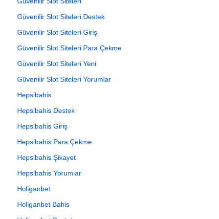
Güvenilir Slot Siteleri
Güvenilir Slot Siteleri Destek
Güvenilir Slot Siteleri Giriş
Güvenilir Slot Siteleri Para Çekme
Güvenilir Slot Siteleri Yeni
Güvenilir Slot Siteleri Yorumlar
Hepsibahis
Hepsibahis Destek
Hepsibahis Giriş
Hepsibahis Para Çekme
Hepsibahis Şikayet
Hepsibahis Yorumlar
Holiganbet
Holiganbet Bahis