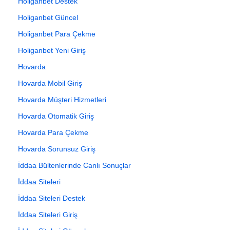
Holiganbet Destek
Holiganbet Güncel
Holiganbet Para Çekme
Holiganbet Yeni Giriş
Hovarda
Hovarda Mobil Giriş
Hovarda Müşteri Hizmetleri
Hovarda Otomatik Giriş
Hovarda Para Çekme
Hovarda Sorunsuz Giriş
İddaa Bültenlerinde Canlı Sonuçlar
İddaa Siteleri
İddaa Siteleri Destek
İddaa Siteleri Giriş