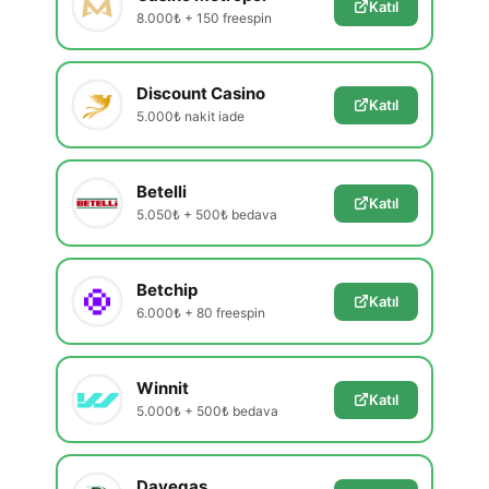
Katıl
8.000₺ + 150 freespin
Discount Casino
Katıl
5.000₺ nakit iade
Betelli
Katıl
5.050₺ + 500₺ bedava
Betchip
Katıl
6.000₺ + 80 freespin
Winnit
Katıl
5.000₺ + 500₺ bedava
Davegas