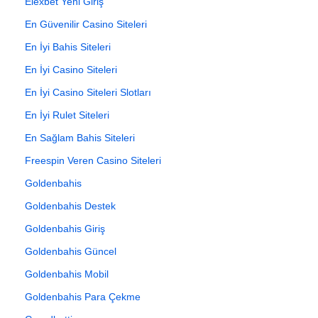
Elexbet Yeni Giriş
En Güvenilir Casino Siteleri
En İyi Bahis Siteleri
En İyi Casino Siteleri
En İyi Casino Siteleri Slotları
En İyi Rulet Siteleri
En Sağlam Bahis Siteleri
Freespin Veren Casino Siteleri
Goldenbahis
Goldenbahis Destek
Goldenbahis Giriş
Goldenbahis Güncel
Goldenbahis Mobil
Goldenbahis Para Çekme