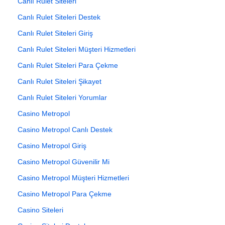
Canlı Rulet Siteleri
Canlı Rulet Siteleri Destek
Canlı Rulet Siteleri Giriş
Canlı Rulet Siteleri Müşteri Hizmetleri
Canlı Rulet Siteleri Para Çekme
Canlı Rulet Siteleri Şikayet
Canlı Rulet Siteleri Yorumlar
Casino Metropol
Casino Metropol Canlı Destek
Casino Metropol Giriş
Casino Metropol Güvenilir Mi
Casino Metropol Müşteri Hizmetleri
Casino Metropol Para Çekme
Casino Siteleri