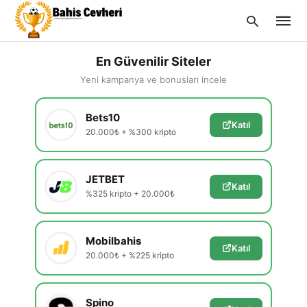
En Güvenilir Siteler
Yeni kampanya ve bonusları incele
Type
Bets10
your
Katıl
searc
20.000₺ + %300 kripto
query
and
hit
enter:
JETBET
Katıl
%325 kripto + 20.000₺
Mobilbahis
Katıl
20.000₺ + %225 kripto
Spino