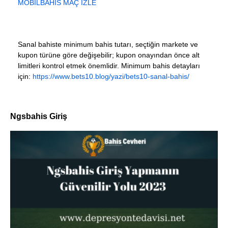
MOBILBAHIS MAÇ İZLE
Sanal bahiste minimum bahis tutarı, seçtiğin markete ve
kupon türüne göre değişebilir; kupon onayından önce alt
limitleri kontrol etmek önemlidir. Minimum bahis detayları
için:
https://www.bets10.blog/yazi/bets10-sanal-bahis/
Ngsbahis Giriş