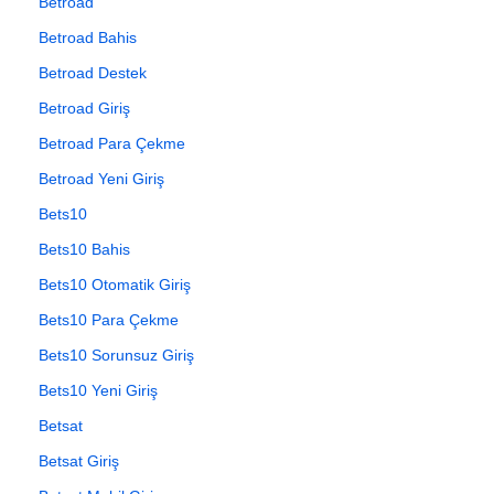
Betroad
Betroad Bahis
Betroad Destek
Betroad Giriş
Betroad Para Çekme
Betroad Yeni Giriş
Bets10
Bets10 Bahis
Bets10 Otomatik Giriş
Bets10 Para Çekme
Bets10 Sorunsuz Giriş
Bets10 Yeni Giriş
Betsat
Betsat Giriş