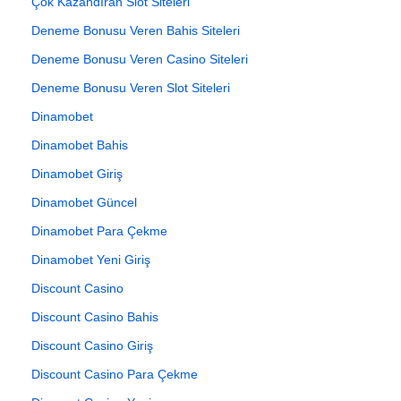
Çok Kazandıran Slot Siteleri
Deneme Bonusu Veren Bahis Siteleri
Deneme Bonusu Veren Casino Siteleri
Deneme Bonusu Veren Slot Siteleri
Dinamobet
Dinamobet Bahis
Dinamobet Giriş
Dinamobet Güncel
Dinamobet Para Çekme
Dinamobet Yeni Giriş
Discount Casino
Discount Casino Bahis
Discount Casino Giriş
Discount Casino Para Çekme