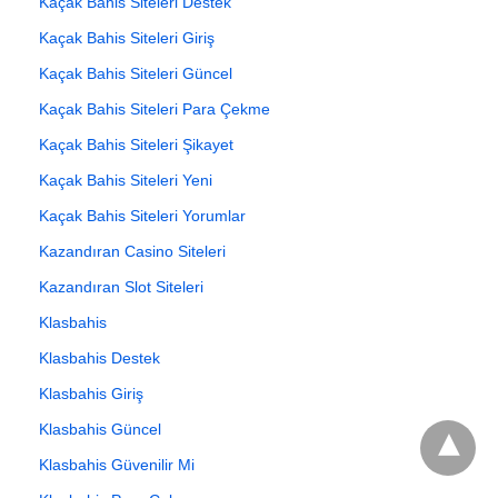
Kaçak Bahis Siteleri Destek
Kaçak Bahis Siteleri Giriş
Kaçak Bahis Siteleri Güncel
Kaçak Bahis Siteleri Para Çekme
Kaçak Bahis Siteleri Şikayet
Kaçak Bahis Siteleri Yeni
Kaçak Bahis Siteleri Yorumlar
Kazandıran Casino Siteleri
Kazandıran Slot Siteleri
Klasbahis
Klasbahis Destek
Klasbahis Giriş
Klasbahis Güncel
Klasbahis Güvenilir Mi