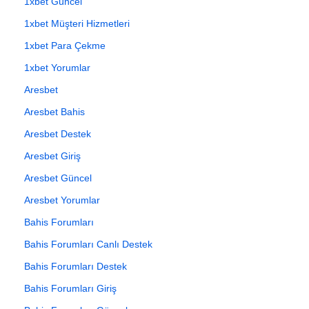
1xbet Güncel
1xbet Müşteri Hizmetleri
1xbet Para Çekme
1xbet Yorumlar
Aresbet
Aresbet Bahis
Aresbet Destek
Aresbet Giriş
Aresbet Güncel
Aresbet Yorumlar
Bahis Forumları
Bahis Forumları Canlı Destek
Bahis Forumları Destek
Bahis Forumları Giriş