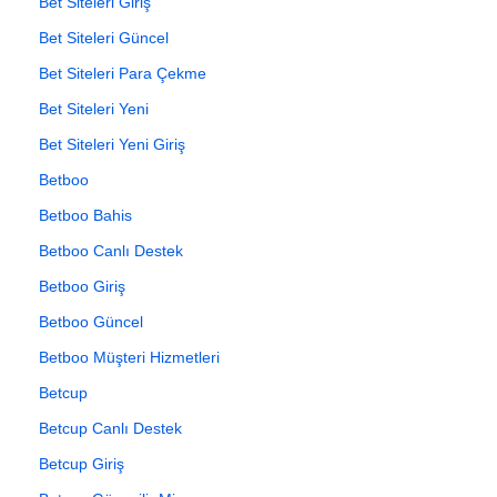
Bet Siteleri Giriş
Bet Siteleri Güncel
Bet Siteleri Para Çekme
Bet Siteleri Yeni
Bet Siteleri Yeni Giriş
Betboo
Betboo Bahis
Betboo Canlı Destek
Betboo Giriş
Betboo Güncel
Betboo Müşteri Hizmetleri
Betcup
Betcup Canlı Destek
Betcup Giriş