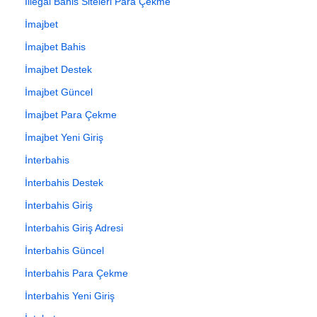
İllegal Bahis Siteleri Para Çekme
İmajbet
İmajbet Bahis
İmajbet Destek
İmajbet Güncel
İmajbet Para Çekme
İmajbet Yeni Giriş
İnterbahis
İnterbahis Destek
İnterbahis Giriş
İnterbahis Giriş Adresi
İnterbahis Güncel
İnterbahis Para Çekme
İnterbahis Yeni Giriş