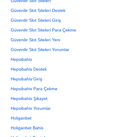
Güvenilir Slot Siteleri
Güvenilir Slot Siteleri Destek
Güvenilir Slot Siteleri Giriş
Güvenilir Slot Siteleri Para Çekme
Güvenilir Slot Siteleri Yeni
Güvenilir Slot Siteleri Yorumlar
Hepsibahis
Hepsibahis Destek
Hepsibahis Giriş
Hepsibahis Para Çekme
Hepsibahis Şikayet
Hepsibahis Yorumlar
Holiganbet
Holiganbet Bahis