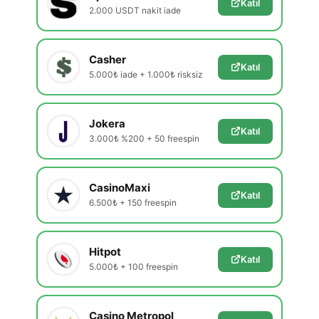
Katıl
2.000 USDT nakit iade
Casher
Katıl
5.000₺ iade + 1.000₺ risksiz
Jokera
Katıl
3.000₺ %200 + 50 freespin
CasinoMaxi
Katıl
6.500₺ + 150 freespin
Hitpot
Katıl
5.000₺ + 100 freespin
Casino Metropol