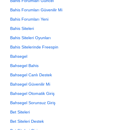
Bahis Forumları Güncel
Bahis Forumları Güvenilir Mi
Bahis Forumları Yeni
Bahis Siteleri
Bahis Siteleri Oyunları
Bahis Sitelerinde Freespin
Bahsegel
Bahsegel Bahis
Bahsegel Canlı Destek
Bahsegel Güvenilir Mi
Bahsegel Otomatik Giriş
Bahsegel Sorunsuz Giriş
Bet Siteleri
Bet Siteleri Destek