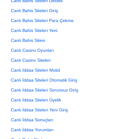
Canlı Bahis Siteleri Destek
Canlı Bahis Siteleri Giriş
Canlı Bahis Siteleri Para Çekme
Canlı Bahis Siteleri Yeni
Canlı Bahis Sitesi
Canlı Casino Oyunları
Canlı Casino Siteleri
Canlı İddaa Siteleri Mobil
Canlı İddaa Siteleri Otomatik Giriş
Canlı İddaa Siteleri Sorunsuz Giriş
Canlı İddaa Siteleri Üyelik
Canlı İddaa Siteleri Yeni Giriş
Canlı İddaa Sonuçları
Canlı İddaa Yorumları