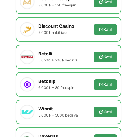
Katıl
8.000₺ + 150 freespin
Discount Casino
Katıl
5.000₺ nakit iade
Betelli
Katıl
5.050₺ + 500₺ bedava
Betchip
Katıl
6.000₺ + 80 freespin
Winnit
Katıl
5.000₺ + 500₺ bedava
Davegas