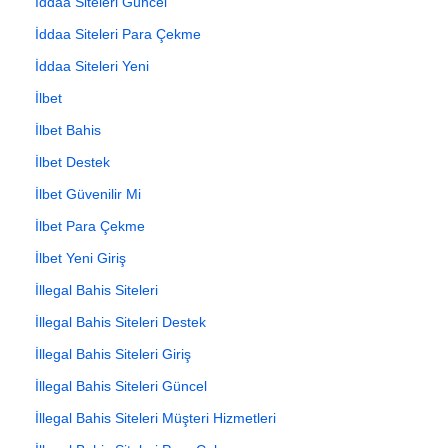
İddaa Siteleri Güncel
İddaa Siteleri Para Çekme
İddaa Siteleri Yeni
İlbet
İlbet Bahis
İlbet Destek
İlbet Güvenilir Mi
İlbet Para Çekme
İlbet Yeni Giriş
İllegal Bahis Siteleri
İllegal Bahis Siteleri Destek
İllegal Bahis Siteleri Giriş
İllegal Bahis Siteleri Güncel
İllegal Bahis Siteleri Müşteri Hizmetleri