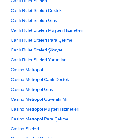
Canlı Rulet Siteleri
Canlı Rulet Siteleri Destek
Canlı Rulet Siteleri Giriş
Canlı Rulet Siteleri Müşteri Hizmetleri
Canlı Rulet Siteleri Para Çekme
Canlı Rulet Siteleri Şikayet
Canlı Rulet Siteleri Yorumlar
Casino Metropol
Casino Metropol Canlı Destek
Casino Metropol Giriş
Casino Metropol Güvenilir Mi
Casino Metropol Müşteri Hizmetleri
Casino Metropol Para Çekme
Casino Siteleri