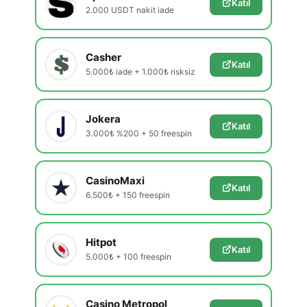
Katıl
2.000 USDT nakit iade
Casher
Katıl
5.000₺ iade + 1.000₺ risksiz
Jokera
Katıl
3.000₺ %200 + 50 freespin
CasinoMaxi
Katıl
6.500₺ + 150 freespin
Hitpot
Katıl
5.000₺ + 100 freespin
Casino Metropol