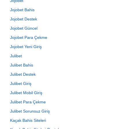
Jojobet
Jojobet Bahis
Jojobet Destek
Jojobet Güncel
Jojobet Para Çekme
Jojobet Yeni Giriş
Julibet
Julibet Bahis
Julibet Destek
Julibet Giriş
Julibet Mobil Giriş
Julibet Para Çekme
Julibet Sorunsuz Giriş
Kaçak Bahis Siteleri