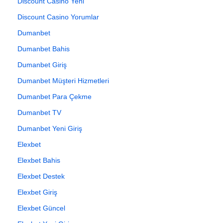
Discount Casino Yeni
Discount Casino Yorumlar
Dumanbet
Dumanbet Bahis
Dumanbet Giriş
Dumanbet Müşteri Hizmetleri
Dumanbet Para Çekme
Dumanbet TV
Dumanbet Yeni Giriş
Elexbet
Elexbet Bahis
Elexbet Destek
Elexbet Giriş
Elexbet Güncel