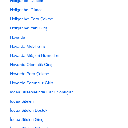
Holiganbet Destek
Holiganbet Güncel
Holiganbet Para Çekme
Holiganbet Yeni Giriş
Hovarda
Hovarda Mobil Giriş
Hovarda Müşteri Hizmetleri
Hovarda Otomatik Giriş
Hovarda Para Çekme
Hovarda Sorunsuz Giriş
İddaa Bültenlerinde Canlı Sonuçlar
İddaa Siteleri
İddaa Siteleri Destek
İddaa Siteleri Giriş