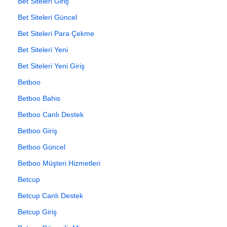
Bet Siteleri Giriş
Bet Siteleri Güncel
Bet Siteleri Para Çekme
Bet Siteleri Yeni
Bet Siteleri Yeni Giriş
Betboo
Betboo Bahis
Betboo Canlı Destek
Betboo Giriş
Betboo Güncel
Betboo Müşteri Hizmetleri
Betcup
Betcup Canlı Destek
Betcup Giriş