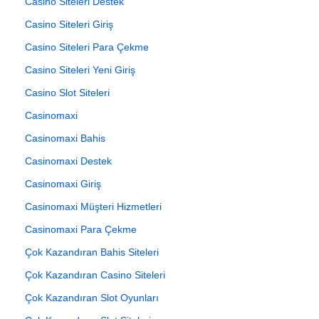
Casino Siteleri Destek
Casino Siteleri Giriş
Casino Siteleri Para Çekme
Casino Siteleri Yeni Giriş
Casino Slot Siteleri
Casinomaxi
Casinomaxi Bahis
Casinomaxi Destek
Casinomaxi Giriş
Casinomaxi Müşteri Hizmetleri
Casinomaxi Para Çekme
Çok Kazandıran Bahis Siteleri
Çok Kazandıran Casino Siteleri
Çok Kazandıran Slot Oyunları