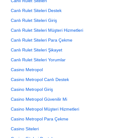
Canlı Rulet Siteleri
Canlı Rulet Siteleri Destek
Canlı Rulet Siteleri Giriş
Canlı Rulet Siteleri Müşteri Hizmetleri
Canlı Rulet Siteleri Para Çekme
Canlı Rulet Siteleri Şikayet
Canlı Rulet Siteleri Yorumlar
Casino Metropol
Casino Metropol Canlı Destek
Casino Metropol Giriş
Casino Metropol Güvenilir Mi
Casino Metropol Müşteri Hizmetleri
Casino Metropol Para Çekme
Casino Siteleri