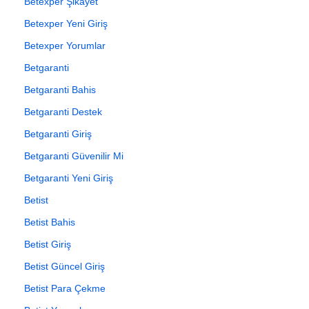
Betexper Şikayet
Betexper Yeni Giriş
Betexper Yorumlar
Betgaranti
Betgaranti Bahis
Betgaranti Destek
Betgaranti Giriş
Betgaranti Güvenilir Mi
Betgaranti Yeni Giriş
Betist
Betist Bahis
Betist Giriş
Betist Güncel Giriş
Betist Para Çekme