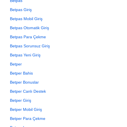
Betpas
Betpas Giriş
Betpas Mobil Giriş
Betpas Otomatik Giriş
Betpas Para Çekme
Betpas Sorunsuz Giriş
Betpas Yeni Giriş
Betper
Betper Bahis
Betper Bonuslar
Betper Canlı Destek
Betper Giriş
Betper Mobil Giriş
Betper Para Çekme