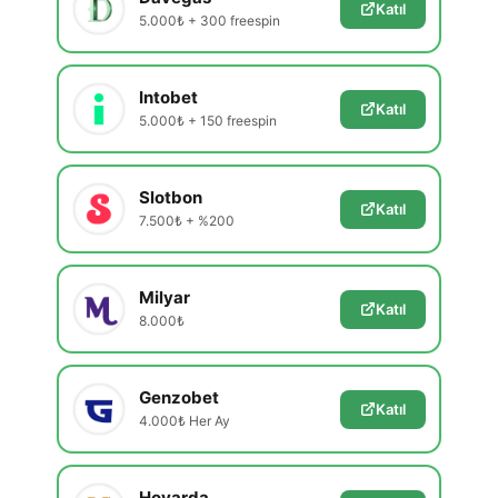
Katıl
5.000₺ + 300 freespin
Intobet
Katıl
5.000₺ + 150 freespin
Slotbon
Katıl
7.500₺ + %200
Milyar
Katıl
8.000₺
Genzobet
Katıl
4.000₺ Her Ay
Hovarda