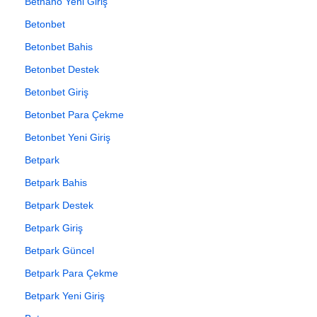
Betnano Yeni Giriş
Betonbet
Betonbet Bahis
Betonbet Destek
Betonbet Giriş
Betonbet Para Çekme
Betonbet Yeni Giriş
Betpark
Betpark Bahis
Betpark Destek
Betpark Giriş
Betpark Güncel
Betpark Para Çekme
Betpark Yeni Giriş