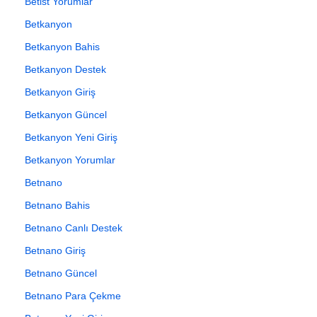
Betist Yorumlar
Betkanyon
Betkanyon Bahis
Betkanyon Destek
Betkanyon Giriş
Betkanyon Güncel
Betkanyon Yeni Giriş
Betkanyon Yorumlar
Betnano
Betnano Bahis
Betnano Canlı Destek
Betnano Giriş
Betnano Güncel
Betnano Para Çekme