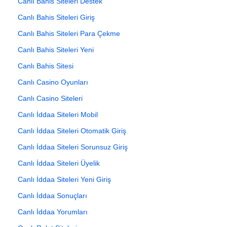
Canlı Bahis Siteleri Destek
Canlı Bahis Siteleri Giriş
Canlı Bahis Siteleri Para Çekme
Canlı Bahis Siteleri Yeni
Canlı Bahis Sitesi
Canlı Casino Oyunları
Canlı Casino Siteleri
Canlı İddaa Siteleri Mobil
Canlı İddaa Siteleri Otomatik Giriş
Canlı İddaa Siteleri Sorunsuz Giriş
Canlı İddaa Siteleri Üyelik
Canlı İddaa Siteleri Yeni Giriş
Canlı İddaa Sonuçları
Canlı İddaa Yorumları