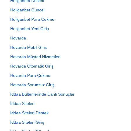
Holiganbet Destek
Holiganbet Güncel
Holiganbet Para Çekme
Holiganbet Yeni Giriş
Hovarda
Hovarda Mobil Giriş
Hovarda Müşteri Hizmetleri
Hovarda Otomatik Giriş
Hovarda Para Çekme
Hovarda Sorunsuz Giriş
İddaa Bültenlerinde Canlı Sonuçlar
İddaa Siteleri
İddaa Siteleri Destek
İddaa Siteleri Giriş