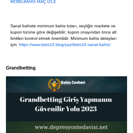
MOBILBAHIS MAÇ İZLE
Sanal bahiste minimum bahis tutarı, seçtiğin markete ve
kupon türüne göre değişebilir; kupon onayından önce alt
limitleri kontrol etmek önemlidir. Minimum bahis detayları
için:
https://www.bets10.blog/yazi/bets10-sanal-bahis/
Grandbetting