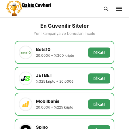
En Güvenilir Siteler
Yeni kampanya ve bonusları incele
Type
Bets10
your
Katıl
searc
20.000₺ + %300 kripto
query
and
hit
enter:
JETBET
Katıl
%325 kripto + 20.000₺
Mobilbahis
Katıl
20.000₺ + %225 kripto
Spino