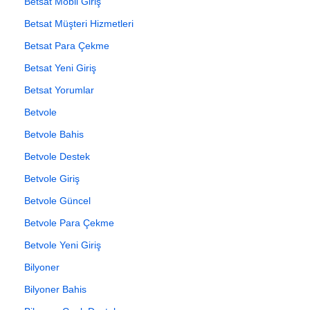
Betsat Mobil Giriş
Betsat Müşteri Hizmetleri
Betsat Para Çekme
Betsat Yeni Giriş
Betsat Yorumlar
Betvole
Betvole Bahis
Betvole Destek
Betvole Giriş
Betvole Güncel
Betvole Para Çekme
Betvole Yeni Giriş
Bilyoner
Bilyoner Bahis