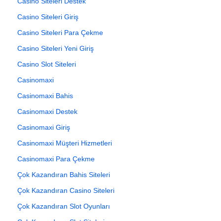
Casino Siteleri Destek
Casino Siteleri Giriş
Casino Siteleri Para Çekme
Casino Siteleri Yeni Giriş
Casino Slot Siteleri
Casinomaxi
Casinomaxi Bahis
Casinomaxi Destek
Casinomaxi Giriş
Casinomaxi Müşteri Hizmetleri
Casinomaxi Para Çekme
Çok Kazandıran Bahis Siteleri
Çok Kazandıran Casino Siteleri
Çok Kazandıran Slot Oyunları