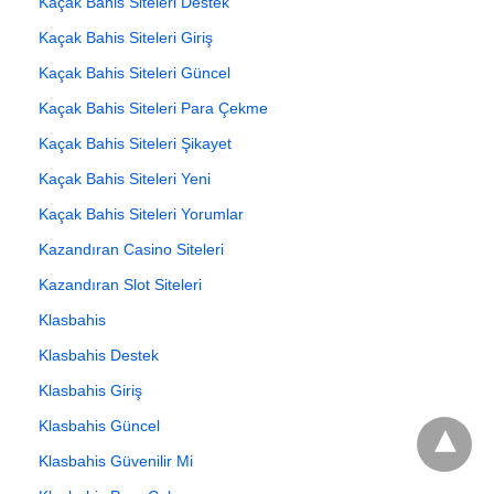
Kaçak Bahis Siteleri Destek
Kaçak Bahis Siteleri Giriş
Kaçak Bahis Siteleri Güncel
Kaçak Bahis Siteleri Para Çekme
Kaçak Bahis Siteleri Şikayet
Kaçak Bahis Siteleri Yeni
Kaçak Bahis Siteleri Yorumlar
Kazandıran Casino Siteleri
Kazandıran Slot Siteleri
Klasbahis
Klasbahis Destek
Klasbahis Giriş
Klasbahis Güncel
Klasbahis Güvenilir Mi