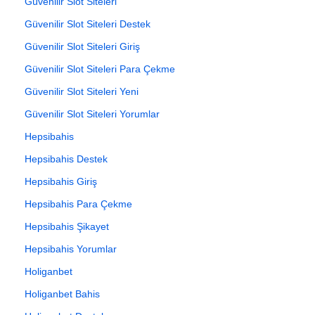
Güvenilir Slot Siteleri
Güvenilir Slot Siteleri Destek
Güvenilir Slot Siteleri Giriş
Güvenilir Slot Siteleri Para Çekme
Güvenilir Slot Siteleri Yeni
Güvenilir Slot Siteleri Yorumlar
Hepsibahis
Hepsibahis Destek
Hepsibahis Giriş
Hepsibahis Para Çekme
Hepsibahis Şikayet
Hepsibahis Yorumlar
Holiganbet
Holiganbet Bahis