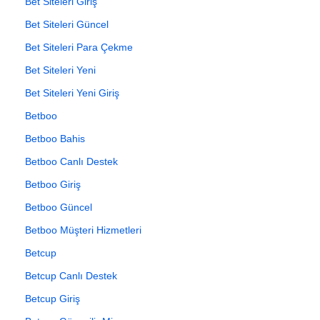
Bet Siteleri Giriş
Bet Siteleri Güncel
Bet Siteleri Para Çekme
Bet Siteleri Yeni
Bet Siteleri Yeni Giriş
Betboo
Betboo Bahis
Betboo Canlı Destek
Betboo Giriş
Betboo Güncel
Betboo Müşteri Hizmetleri
Betcup
Betcup Canlı Destek
Betcup Giriş