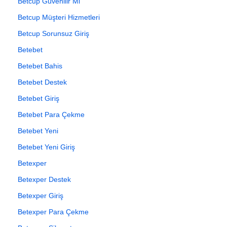
Betcup Güvenilir Mi
Betcup Müşteri Hizmetleri
Betcup Sorunsuz Giriş
Betebet
Betebet Bahis
Betebet Destek
Betebet Giriş
Betebet Para Çekme
Betebet Yeni
Betebet Yeni Giriş
Betexper
Betexper Destek
Betexper Giriş
Betexper Para Çekme