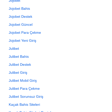
Jojobet
Jojobet Bahis
Jojobet Destek
Jojobet Güncel
Jojobet Para Çekme
Jojobet Yeni Giriş
Julibet
Julibet Bahis
Julibet Destek
Julibet Giriş
Julibet Mobil Giriş
Julibet Para Çekme
Julibet Sorunsuz Giriş
Kaçak Bahis Siteleri