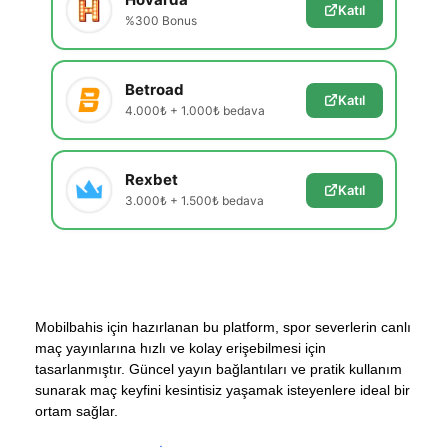
Katıl
%300 Bonus
Betroad
Katıl
4.000₺ + 1.000₺ bedava
Rexbet
Katıl
3.000₺ + 1.500₺ bedava
Mobilbahis için hazırlanan bu platform, spor severlerin canlı
maç yayınlarına hızlı ve kolay erişebilmesi için
tasarlanmıştır. Güncel yayın bağlantıları ve pratik kullanım
sunarak maç keyfini kesintisiz yaşamak isteyenlere ideal bir
ortam sağlar.