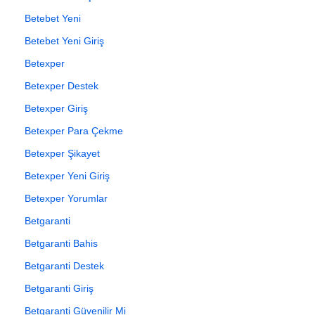
Betebet Yeni
Betebet Yeni Giriş
Betexper
Betexper Destek
Betexper Giriş
Betexper Para Çekme
Betexper Şikayet
Betexper Yeni Giriş
Betexper Yorumlar
Betgaranti
Betgaranti Bahis
Betgaranti Destek
Betgaranti Giriş
Betgaranti Güvenilir Mi