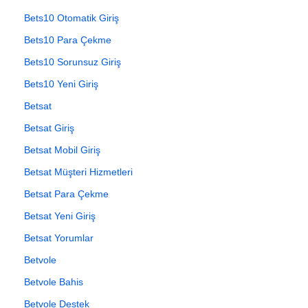
Bets10 Otomatik Giriş
Bets10 Para Çekme
Bets10 Sorunsuz Giriş
Bets10 Yeni Giriş
Betsat
Betsat Giriş
Betsat Mobil Giriş
Betsat Müşteri Hizmetleri
Betsat Para Çekme
Betsat Yeni Giriş
Betsat Yorumlar
Betvole
Betvole Bahis
Betvole Destek