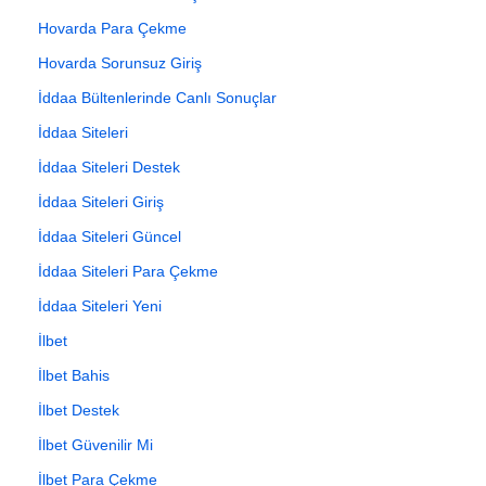
Hovarda Para Çekme
Hovarda Sorunsuz Giriş
İddaa Bültenlerinde Canlı Sonuçlar
İddaa Siteleri
İddaa Siteleri Destek
İddaa Siteleri Giriş
İddaa Siteleri Güncel
İddaa Siteleri Para Çekme
İddaa Siteleri Yeni
İlbet
İlbet Bahis
İlbet Destek
İlbet Güvenilir Mi
İlbet Para Çekme