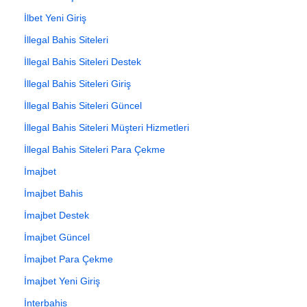
İlbet Yeni Giriş
İllegal Bahis Siteleri
İllegal Bahis Siteleri Destek
İllegal Bahis Siteleri Giriş
İllegal Bahis Siteleri Güncel
İllegal Bahis Siteleri Müşteri Hizmetleri
İllegal Bahis Siteleri Para Çekme
İmajbet
İmajbet Bahis
İmajbet Destek
İmajbet Güncel
İmajbet Para Çekme
İmajbet Yeni Giriş
İnterbahis