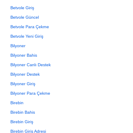
Betvole Giriş
Betvole Güncel
Betvole Para Çekme
Betvole Yeni Giriş
Bilyoner
Bilyoner Bahis
Bilyoner Canlı Destek
Bilyoner Destek
Bilyoner Giriş
Bilyoner Para Çekme
Birebin
Birebin Bahis
Birebin Giriş
Birebin Giriş Adresi