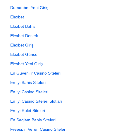
Dumanbet Yeni Giriş
Elexbet
Elexbet Bahis
Elexbet Destek
Elexbet Giriş
Elexbet Güncel
Elexbet Yeni Giriş
En Güvenilir Casino Siteleri
En İyi Bahis Siteleri
En İyi Casino Siteleri
En İyi Casino Siteleri Slotları
En İyi Rulet Siteleri
En Sağlam Bahis Siteleri
Freespin Veren Casino Siteleri