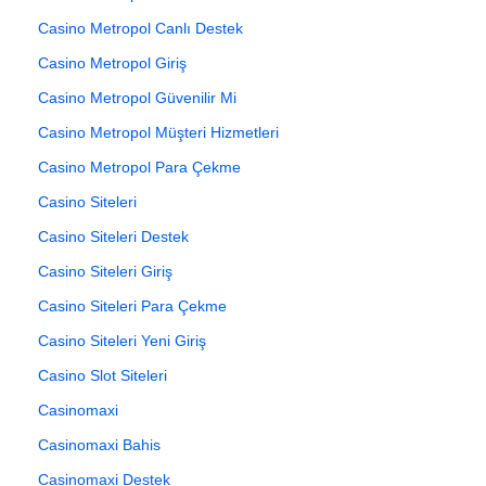
Casino Metropol Canlı Destek
Casino Metropol Giriş
Casino Metropol Güvenilir Mi
Casino Metropol Müşteri Hizmetleri
Casino Metropol Para Çekme
Casino Siteleri
Casino Siteleri Destek
Casino Siteleri Giriş
Casino Siteleri Para Çekme
Casino Siteleri Yeni Giriş
Casino Slot Siteleri
Casinomaxi
Casinomaxi Bahis
Casinomaxi Destek