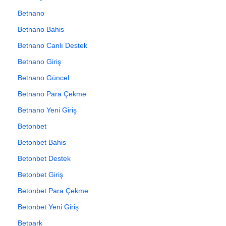
Betnano
Betnano Bahis
Betnano Canlı Destek
Betnano Giriş
Betnano Güncel
Betnano Para Çekme
Betnano Yeni Giriş
Betonbet
Betonbet Bahis
Betonbet Destek
Betonbet Giriş
Betonbet Para Çekme
Betonbet Yeni Giriş
Betpark