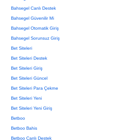
Bahsegel Canlı Destek
Bahsegel Güvenilir Mi
Bahsegel Otomatik Giriş
Bahsegel Sorunsuz Giriş
Bet Siteleri
Bet Siteleri Destek
Bet Siteleri Giriş
Bet Siteleri Güncel
Bet Siteleri Para Çekme
Bet Siteleri Yeni
Bet Siteleri Yeni Giriş
Betboo
Betboo Bahis
Betboo Canlı Destek