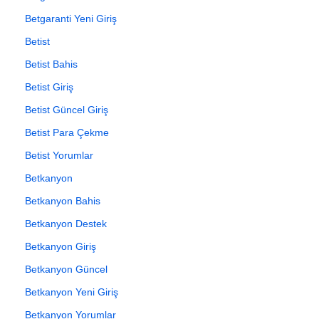
Betgaranti Yeni Giriş
Betist
Betist Bahis
Betist Giriş
Betist Güncel Giriş
Betist Para Çekme
Betist Yorumlar
Betkanyon
Betkanyon Bahis
Betkanyon Destek
Betkanyon Giriş
Betkanyon Güncel
Betkanyon Yeni Giriş
Betkanyon Yorumlar