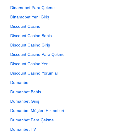
Dinamobet Para Çekme
Dinamobet Yeni Giriş
Discount Casino
Discount Casino Bahis
Discount Casino Giriş
Discount Casino Para Çekme
Discount Casino Yeni
Discount Casino Yorumlar
Dumanbet
Dumanbet Bahis
Dumanbet Giriş
Dumanbet Müşteri Hizmetleri
Dumanbet Para Çekme
Dumanbet TV