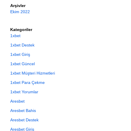
Arşivler
Ekim 2022
Kategoriler
1xbet
1xbet Destek
1xbet Giriş
1xbet Güncel
1xbet Müşteri Hizmetleri
1xbet Para Çekme
1xbet Yorumlar
Aresbet
Aresbet Bahis
Aresbet Destek
Aresbet Giriş