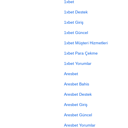
1xbet
1xbet Destek
1xbet Giriş
1xbet Güncel
1xbet Müşteri Hizmetleri
1xbet Para Çekme
1xbet Yorumlar
Aresbet
Aresbet Bahis
Aresbet Destek
Aresbet Giriş
Aresbet Güncel
Aresbet Yorumlar