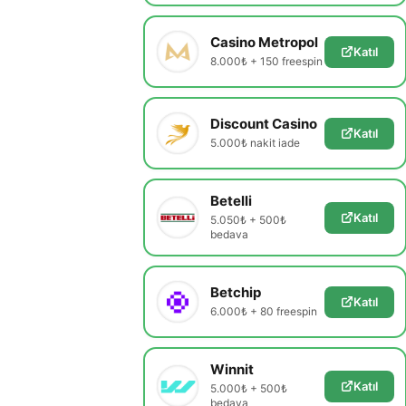
Casino Metropol
Katıl
8.000₺ + 150 freespin
Discount Casino
Katıl
5.000₺ nakit iade
Betelli
Katıl
5.050₺ + 500₺
bedava
Betchip
Katıl
6.000₺ + 80 freespin
Winnit
Katıl
5.000₺ + 500₺
bedava