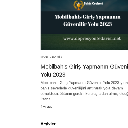
MOBILBAHIS
Mobilbahis Giriş Yapmanın Güvenil
Yolu 2023
Mobilbahis Giriş Yapmanın Güvenilir Yolu 2023 yılı
bahis severlerle güvenliğini arttırarak yola devam
etmektedir. Sitenin gerekli kuruluşlardan almış oldu
lisans…
4 yıl ago
Arşivler