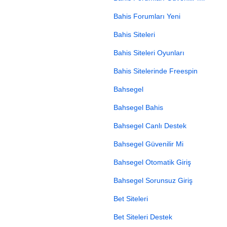
Bahis Forumları Yeni
Bahis Siteleri
Bahis Siteleri Oyunları
Bahis Sitelerinde Freespin
Bahsegel
Bahsegel Bahis
Bahsegel Canlı Destek
Bahsegel Güvenilir Mi
Bahsegel Otomatik Giriş
Bahsegel Sorunsuz Giriş
Bet Siteleri
Bet Siteleri Destek