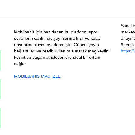
Sanal b
Mobilbahis için hazırlanan bu platform, spor
markete
severlerin canlı maç yayınlarına hızlı ve kolay
onayınd
erişebilmesi için tasarlanmıştır. Güncel yayın
önemlid
bağlantıları ve pratik kullanım sunarak maç keyfini
https:/
kesintisiz yaşamak isteyenlere ideal bir ortam
sağlar.
MOBILBAHIS MAÇ İZLE