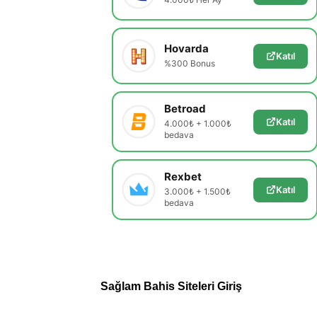
Hovarda
Katıl
%300 Bonus
Betroad
Katıl
4.000₺ + 1.000₺
bedava
Rexbet
Katıl
3.000₺ + 1.500₺
bedava
Sağlam Bahis Siteleri Giriş