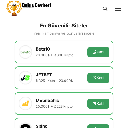
En Güvenilir Siteler
Yeni kampanya ve bonusları incele
Type
Bets10
your
Katıl
searc
20.000₺ + %300 kripto
query
and
hit
enter:
JETBET
Katıl
%325 kripto + 20.000₺
Mobilbahis
Katıl
20.000₺ + %225 kripto
Spino