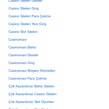
Casino Siteleri Destek
Casino Siteleri Giriş
Casino Siteleri Para Çekme
Casino Siteleri Yeni Giriş
Casino Slot Siteleri
Casinomaxi
Casinomaxi Bahis
Casinomaxi Destek
Casinomaxi Giriş
Casinomaxi Müşteri Hizmetleri
Casinomaxi Para Çekme
Çok Kazandıran Bahis Siteleri
Çok Kazandıran Casino Siteleri
Çok Kazandıran Slot Oyunları