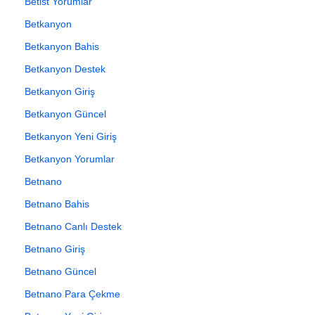
Betist Yorumlar
Betkanyon
Betkanyon Bahis
Betkanyon Destek
Betkanyon Giriş
Betkanyon Güncel
Betkanyon Yeni Giriş
Betkanyon Yorumlar
Betnano
Betnano Bahis
Betnano Canlı Destek
Betnano Giriş
Betnano Güncel
Betnano Para Çekme