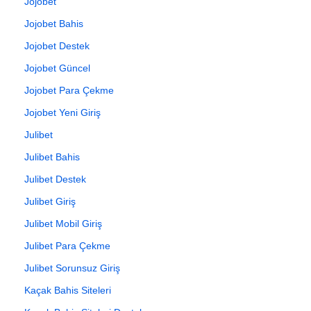
Jojobet
Jojobet Bahis
Jojobet Destek
Jojobet Güncel
Jojobet Para Çekme
Jojobet Yeni Giriş
Julibet
Julibet Bahis
Julibet Destek
Julibet Giriş
Julibet Mobil Giriş
Julibet Para Çekme
Julibet Sorunsuz Giriş
Kaçak Bahis Siteleri