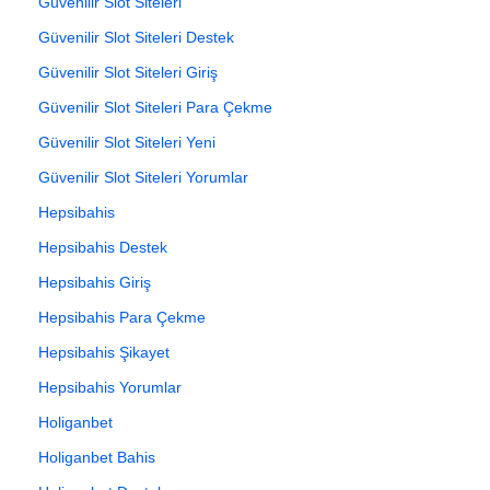
Güvenilir Slot Siteleri
Güvenilir Slot Siteleri Destek
Güvenilir Slot Siteleri Giriş
Güvenilir Slot Siteleri Para Çekme
Güvenilir Slot Siteleri Yeni
Güvenilir Slot Siteleri Yorumlar
Hepsibahis
Hepsibahis Destek
Hepsibahis Giriş
Hepsibahis Para Çekme
Hepsibahis Şikayet
Hepsibahis Yorumlar
Holiganbet
Holiganbet Bahis