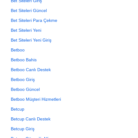
Bet Siteleri Giriş
Bet Siteleri Güncel
Bet Siteleri Para Çekme
Bet Siteleri Yeni
Bet Siteleri Yeni Giriş
Betboo
Betboo Bahis
Betboo Canlı Destek
Betboo Giriş
Betboo Güncel
Betboo Müşteri Hizmetleri
Betcup
Betcup Canlı Destek
Betcup Giriş