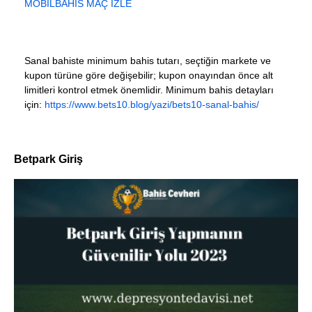
MOBILBAHIS MAÇ İZLE
Sanal bahiste minimum bahis tutarı, seçtiğin markete ve
kupon türüne göre değişebilir; kupon onayından önce alt
limitleri kontrol etmek önemlidir. Minimum bahis detayları
için:
https://www.bets10.blog/yazi/bets10-sanal-bahis/
Betpark Giriş