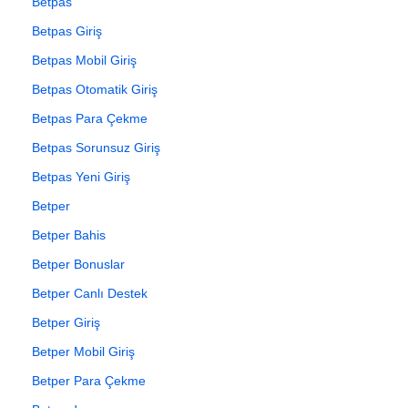
Betpas
Betpas Giriş
Betpas Mobil Giriş
Betpas Otomatik Giriş
Betpas Para Çekme
Betpas Sorunsuz Giriş
Betpas Yeni Giriş
Betper
Betper Bahis
Betper Bonuslar
Betper Canlı Destek
Betper Giriş
Betper Mobil Giriş
Betper Para Çekme