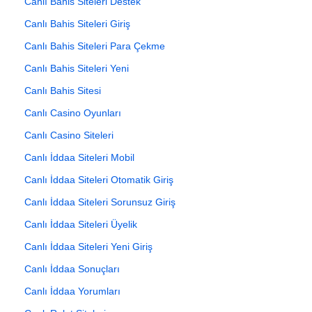
Canlı Bahis Siteleri Destek
Canlı Bahis Siteleri Giriş
Canlı Bahis Siteleri Para Çekme
Canlı Bahis Siteleri Yeni
Canlı Bahis Sitesi
Canlı Casino Oyunları
Canlı Casino Siteleri
Canlı İddaa Siteleri Mobil
Canlı İddaa Siteleri Otomatik Giriş
Canlı İddaa Siteleri Sorunsuz Giriş
Canlı İddaa Siteleri Üyelik
Canlı İddaa Siteleri Yeni Giriş
Canlı İddaa Sonuçları
Canlı İddaa Yorumları