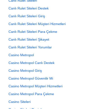
Canlı Rulet Siteleri
Canlı Rulet Siteleri Destek
Canlı Rulet Siteleri Giriş
Canlı Rulet Siteleri Müşteri Hizmetleri
Canlı Rulet Siteleri Para Çekme
Canlı Rulet Siteleri Şikayet
Canlı Rulet Siteleri Yorumlar
Casino Metropol
Casino Metropol Canlı Destek
Casino Metropol Giriş
Casino Metropol Güvenilir Mi
Casino Metropol Müşteri Hizmetleri
Casino Metropol Para Çekme
Casino Siteleri