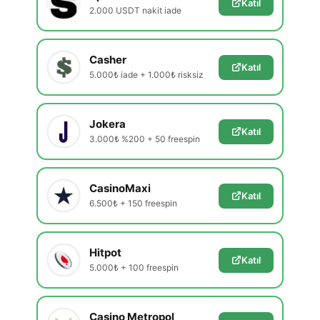
Katıl
2.000 USDT nakit iade
Casher
Katıl
5.000₺ iade + 1.000₺ risksiz
Jokera
Katıl
3.000₺ %200 + 50 freespin
CasinoMaxi
Katıl
6.500₺ + 150 freespin
Hitpot
Katıl
5.000₺ + 100 freespin
Casino Metropol