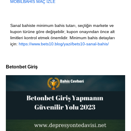
MOBILBAHIS MAÇ İZLE
Sanal bahiste minimum bahis tutarı, seçtiğin markete ve
kupon türüne göre değişebilir; kupon onayından önce alt
limitleri kontrol etmek önemlidir. Minimum bahis detayları
için:
https://www.bets10.blog/yazi/bets10-sanal-bahis/
Betonbet Giriş