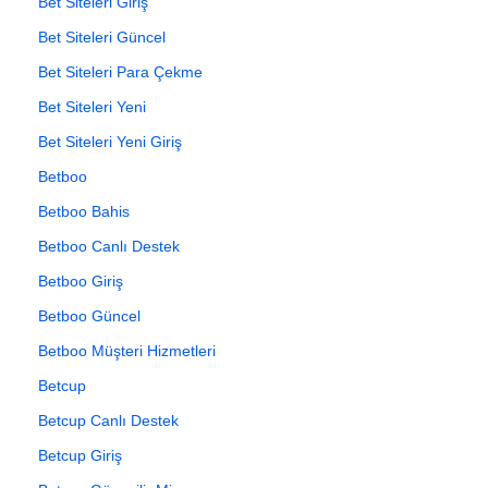
Bet Siteleri Giriş
Bet Siteleri Güncel
Bet Siteleri Para Çekme
Bet Siteleri Yeni
Bet Siteleri Yeni Giriş
Betboo
Betboo Bahis
Betboo Canlı Destek
Betboo Giriş
Betboo Güncel
Betboo Müşteri Hizmetleri
Betcup
Betcup Canlı Destek
Betcup Giriş