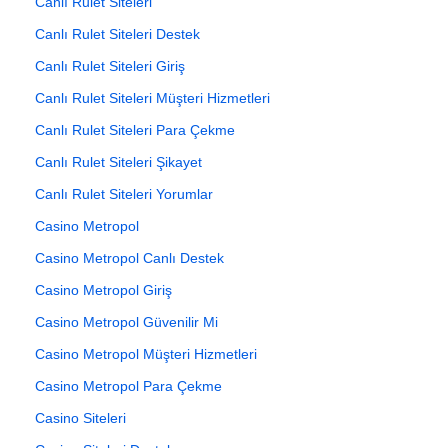
Canlı Rulet Siteleri
Canlı Rulet Siteleri Destek
Canlı Rulet Siteleri Giriş
Canlı Rulet Siteleri Müşteri Hizmetleri
Canlı Rulet Siteleri Para Çekme
Canlı Rulet Siteleri Şikayet
Canlı Rulet Siteleri Yorumlar
Casino Metropol
Casino Metropol Canlı Destek
Casino Metropol Giriş
Casino Metropol Güvenilir Mi
Casino Metropol Müşteri Hizmetleri
Casino Metropol Para Çekme
Casino Siteleri