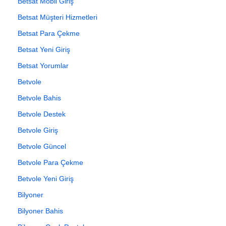
Betsat Mobil Giriş
Betsat Müşteri Hizmetleri
Betsat Para Çekme
Betsat Yeni Giriş
Betsat Yorumlar
Betvole
Betvole Bahis
Betvole Destek
Betvole Giriş
Betvole Güncel
Betvole Para Çekme
Betvole Yeni Giriş
Bilyoner
Bilyoner Bahis