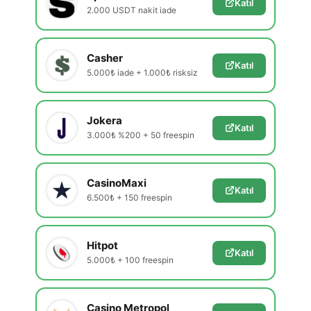
Katıl
2.000 USDT nakit iade
Casher
Katıl
5.000₺ iade + 1.000₺ risksiz
Jokera
Katıl
3.000₺ %200 + 50 freespin
CasinoMaxi
Katıl
6.500₺ + 150 freespin
Hitpot
Katıl
5.000₺ + 100 freespin
Casino Metropol