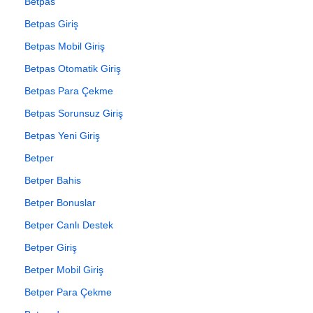
Betpas
Betpas Giriş
Betpas Mobil Giriş
Betpas Otomatik Giriş
Betpas Para Çekme
Betpas Sorunsuz Giriş
Betpas Yeni Giriş
Betper
Betper Bahis
Betper Bonuslar
Betper Canlı Destek
Betper Giriş
Betper Mobil Giriş
Betper Para Çekme