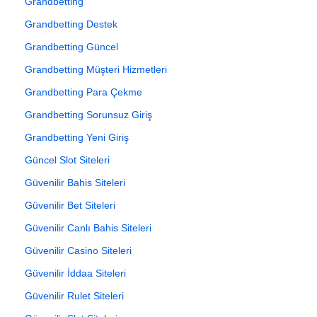
Grandbetting
Grandbetting Destek
Grandbetting Güncel
Grandbetting Müşteri Hizmetleri
Grandbetting Para Çekme
Grandbetting Sorunsuz Giriş
Grandbetting Yeni Giriş
Güncel Slot Siteleri
Güvenilir Bahis Siteleri
Güvenilir Bet Siteleri
Güvenilir Canlı Bahis Siteleri
Güvenilir Casino Siteleri
Güvenilir İddaa Siteleri
Güvenilir Rulet Siteleri