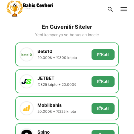
En Güvenilir Siteler
Yeni kampanya ve bonusları incele
Type
Bets10
your
Katıl
searc
20.000₺ + %300 kripto
query
and
hit
enter:
JETBET
Katıl
%325 kripto + 20.000₺
Mobilbahis
Katıl
20.000₺ + %225 kripto
Spino