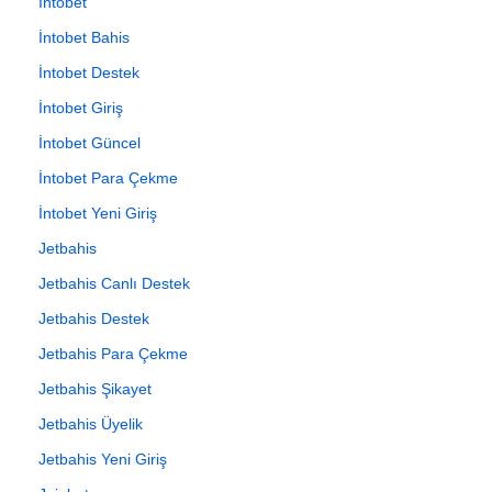
İntobet
İntobet Bahis
İntobet Destek
İntobet Giriş
İntobet Güncel
İntobet Para Çekme
İntobet Yeni Giriş
Jetbahis
Jetbahis Canlı Destek
Jetbahis Destek
Jetbahis Para Çekme
Jetbahis Şikayet
Jetbahis Üyelik
Jetbahis Yeni Giriş