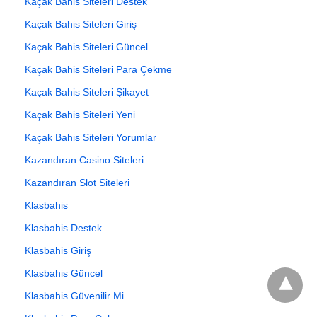
Kaçak Bahis Siteleri Destek
Kaçak Bahis Siteleri Giriş
Kaçak Bahis Siteleri Güncel
Kaçak Bahis Siteleri Para Çekme
Kaçak Bahis Siteleri Şikayet
Kaçak Bahis Siteleri Yeni
Kaçak Bahis Siteleri Yorumlar
Kazandıran Casino Siteleri
Kazandıran Slot Siteleri
Klasbahis
Klasbahis Destek
Klasbahis Giriş
Klasbahis Güncel
Klasbahis Güvenilir Mi