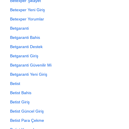
Betexper Şikayet
Betexper Yeni Giriş
Betexper Yorumlar
Betgaranti
Betgaranti Bahis
Betgaranti Destek
Betgaranti Giriş
Betgaranti Güvenilir Mi
Betgaranti Yeni Giriş
Betist
Betist Bahis
Betist Giriş
Betist Güncel Giriş
Betist Para Çekme