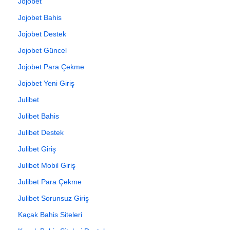
Jojobet
Jojobet Bahis
Jojobet Destek
Jojobet Güncel
Jojobet Para Çekme
Jojobet Yeni Giriş
Julibet
Julibet Bahis
Julibet Destek
Julibet Giriş
Julibet Mobil Giriş
Julibet Para Çekme
Julibet Sorunsuz Giriş
Kaçak Bahis Siteleri