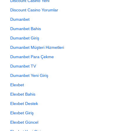
Discount Casino Yeni
Discount Casino Yorumlar
Dumanbet
Dumanbet Bahis
Dumanbet Giriş
Dumanbet Müşteri Hizmetleri
Dumanbet Para Çekme
Dumanbet TV
Dumanbet Yeni Giriş
Elexbet
Elexbet Bahis
Elexbet Destek
Elexbet Giriş
Elexbet Güncel