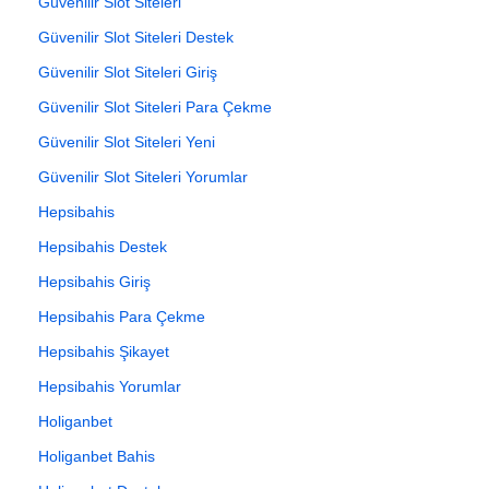
Güvenilir Slot Siteleri
Güvenilir Slot Siteleri Destek
Güvenilir Slot Siteleri Giriş
Güvenilir Slot Siteleri Para Çekme
Güvenilir Slot Siteleri Yeni
Güvenilir Slot Siteleri Yorumlar
Hepsibahis
Hepsibahis Destek
Hepsibahis Giriş
Hepsibahis Para Çekme
Hepsibahis Şikayet
Hepsibahis Yorumlar
Holiganbet
Holiganbet Bahis