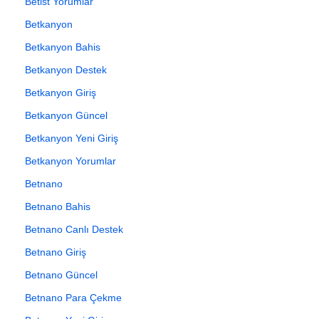
Betist Yorumlar
Betkanyon
Betkanyon Bahis
Betkanyon Destek
Betkanyon Giriş
Betkanyon Güncel
Betkanyon Yeni Giriş
Betkanyon Yorumlar
Betnano
Betnano Bahis
Betnano Canlı Destek
Betnano Giriş
Betnano Güncel
Betnano Para Çekme