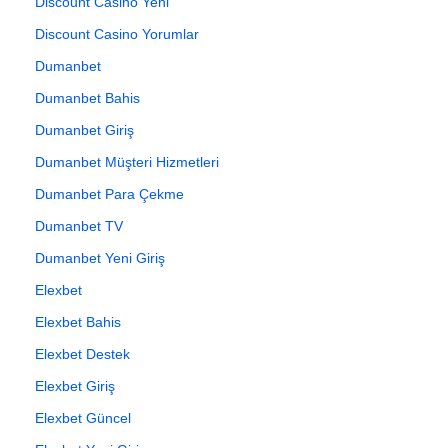
Discount Casino Yeni
Discount Casino Yorumlar
Dumanbet
Dumanbet Bahis
Dumanbet Giriş
Dumanbet Müşteri Hizmetleri
Dumanbet Para Çekme
Dumanbet TV
Dumanbet Yeni Giriş
Elexbet
Elexbet Bahis
Elexbet Destek
Elexbet Giriş
Elexbet Güncel