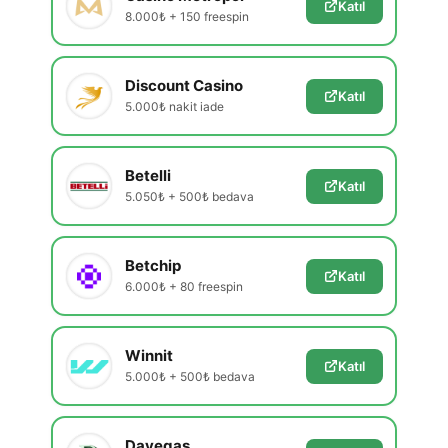
Katıl
8.000₺ + 150 freespin
Discount Casino
Katıl
5.000₺ nakit iade
Betelli
Katıl
5.050₺ + 500₺ bedava
Betchip
Katıl
6.000₺ + 80 freespin
Winnit
Katıl
5.000₺ + 500₺ bedava
Davegas