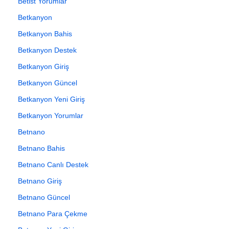
Betist Yorumlar
Betkanyon
Betkanyon Bahis
Betkanyon Destek
Betkanyon Giriş
Betkanyon Güncel
Betkanyon Yeni Giriş
Betkanyon Yorumlar
Betnano
Betnano Bahis
Betnano Canlı Destek
Betnano Giriş
Betnano Güncel
Betnano Para Çekme