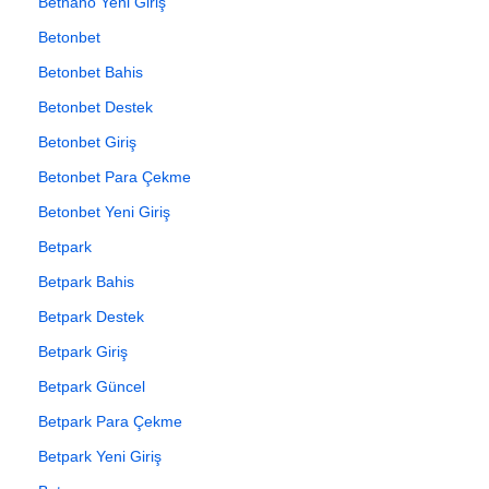
Betnano Yeni Giriş
Betonbet
Betonbet Bahis
Betonbet Destek
Betonbet Giriş
Betonbet Para Çekme
Betonbet Yeni Giriş
Betpark
Betpark Bahis
Betpark Destek
Betpark Giriş
Betpark Güncel
Betpark Para Çekme
Betpark Yeni Giriş