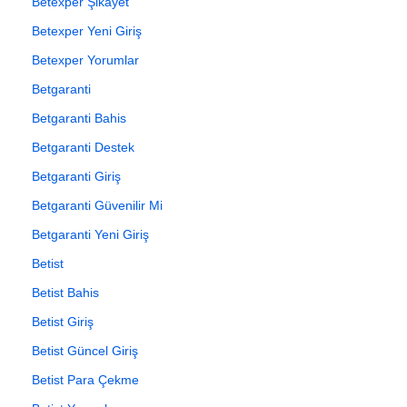
Betexper Şikayet
Betexper Yeni Giriş
Betexper Yorumlar
Betgaranti
Betgaranti Bahis
Betgaranti Destek
Betgaranti Giriş
Betgaranti Güvenilir Mi
Betgaranti Yeni Giriş
Betist
Betist Bahis
Betist Giriş
Betist Güncel Giriş
Betist Para Çekme