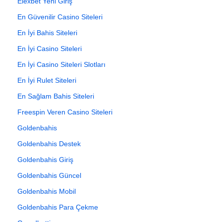
Elexbet Yeni Giriş
En Güvenilir Casino Siteleri
En İyi Bahis Siteleri
En İyi Casino Siteleri
En İyi Casino Siteleri Slotları
En İyi Rulet Siteleri
En Sağlam Bahis Siteleri
Freespin Veren Casino Siteleri
Goldenbahis
Goldenbahis Destek
Goldenbahis Giriş
Goldenbahis Güncel
Goldenbahis Mobil
Goldenbahis Para Çekme