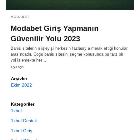
MODABET
Modabet Giriş Yapmanın
Güvenilir Yolu 2023
Bahis sitelerinin işleyişi herkesin fazlasıyla merak ettiği konular
arasındadır. Çoğu bahis sitesini seçme konusunda bu tarz bir
yol izlemekte her…
4 yıl ago
Arşivler
Ekim 2022
Kategoriler
1xbet
1xbet Destek
1xbet Giriş