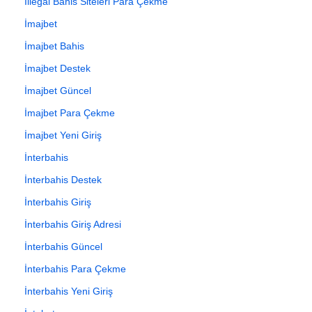
İllegal Bahis Siteleri Para Çekme
İmajbet
İmajbet Bahis
İmajbet Destek
İmajbet Güncel
İmajbet Para Çekme
İmajbet Yeni Giriş
İnterbahis
İnterbahis Destek
İnterbahis Giriş
İnterbahis Giriş Adresi
İnterbahis Güncel
İnterbahis Para Çekme
İnterbahis Yeni Giriş