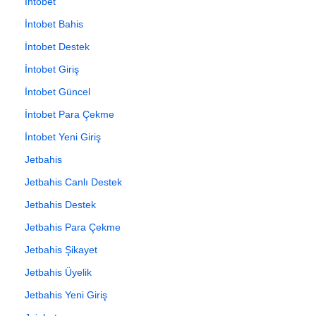
İntobet
İntobet Bahis
İntobet Destek
İntobet Giriş
İntobet Güncel
İntobet Para Çekme
İntobet Yeni Giriş
Jetbahis
Jetbahis Canlı Destek
Jetbahis Destek
Jetbahis Para Çekme
Jetbahis Şikayet
Jetbahis Üyelik
Jetbahis Yeni Giriş