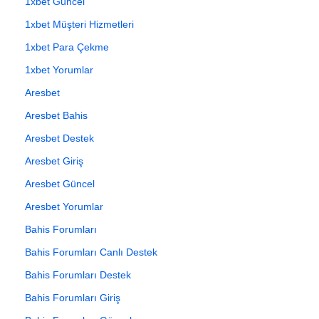
1xbet Güncel
1xbet Müşteri Hizmetleri
1xbet Para Çekme
1xbet Yorumlar
Aresbet
Aresbet Bahis
Aresbet Destek
Aresbet Giriş
Aresbet Güncel
Aresbet Yorumlar
Bahis Forumları
Bahis Forumları Canlı Destek
Bahis Forumları Destek
Bahis Forumları Giriş