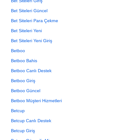
Bet Siteleri Giriş
Bet Siteleri Güncel
Bet Siteleri Para Çekme
Bet Siteleri Yeni
Bet Siteleri Yeni Giriş
Betboo
Betboo Bahis
Betboo Canlı Destek
Betboo Giriş
Betboo Güncel
Betboo Müşteri Hizmetleri
Betcup
Betcup Canlı Destek
Betcup Giriş