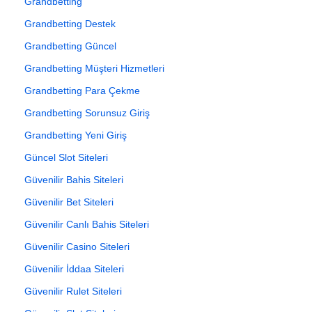
Grandbetting
Grandbetting Destek
Grandbetting Güncel
Grandbetting Müşteri Hizmetleri
Grandbetting Para Çekme
Grandbetting Sorunsuz Giriş
Grandbetting Yeni Giriş
Güncel Slot Siteleri
Güvenilir Bahis Siteleri
Güvenilir Bet Siteleri
Güvenilir Canlı Bahis Siteleri
Güvenilir Casino Siteleri
Güvenilir İddaa Siteleri
Güvenilir Rulet Siteleri