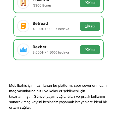
Katıl
%300 Bonus
Betroad
Katıl
4.000₺ + 1.000₺ bedava
Rexbet
Katıl
3.000₺ + 1.500₺ bedava
Mobilbahis için hazırlanan bu platform, spor severlerin canlı
maç yayınlarına hızlı ve kolay erişebilmesi için
tasarlanmıştır. Güncel yayın bağlantıları ve pratik kullanım
sunarak maç keyfini kesintisiz yaşamak isteyenlere ideal bir
ortam sağlar.