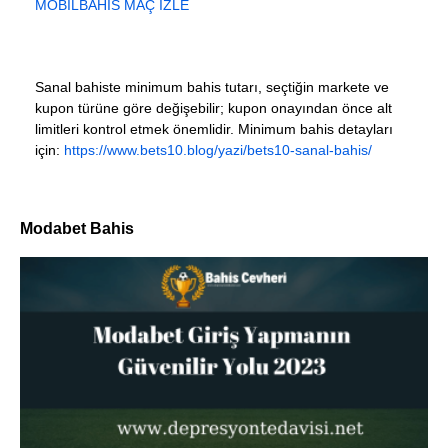
MOBILBAHIS MAÇ İZLE
Sanal bahiste minimum bahis tutarı, seçtiğin markete ve
kupon türüne göre değişebilir; kupon onayından önce alt
limitleri kontrol etmek önemlidir. Minimum bahis detayları
için:
https://www.bets10.blog/yazi/bets10-sanal-bahis/
Modabet Bahis