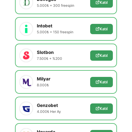
Katıl
5.000₺ + 300 freespin
Intobet
Katıl
5.000₺ + 150 freespin
Slotbon
Katıl
7.500₺ + %200
Milyar
Katıl
8.000₺
Genzobet
Katıl
4.000₺ Her Ay
Hovarda