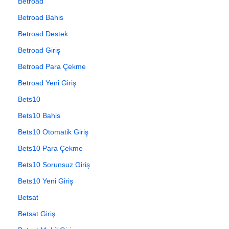
Betroad
Betroad Bahis
Betroad Destek
Betroad Giriş
Betroad Para Çekme
Betroad Yeni Giriş
Bets10
Bets10 Bahis
Bets10 Otomatik Giriş
Bets10 Para Çekme
Bets10 Sorunsuz Giriş
Bets10 Yeni Giriş
Betsat
Betsat Giriş