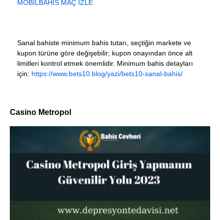
MOBILBAHIS MAÇ İZLE
Sanal bahiste minimum bahis tutarı, seçtiğin markete ve
kupon türüne göre değişebilir; kupon onayından önce alt
limitleri kontrol etmek önemlidir. Minimum bahis detayları
için:
https://www.bets10.blog/yazi/bets10-sanal-bahis/
Casino Metropol