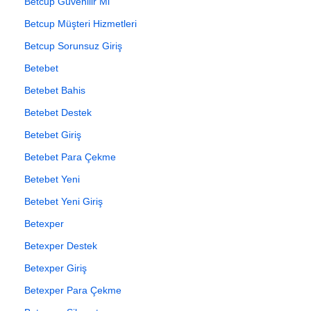
Betcup Güvenilir Mi
Betcup Müşteri Hizmetleri
Betcup Sorunsuz Giriş
Betebet
Betebet Bahis
Betebet Destek
Betebet Giriş
Betebet Para Çekme
Betebet Yeni
Betebet Yeni Giriş
Betexper
Betexper Destek
Betexper Giriş
Betexper Para Çekme