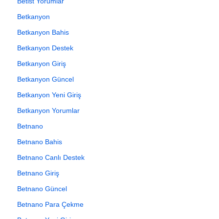
Betist Yorumlar
Betkanyon
Betkanyon Bahis
Betkanyon Destek
Betkanyon Giriş
Betkanyon Güncel
Betkanyon Yeni Giriş
Betkanyon Yorumlar
Betnano
Betnano Bahis
Betnano Canlı Destek
Betnano Giriş
Betnano Güncel
Betnano Para Çekme