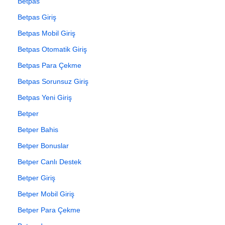
Betpas
Betpas Giriş
Betpas Mobil Giriş
Betpas Otomatik Giriş
Betpas Para Çekme
Betpas Sorunsuz Giriş
Betpas Yeni Giriş
Betper
Betper Bahis
Betper Bonuslar
Betper Canlı Destek
Betper Giriş
Betper Mobil Giriş
Betper Para Çekme