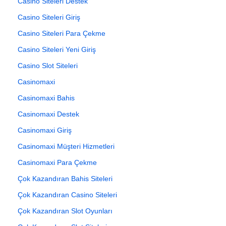
Casino Siteleri Destek
Casino Siteleri Giriş
Casino Siteleri Para Çekme
Casino Siteleri Yeni Giriş
Casino Slot Siteleri
Casinomaxi
Casinomaxi Bahis
Casinomaxi Destek
Casinomaxi Giriş
Casinomaxi Müşteri Hizmetleri
Casinomaxi Para Çekme
Çok Kazandıran Bahis Siteleri
Çok Kazandıran Casino Siteleri
Çok Kazandıran Slot Oyunları