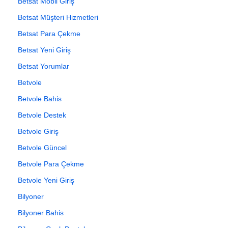
Betsat Mobil Giriş
Betsat Müşteri Hizmetleri
Betsat Para Çekme
Betsat Yeni Giriş
Betsat Yorumlar
Betvole
Betvole Bahis
Betvole Destek
Betvole Giriş
Betvole Güncel
Betvole Para Çekme
Betvole Yeni Giriş
Bilyoner
Bilyoner Bahis