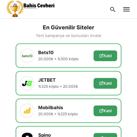
En Güvenilir Siteler
Yeni kampanya ve bonusları incele
Type
Bets10
your
Katıl
searc
20.000₺ + %300 kripto
query
and
hit
enter:
JETBET
Katıl
%325 kripto + 20.000₺
Mobilbahis
Katıl
20.000₺ + %225 kripto
Spino