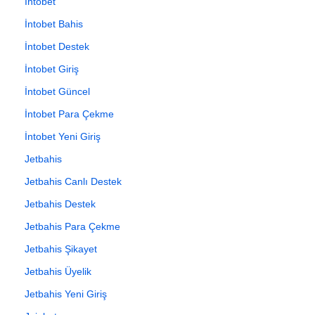
İntobet
İntobet Bahis
İntobet Destek
İntobet Giriş
İntobet Güncel
İntobet Para Çekme
İntobet Yeni Giriş
Jetbahis
Jetbahis Canlı Destek
Jetbahis Destek
Jetbahis Para Çekme
Jetbahis Şikayet
Jetbahis Üyelik
Jetbahis Yeni Giriş