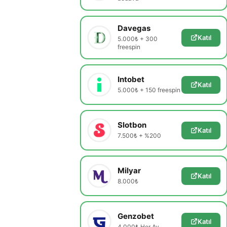
Davegas
Katıl
5.000₺ + 300
freespin
Intobet
Katıl
5.000₺ + 150 freespin
Slotbon
Katıl
7.500₺ + %200
Milyar
Katıl
8.000₺
Genzobet
Katıl
4.000₺ Her Ay