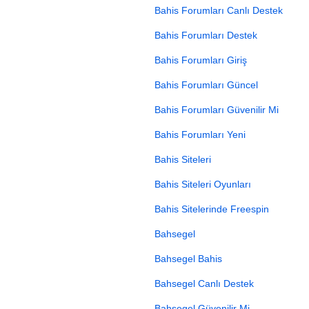
Bahis Forumları Canlı Destek
Bahis Forumları Destek
Bahis Forumları Giriş
Bahis Forumları Güncel
Bahis Forumları Güvenilir Mi
Bahis Forumları Yeni
Bahis Siteleri
Bahis Siteleri Oyunları
Bahis Sitelerinde Freespin
Bahsegel
Bahsegel Bahis
Bahsegel Canlı Destek
Bahsegel Güvenilir Mi