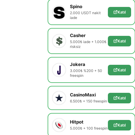
Spino
Katıl
2.000 USDT nakit
iade
Casher
Katıl
5.000₺ iade + 1.000₺
risksiz
Jokera
Katıl
3.000₺ %200 + 50
freespin
CasinoMaxi
Katıl
6.500₺ + 150 freespin
Hitpot
Katıl
5.000₺ + 100 freespin