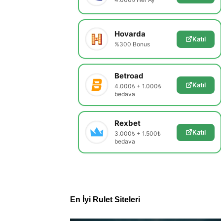
Hovarda
Katıl
%300 Bonus
Betroad
Katıl
4.000₺ + 1.000₺
bedava
Rexbet
Katıl
3.000₺ + 1.500₺
bedava
En İyi Rulet Siteleri