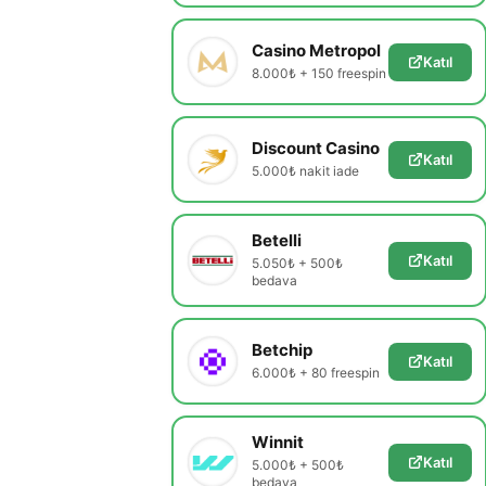
Casino Metropol
Katıl
8.000₺ + 150 freespin
Discount Casino
Katıl
5.000₺ nakit iade
Betelli
Katıl
5.050₺ + 500₺
bedava
Betchip
Katıl
6.000₺ + 80 freespin
Winnit
Katıl
5.000₺ + 500₺
bedava