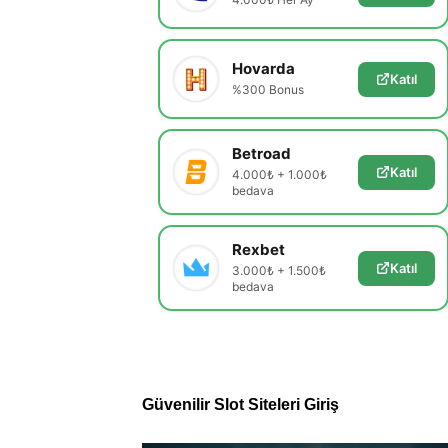
Hovarda
Katıl
%300 Bonus
Betroad
Katıl
4.000₺ + 1.000₺
bedava
Rexbet
Katıl
3.000₺ + 1.500₺
bedava
Güvenilir Slot Siteleri Giriş