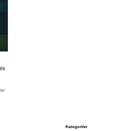
his
arı
.
Kategoriler