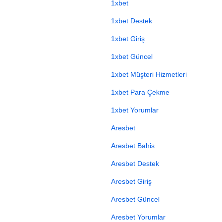
1xbet
1xbet Destek
1xbet Giriş
1xbet Güncel
1xbet Müşteri Hizmetleri
1xbet Para Çekme
1xbet Yorumlar
Aresbet
Aresbet Bahis
Aresbet Destek
Aresbet Giriş
Aresbet Güncel
Aresbet Yorumlar