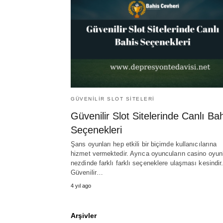
GÜVENILIR SLOT SITELERI
Güvenilir Slot Sitelerinde Canlı Ba
Seçenekleri
Şans oyunları hep etkili bir biçimde kullanıcılarına
hizmet vermektedir. Ayrıca oyuncuların casino oyunl
nezdinde farklı farklı seçeneklere ulaşması kesindir
Güvenilir…
4 yıl ago
Arşivler