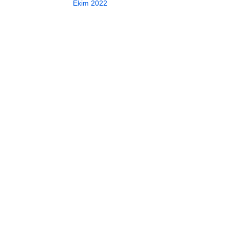
Ekim 2022