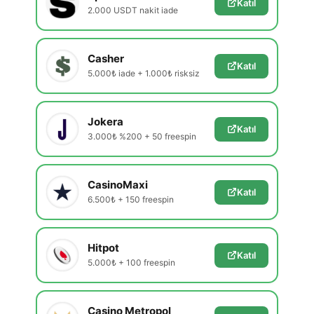
Katıl
2.000 USDT nakit iade
Casher
Katıl
5.000₺ iade + 1.000₺ risksiz
Jokera
Katıl
3.000₺ %200 + 50 freespin
CasinoMaxi
Katıl
6.500₺ + 150 freespin
Hitpot
Katıl
5.000₺ + 100 freespin
Casino Metropol