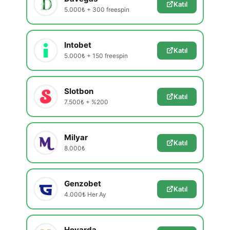
Katıl
5.000₺ + 300 freespin
Intobet
Katıl
5.000₺ + 150 freespin
Slotbon
Katıl
7.500₺ + %200
Milyar
Katıl
8.000₺
Genzobet
Katıl
4.000₺ Her Ay
Hovarda