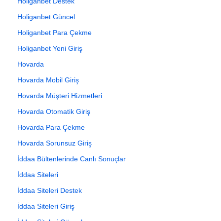
Holiganbet Destek
Holiganbet Güncel
Holiganbet Para Çekme
Holiganbet Yeni Giriş
Hovarda
Hovarda Mobil Giriş
Hovarda Müşteri Hizmetleri
Hovarda Otomatik Giriş
Hovarda Para Çekme
Hovarda Sorunsuz Giriş
İddaa Bültenlerinde Canlı Sonuçlar
İddaa Siteleri
İddaa Siteleri Destek
İddaa Siteleri Giriş