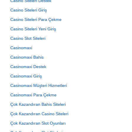
Casino Siteleri Destek
Casino Siteleri Giriş
Casino Siteleri Para Çekme
Casino Siteleri Yeni Giriş
Casino Slot Siteleri
Casinomaxi
Casinomaxi Bahis
Casinomaxi Destek
Casinomaxi Giriş
Casinomaxi Müşteri Hizmetleri
Casinomaxi Para Çekme
Çok Kazandıran Bahis Siteleri
Çok Kazandıran Casino Siteleri
Çok Kazandıran Slot Oyunları