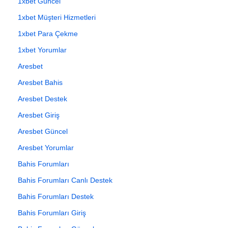
1xbet Güncel
1xbet Müşteri Hizmetleri
1xbet Para Çekme
1xbet Yorumlar
Aresbet
Aresbet Bahis
Aresbet Destek
Aresbet Giriş
Aresbet Güncel
Aresbet Yorumlar
Bahis Forumları
Bahis Forumları Canlı Destek
Bahis Forumları Destek
Bahis Forumları Giriş