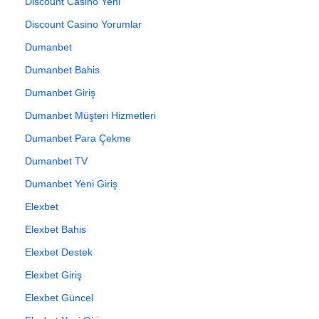
Discount Casino Yeni
Discount Casino Yorumlar
Dumanbet
Dumanbet Bahis
Dumanbet Giriş
Dumanbet Müşteri Hizmetleri
Dumanbet Para Çekme
Dumanbet TV
Dumanbet Yeni Giriş
Elexbet
Elexbet Bahis
Elexbet Destek
Elexbet Giriş
Elexbet Güncel