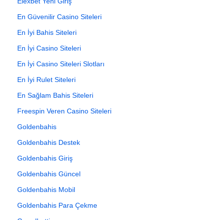
Elexbet Yeni Giriş
En Güvenilir Casino Siteleri
En İyi Bahis Siteleri
En İyi Casino Siteleri
En İyi Casino Siteleri Slotları
En İyi Rulet Siteleri
En Sağlam Bahis Siteleri
Freespin Veren Casino Siteleri
Goldenbahis
Goldenbahis Destek
Goldenbahis Giriş
Goldenbahis Güncel
Goldenbahis Mobil
Goldenbahis Para Çekme