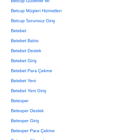
Betcup Güvenilir Mi
Betcup Müşteri Hizmetleri
Betcup Sorunsuz Giriş
Betebet
Betebet Bahis
Betebet Destek
Betebet Giriş
Betebet Para Çekme
Betebet Yeni
Betebet Yeni Giriş
Betexper
Betexper Destek
Betexper Giriş
Betexper Para Çekme