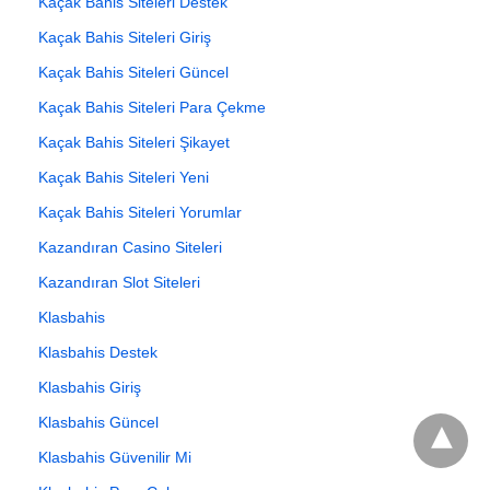
Kaçak Bahis Siteleri Destek
Kaçak Bahis Siteleri Giriş
Kaçak Bahis Siteleri Güncel
Kaçak Bahis Siteleri Para Çekme
Kaçak Bahis Siteleri Şikayet
Kaçak Bahis Siteleri Yeni
Kaçak Bahis Siteleri Yorumlar
Kazandıran Casino Siteleri
Kazandıran Slot Siteleri
Klasbahis
Klasbahis Destek
Klasbahis Giriş
Klasbahis Güncel
Klasbahis Güvenilir Mi