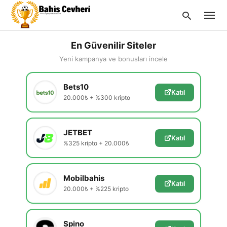
En Güvenilir Siteler
Yeni kampanya ve bonusları incele
Type
Bets10
your
Katıl
searc
20.000₺ + %300 kripto
query
and
hit
enter:
JETBET
Katıl
%325 kripto + 20.000₺
Mobilbahis
Katıl
20.000₺ + %225 kripto
Spino